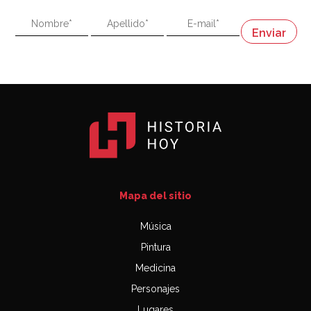
"En política, la estupidez no es una desventaja"
Napoleón
03:06
Mapa del sitio
Música
Pintura
Medicina
Personajes
Lugares