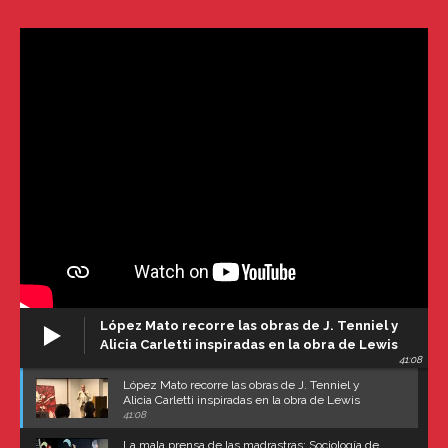
López Mato recorre las obras de J. Tenniel y
Alicia Carletti inspiradas en la obra de Lewis
41:08
Carroll
López Mato recorre las obras de J. Tenniel y
Alicia Carletti inspiradas en la obra de Lewis
Carroll
41:08
La mala prensa de las madrastras: Sociología de