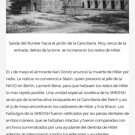
Salida del Búnker hacia el jardín de la Cancillería. Muy cerca de la
entrada, detrás de la torre, se incineraron los restos de Hitler.
El 1 de mayo el almirante Karl Dönitz anunció la muerte de Hitler por
radio. La noticia no convenció a Stalin, quien presionó al jefe de la
NKVD en Berlín, Lavrenti Beria, para que hallasen los restos de Hitler
lo más rápido posible. Una unidad especial soviética de la SMERSH
se ocupó de la exhaustiva búsqueda en la Cancillería del Reich y así,
el 9 de mayo encontraron los cadáveres de Hitler y Eva Braun. Los
hallazgos de la SMERSH fueron ratificados por las piezas dentales de
ambos cráneos, que se hallaban intactas y fueron comparadas con
archivos suministrados por una ayudante del dentista de Hitler;
además se interrogaron a todos los edecanes y ayudantes