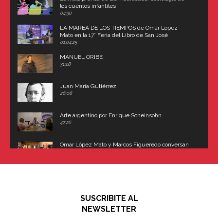
los cuentos infantiles
04:30
LA MAREA DE LOS TIEMPOS de Omar López
Mato en la 17° Feria del Libro de San José
(Uruguay)
01:04:25
MANUEL ORIBE
31:28
Juan María Gutiérrez
26:08
Arte argentino por Enrique Scheinsohn
47:26
Omar López Mato y Marcos Figueredo conversan
sobre: Revolución de Lavalle y fusilamiento de
Dorrego
16:42
El historiador y editor argentino, Ricardo de Titto,
hablando de el Manco Paz (José María Paz)
48:03
SUSCRIBITE AL
"En política, la estupidez no es una desventaja"
NEWSLETTER
02:58