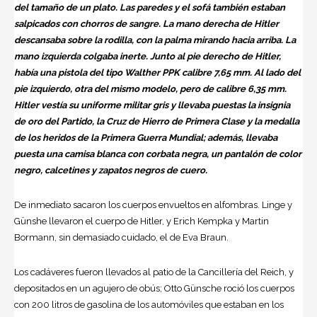
del tamaño de un plato. Las paredes y el sofá también estaban
salpicados con chorros de sangre. La mano derecha de Hitler
descansaba sobre la rodilla, con la palma mirando hacia arriba. La
mano izquierda colgaba inerte. Junto al pie derecho de Hitler,
había una pistola del tipo Walther PPK calibre 7,65 mm. Al lado del
pie izquierdo, otra del mismo modelo, pero de calibre 6,35 mm.
Hitler vestía su uniforme militar gris y llevaba puestas la insignia
de oro del Partido, la Cruz de Hierro de Primera Clase y la medalla
de los heridos de la Primera Guerra Mundial; además, llevaba
puesta una camisa blanca con corbata negra, un pantalón de color
negro, calcetines y zapatos negros de cuero.
De inmediato sacaron los cuerpos envueltos en alfombras. Linge y
Günshe llevaron el cuerpo de Hitler, y Erich Kempka y Martin
Bormann, sin demasiado cuidado, el de Eva Braun.
Los cadáveres fueron llevados al patio de la Cancillería del Reich, y
depositados en un agujero de obús; Otto Günsche roció los cuerpos
con 200 litros de gasolina de los automóviles que estaban en los