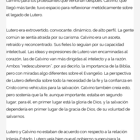
camino para los protestantes que vendrían después. Calvino, que
llegó más tarde, tuvo espacio para reflexionar metódicamente sobre
el legado de Lutero.
Lutero era extrovertido, convocante, dinámico, de alto perfil. La gente
común se sentía atraída por su carisma. Calvino era un asceta,
retraído y reconcentrado. Sus fieles lo seguían por su capacidad
intelectual. Las ideas y expresiones de Lutero van encaminadas al
corazón, las de Calvino van más dirigidas al intelecto y a la razón.
Ambos “redescubireron”, por así decirlo, la importancia de la Biblia,
pero con miradas algo diferentes sobre el Evangelio. La perspectiva
de Lutero defendía sobre todo la necesidad de la fe y la confianza en
Cristo como vehículos para la salvación. Calvino también creía esto,
pero sostenía que la fe, aunque importante, estaba en segundo
lugar; para él, en primer lugar está la gloria de Dios, y la salvación
dependería en primer lugar de la gracia de Dios, de su voluntad de
salvarnos.
Lutero y Calvino no estaban de acuerdo con respecto a la relación
Iglesia-Estado. Lutero veía bien que el gobierno supervisara la