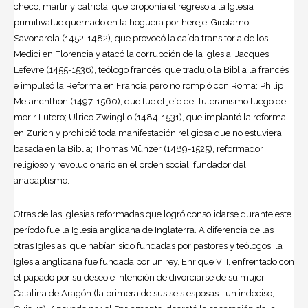
checo, mártir y patriota, que proponía el regreso a la Iglesia
primitivafue quemado en la hoguera por hereje; Girolamo
Savonarola (1452-1482), que provocó la caída transitoria de los
Medici en Florencia y atacó la corrupción de la Iglesia; Jacques
Lefevre (1455-1536), teólogo francés, que tradujo la Biblia la francés
e impulsó la Reforma en Francia pero no rompió con Roma; Philip
Melanchthon (1497-1560), que fue el jefe del luteranismo luego de
morir Lutero; Ulrico Zwinglio (1484-1531), que implantó la reforma
en Zurich y prohibió toda manifestación religiosa que no estuviera
basada en la Biblia; Thomas Münzer (1489-1525), reformador
religioso y revolucionario en el orden social, fundador del
anabaptismo.
Otras de las iglesias reformadas que logró consolidarse durante este
período fue la Iglesia anglicana de Inglaterra. A diferencia de las
otras Iglesias, que habían sido fundadas por pastores y teólogos, la
Iglesia anglicana fue fundada por un rey, Enrique VIII, enfrentado con
el papado por su deseo e intención de divorciarse de su mujer,
Catalina de Aragón (la primera de sus seis esposas… un indeciso,