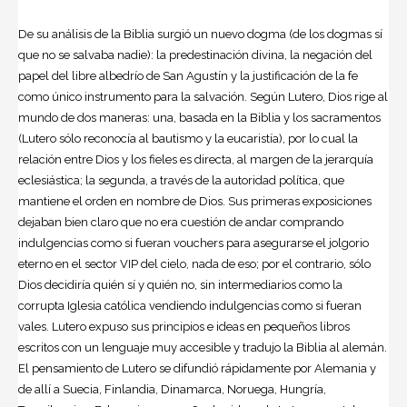
De su análisis de la Biblia surgió un nuevo dogma (de los dogmas sí
que no se salvaba nadie): la predestinación divina, la negación del
papel del libre albedrío de San Agustín y la justificación de la fe
como único instrumento para la salvación. Según Lutero, Dios rige al
mundo de dos maneras: una, basada en la Biblia y los sacramentos
(Lutero sólo reconocía al bautismo y la eucaristía), por lo cual la
relación entre Dios y los fieles es directa, al margen de la jerarquía
eclesiástica; la segunda, a través de la autoridad política, que
mantiene el orden en nombre de Dios. Sus primeras exposiciones
dejaban bien claro que no era cuestión de andar comprando
indulgencias como si fueran vouchers para asegurarse el jolgorio
eterno en el sector VIP del cielo, nada de eso; por el contrario, sólo
Dios decidiría quién sí y quién no, sin intermediarios como la
corrupta Iglesia católica vendiendo indulgencias como si fueran
vales. Lutero expuso sus principios e ideas en pequeños libros
escritos con un lenguaje muy accesible y tradujo la Biblia al alemán.
El pensamiento de Lutero se difundió rápidamente por Alemania y
de allí a Suecia, Finlandia, Dinamarca, Noruega, Hungría,