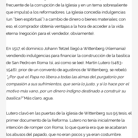
frecuente de la corrupción de la Iglesia y en un tema sobresaliente
que impulsó a los reformadores. La Iglesia concedía indulgencias
(un “bien espitirtual”) a cambio de dinero o bienes materiales; con
eso, el comprador obtenía ventajas a la hora de acceder a la vida
eterna (negoción para el vendedor, obviamente).
En 1517, el dominico Johann Tetzel llegó a Wittenberg (Alemania)
vendiendo indulgencias para financiar la construcción de la basílica
de San Pedro en Roma (sí, así como se lee). Martín Lutero (1483-
1546), prior de un convento de agustinos de Wittenberg, se rebeló:
“
¿
Por qué el Papa no libera a todas las almas del purgatorio por
compasión a sus sufrimientos, que sería lo justo, y sí lo hace por el
motivo más vano, por un dinero indigno destinado a construir su
basílica?”
Más claro, agua.
Lutero clavó en las puertas de la iglesia de Wittenberg sus 95 tesis, el
primer documento de la Reforma. Lutero no tenía inicialmente la
intención de romper con Roma; lo que quería era que se acabaran
los abusos del papado, que no eran pocos y ya eran costumbre.