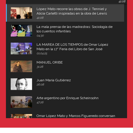
41:08
Carroll
López Mato recorre las obras de J. Tenniel y
Alicia Carletti inspiradas en la obra de Lewis
Carroll
41:08
La mala prensa de las madrastras: Sociología de
los cuentos infantiles
04:30
LA MAREA DE LOS TIEMPOS de Omar López
Mato en la 17° Feria del Libro de San José
(Uruguay)
01:04:25
MANUEL ORIBE
31:28
Juan María Gutiérrez
26:08
Arte argentino por Enrique Scheinsohn
47:26
Omar López Mato y Marcos Figueredo conversan
sobre: Revolución de Lavalle y fusilamiento de
Dorrego
16:42