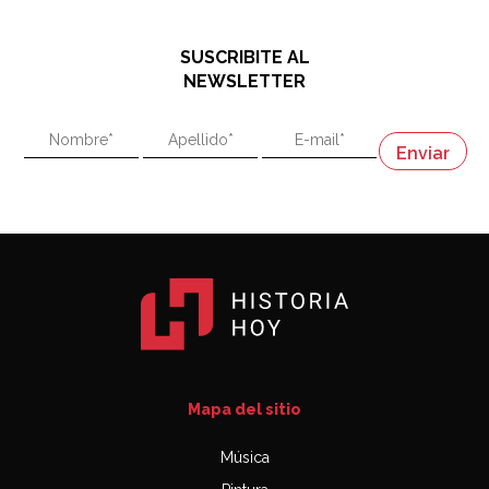
El historiador y editor argentino, Ricardo de Titto,
hablando de el Manco Paz (José María Paz)
48:03
SUSCRIBITE AL
"En política, la estupidez no es una desventaja"
NEWSLETTER
02:58
"En política, la estupidez no es una desventaja"
Napoleón
03:06
Mapa del sitio
Música