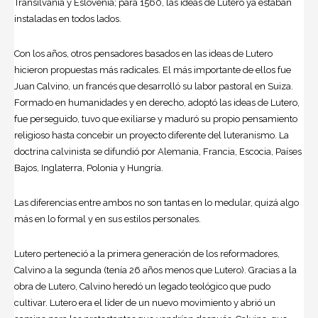
Transilvania y Eslovenia; para 1560, las ideas de Lutero ya estaban
instaladas en todos lados.
Con los años, otros pensadores basados en las ideas de Lutero
hicieron propuestas más radicales. El más importante de ellos fue
Juan Calvino, un francés que desarrolló su labor pastoral en Suiza.
Formado en humanidades y en derecho, adoptó las ideas de Lutero,
fue perseguido, tuvo que exiliarse y maduró su propio pensamiento
religioso hasta concebir un proyecto diferente del luteranismo. La
doctrina calvinista se difundió por Alemania, Francia, Escocia, Países
Bajos, Inglaterra, Polonia y Hungría.
Las diferencias entre ambos no son tantas en lo medular, quizá algo
más en lo formal y en sus estilos personales.
Lutero perteneció a la primera generación de los reformadores,
Calvino a la segunda (tenía 26 años menos que Lutero). Gracias a la
obra de Lutero, Calvino heredó un legado teológico que pudo
cultivar. Lutero era el líder de un nuevo movimiento y abrió un