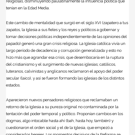
religiosas, disminuyendo paulatinamente la influencia política que
tenían en la Edad Media.
Este cambio de mentalidad que surgió en el siglo XVI (zapatero a tus
zapatos, la Iglesia a sus fieles y los reyes y políticos a gobernar y
tomar decisiones políticas independientemente de las opiniones del
papado) generó una gran crisis religiosa. La Iglesia católica vivía un
largo período de decadencia y corrupción generalizada y esto no
hizo más que agrandar esa crisis, que desembocaría en la ruptura
del
cristianismo
y el surgimiento de nuevas iglesias; católicos,
luteranos, calvinistas y anglicanos reclamaron el apoyo del poder
secular (laico), y así se fueron formando las iglesias de los distintos
estados.
Aparecieron nuevos pensadores religiosos que reclamaban un
retorno de la Iglesia a su pureza original no contaminada por la
tentación del poder temporal y político. Proponían cambios en los
dogmas, algo intocable hasta ahí (bah, hasta hoy, también) y
cuestionaron el orden social y el de la Iglesia, que empezó a
considerarlos herejes. Los momentos decisivos de la Reforma se