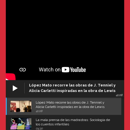
López Mato recorre las obras de J. Tenniel y
Alicia Carletti inspiradas en la obra de Lewis
41:08
Carroll
López Mato recorre las obras de J. Tenniel y
Alicia Carletti inspiradas en la obra de Lewis
Carroll
41:08
La mala prensa de las madrastras: Sociología de
los cuentos infantiles
04:30