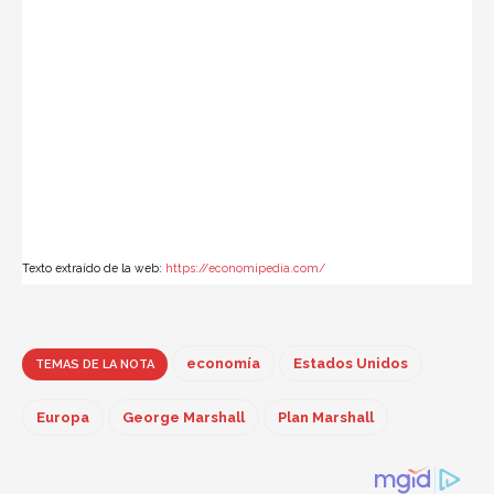
aplicación del plan sentó la base para crear las cimientos
sobre las que se construirían organizaciones internacionales,
como las Comunidades Europeas, precedentes de la actual
Unión Europea.
A pesar de las diferentes interpretaciones y visiones, lo que
parece claro es que el Plan Marshall fue una medida de gran
calado que, sin lugar a dudas, contribuyó de un modo
importante a que nuestro mundo haya desarrollado su actual
configuración.
Texto extraído de la web:
https://economipedia.com/
economía
Estados Unidos
TEMAS DE LA NOTA
Europa
George Marshall
Plan Marshall