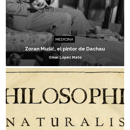
MEDICINA
Zoran Mušič, el pintor de Dachau
Omar López Mato