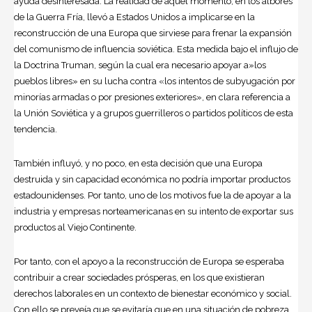
ayuda desinteresada. La realidad de aquel momento, en los albores
de la Guerra Fría, llevó a
Estados Unidos
a implicarse en la
reconstrucción de una
Europa
que sirviese para frenar la expansión
del comunismo de influencia soviética. Esta medida bajo el influjo de
la Doctrina Truman, según la cual era necesario apoyar a»los
pueblos libres» en su lucha contra «los intentos de subyugación por
minorías armadas o por presiones exteriores», en clara referencia a
la Unión Soviética y a grupos guerrilleros o partidos políticos de esta
tendencia.
También influyó, y no poco, en esta decisión que una Europa
destruida y sin capacidad económica no podría importar productos
estadounidenses. Por tanto, uno de los motivos fue la de apoyar a la
industria y empresas norteamericanas en su intento de exportar sus
productos al Viejo Continente.
Por tanto, con el apoyo a la reconstrucción de Europa se esperaba
contribuir a crear sociedades prósperas, en los que existieran
derechos laborales en un contexto de bienestar económico y social.
Con ello se preveía que se evitaría que en una situación de pobreza,