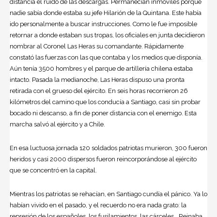
distancia el ruido de las descargas. Permanecían inmóviles porque
nadie sabía donde estaba su jefe Hilarión de la Quintana. Este había
ido personalmente a buscar instrucciones. Como le fue imposible
retornar a donde estaban sus tropas, los oficiales en junta decidieron
nombrar al Coronel Las Heras su comandante. Rápidamente
constató las fuerzas con las que contaba y los medios que disponía.
Aún tenía 3500 hombres y el parque de artillería chilena estaba
intacto. Pasada la medianoche, Las Heras dispuso una pronta
retirada con el grueso del ejército. En seis horas recorrieron 26
kilómetros del camino que los conducía a Santiago, casi sin probar
bocado ni descanso, a fin de poner distancia con el enemigo. Esta
marcha salvó al ejército y a Chile.
En esa luctuosa jornada 120 soldados patriotas murieron, 300 fueron
heridos y casi 2000 dispersos fueron reincorporándose al ejército
que se concentró en la capital.
Mientras los patriotas se rehacían, en Santiago cundía el pánico. Ya lo
habían vivido en el pasado, y el recuerdo no era nada grato: la
represión de los españoles, los fusilamientos, las cárceles… Reinaba