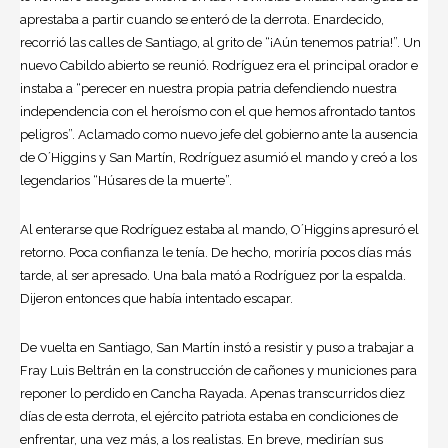
aprestaba a partir cuando se enteró de la derrota. Enardecido,
recorrió las calles de Santiago, al grito de “¡Aún tenemos patria!”. Un
nuevo Cabildo abierto se reunió. Rodríguez era el principal orador e
instaba a “perecer en nuestra propia patria defendiendo nuestra
independencia con el heroísmo con el que hemos afrontado tantos
peligros”. Aclamado como nuevo jefe del gobierno ante la ausencia
de O´Higgins y San Martín, Rodríguez asumió el mando y creó a los
legendarios “Húsares de la muerte”.
Al enterarse que Rodríguez estaba al mando, O´Higgins apresuró el
retorno. Poca confianza le tenía. De hecho, moriría pocos días más
tarde, al ser apresado. Una bala mató a Rodríguez por la espalda.
Dijeron entonces que había intentado escapar.
De vuelta en Santiago, San Martín instó a resistir y puso a trabajar a
Fray Luis Beltrán en la construcción de cañones y municiones para
reponer lo perdido en Cancha Rayada. Apenas transcurridos diez
días de esta derrota, el ejército patriota estaba en condiciones de
enfrentar, una vez más, a los realistas. En breve, medirían sus