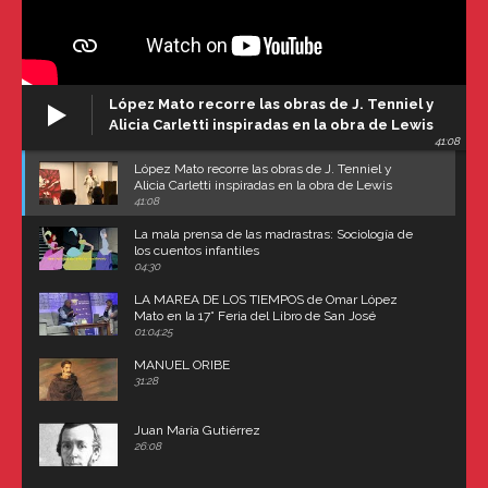
López Mato recorre las obras de J. Tenniel y
Alicia Carletti inspiradas en la obra de Lewis
41:08
Carroll
López Mato recorre las obras de J. Tenniel y
Alicia Carletti inspiradas en la obra de Lewis
Carroll
41:08
La mala prensa de las madrastras: Sociología de
los cuentos infantiles
04:30
LA MAREA DE LOS TIEMPOS de Omar López
Mato en la 17° Feria del Libro de San José
(Uruguay)
01:04:25
MANUEL ORIBE
31:28
Juan María Gutiérrez
26:08