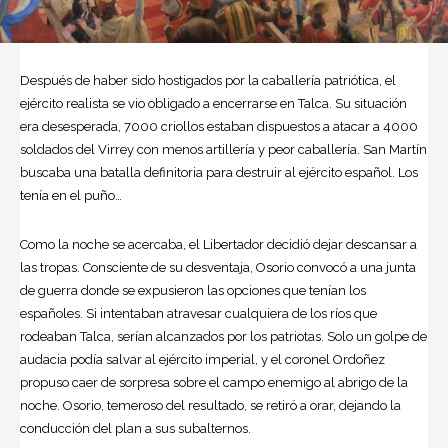
Después de haber sido hostigados por la caballería patriótica, el
ejército realista se vio obligado a encerrarse en Talca. Su situación
era desesperada, 7000 criollos estaban dispuestos a atacar a 4000
soldados del Virrey con menos artillería y peor caballería.
San Martín
buscaba una batalla definitoria para destruir al ejército español. Los
tenía en el puño…
Como la noche se acercaba, el Libertador decidió dejar descansar a
las tropas. Consciente de su desventaja, Osorio convocó a una junta
de guerra donde se expusieron las opciones que tenían los
españoles. Si intentaban atravesar cualquiera de los ríos que
rodeaban Talca, serían alcanzados por los patriotas. Solo un golpe de
audacia podía salvar al ejército imperial, y el coronel
Ordoñez
propuso caer de sorpresa sobre el campo enemigo al abrigo de la
noche. Osorio, temeroso del resultado, se retiró a orar, dejando la
conducción del plan a sus subalternos.