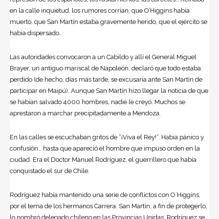
en la calle inquietud, los rumores corrían, que O’Higgins había
muerto, que San Martín estaba gravemente herido, que el ejército se
había dispersado…
Las autoridades convocaron a un Cabildo y allí el General Miguel
Brayer, un antiguo mariscal de Napoleón, declaró que todo estaba
perdido (de hecho, días más tarde, se excusaría ante San Martín de
participar en Maipú). Aunque San Martín hizo llegar la noticia de que
se habían salvado 4000 hombres, nadie le creyó. Muchos se
aprestaron a marchar precipitadamente a Mendoza.
En las calles se escuchaban gritos de “¡Viva el Rey!”. Había pánico y
confusión… hasta que apareció el hombre que impuso orden en la
ciudad. Era el Doctor Manuel Rodríguez, el guerrillero que había
conquistado el sur de Chile.
Rodríguez había mantenido una serie de conflictos con O´Higgins,
por el tema de los hermanos Carrera. San Martín, a fin de protegerlo,
lo nombró delegado chileno en las Provincias Unidas. Rodríguez se