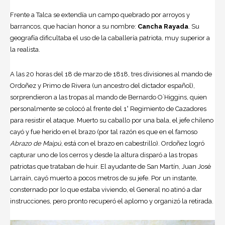
Frente a Talca se extendía un campo quebrado por arroyos y
barrancos, que hacían honor a su nombre:
Cancha Rayada
. Su
geografía dificultaba el uso de la caballería patriota, muy superior a
la realista.
A las 20 horas del 18 de marzo de 1818, tres divisiones al mando de
Ordoñez y
Primo de Rivera
(un ancestro del dictador español),
sorprendieron a las tropas al mando de Bernardo O´Higgins, quien
personalmente se colocó al frente del 1° Regimiento de Cazadores
para resistir el ataque. Muerto su caballo por una bala, el jefe chileno
cayó y fue herido en el brazo (por tal razón es que en el famoso
Abrazo de Maipú
, está con el brazo en cabestrillo). Ordoñez logró
capturar uno de los cerros y desde la altura disparó a las tropas
patriotas que trataban de huir. El ayudante de San Martín, Juan José
Larraín, cayó muerto a pocos metros de su jefe. Por un instante,
consternado por lo que estaba viviendo, el General no atinó a dar
instrucciones, pero pronto recuperó el aplomo y organizó la retirada.