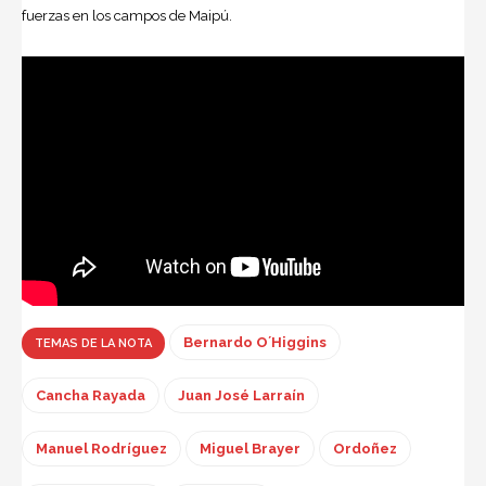
fuerzas en los campos de Maipú.
Bernardo O´Higgins
TEMAS DE LA NOTA
Cancha Rayada
Juan José Larraín
Manuel Rodríguez
Miguel Brayer
Ordoñez