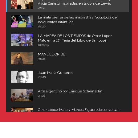
Alicia Carletti inspiradas en la obra de Lewis
Carroll
41:08
La mala prensa de las madrastras: Sociología de
los cuentos infantiles
04:30
LA MAREA DE LOS TIEMPOS de Omar López
Mato en la 17° Feria del Libro de San José
(Uruguay)
01:04:25
MANUEL ORIBE
31:28
Juan María Gutiérrez
26:08
Arte argentino por Enrique Scheinsohn
47:26
Omar López Mato y Marcos Figueredo conversan
sobre: Revolución de Lavalle y fusilamiento de
Dorrego
16:42
El historiador y editor argentino, Ricardo de Titto,
hablando de el Manco Paz (José María Paz)
48:03