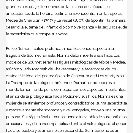
grandes personajes femeninos de la historia de la
ópera
. Los
antecedentes de la heroína belliniana se encuentran en las óperas
Medea de Cherubini (1797) y La vestal (1807) de Spontini, la primera
desarrolla el tema del infanticidio como venganza y la segunda el de
la sacerdotisa que rompe sus votos.
Felice Romani realizó profundas modificaciones respecto a la
tragedia de Soumet. En esta, Norma daba muerte a sus hijos. Los
modelos de Soumet serán las figuras mitológicas de Níobe y Medea,
así como Lady Macbeth de Shakespeare y la sacerdotisa de los
druidas Velléda, del poema épico de Chateaubriand Les martyrs ou
Le Triomphe de la religion chrétienne. Romani enriqueció este
mundo femenino, de por sí complejo, con dos aspectos importantes:
el amor de la protagonista hacia Pollione y sus hijos. Norma es una
mujer de sentimientos profundos y contradictorios: suma sacerdotisa
y madre, amante abandonada y rival vengativa, todo en una misma
persona. Su trágico final es consecuencia inevitable de sus conflictos
emocionales y de la incompatibilidad entre el voto religioso, el deber
hacia su pueblo y el amor no correspondido. Su muerte no es un