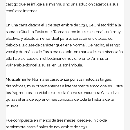
castigo que se inflige a sí misma, sino una solución catártica a sus
conflictos internos.
En una carta datada el 1 de septiembre de 1831, Bellini escribió a la
soprano Giuditta Pasta que “Romani cree (que este tema) será muy
efectivo, y absolutamente ideal para tu carácter enciclopédico,
debido a la clase de carácter que tiene Norma”. De hecho, el rango
vocal y dramático de Pasta era notable: en marzo de ese mismo año,
ella había creado un rol belliniano muy diferente: Amina, la
vulnerable doncella suiza, en La sonámbula.
Musicalmente, Norma se caracteriza por sus melodías largas,
dramáticas, muy ornamentadas e intensamente emocionales. Entre
los fragmentos inolvidables de esta ópera se encuentra Casta diva,
quizás el aria de soprano más conocida de toda la historia de la
música
.
Fue compuesta en menos de tres meses, desde el inicio de
septiembre hasta finales de noviembre de 1831.