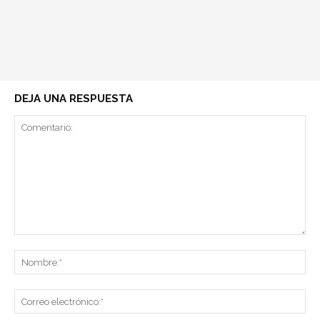
DEJA UNA RESPUESTA
Comentario:
No
Co
ele