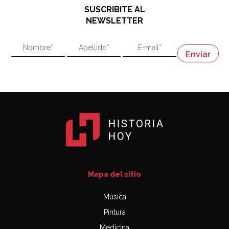
SUSCRIBITE AL
"En política, la estupidez no es una desventaja"
NEWSLETTER
02:58
"En política, la estupidez no es una desventaja"
Napoleón
03:06
Mapa del sitio
Música
Pintura
Medicina