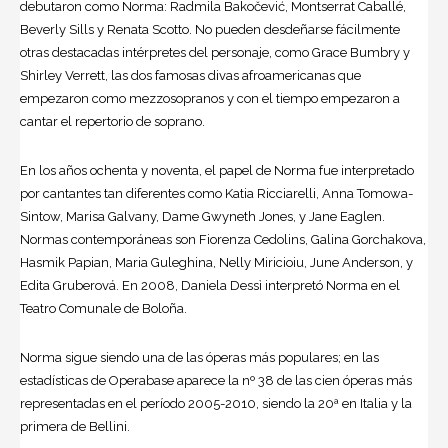
debutaron como Norma: Radmila Bakočević, Montserrat Caballé,
Beverly Sills y Renata Scotto. No pueden desdeñarse fácilmente
otras destacadas intérpretes del personaje, como Grace Bumbry y
Shirley Verrett, las dos famosas divas afroamericanas que
empezaron como mezzosopranos y con el tiempo empezaron a
cantar el repertorio de soprano.
En los años ochenta y noventa, el papel de Norma fue interpretado
por cantantes tan diferentes como Katia Ricciarelli, Anna Tomowa-
Sintow, Marisa Galvany, Dame Gwyneth Jones, y Jane Eaglen.
Normas contemporáneas son Fiorenza Cedolins, Galina Gorchakova,
Hasmik Papian, Maria Guleghina, Nelly Miricioiu, June Anderson, y
Edita Gruberová. En 2008, Daniela Dessì interpretó Norma en el
Teatro Comunale de Boloña.
Norma sigue siendo una de las óperas más populares; en las
estadísticas de Operabase aparece la nº 38 de las cien óperas más
representadas en el período 2005-2010, siendo la 20ª en Italia y la
primera de Bellini.