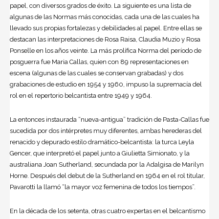
papel, con diversos grados de éxito. La siguiente es una lista de
algunas de las Normas más conocidas, cada una de las cuales ha
llevado sus propias fortalezas y debilidades al papel. Entre ellas se
destacan las interpretaciones de Rosa Raisa, Claudia Muzio y Rosa
Ponselle en los años veinte. La más prolífica Norma del período de
posguerra fue Maria Callas, quien con 89 representaciones en
escena (algunas de las cuales se conservan grabadas) y dos
grabaciones de estudio en 1954 y 1960, impuso la supremacía del
rol en el repertorio belcantista entre 1949 y 1964.
La entonces instaurada “nueva-antigua” tradición de Pasta-Callas fue
sucedida por dos intérpretes muy diferentes, ambas herederas del
renacido y depurado estilo dramático-belcantista: la turca Leyla
Gencer, que interpretó el papel junto a Giulietta Simionato, y la
australiana Joan Sutherland, secundada por la Adalgisa de Marilyn
Horne. Después del debut de la Sutherland en 1964 en el rol titular,
Pavarotti la llamó “la mayor voz femenina de todos los tiempos”.
En la década de los setenta, otras cuatro expertas en el belcantismo