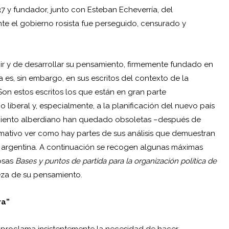
37 y fundador, junto con Esteban Echeverría, del
te el gobierno rosista fue perseguido, censurado y
ir y de desarrollar su pensamiento, firmemente fundado en
a es, sin embargo, en sus escritos del contexto de la
on estos escritos los que están en gran parte
o liberal y, especialmente, a la planificación del nuevo país
samiento alberdiano han quedado obsoletas –después de
amativo ver como hay partes de sus análisis que demuestran
ad argentina. A continuación se recogen algunas máximas
osas
Bases y puntos de partida para la organización política de
eza de su pensamiento.
ra”
n proclama insistentemente la necesidad de hacer