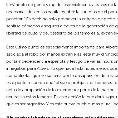
llenándolo de gente y rápido, especialmente a través de la
necesarias dos cosas capitales: abrir las puertas de él para
penetran.” Es decir, no sólo promover la entrada de gent
sentirse cómodos y seguros a través de la generación de ga
libertad de culto, y del destierro de los temores al extranjer
Este último punto es especialmente importante para Alberdi
asociada al robo por manos extranjeras, está muy difundido
por la independencia española y testigo de varias incursiones
innegable, para Alberdi lo que hace falta no es menos que
compatriotas que no se tema por la desaparición de a nacio
este punto recuerda que “el suelo prohija a los hombres, los 
acto de apropiación de lo externo por parte de la nación, 
neutraliza estos temores. Es esta acción la que dará lugar,
que es ser argentino. Y es este nuevo pueblo, más plural, pe
“Un hombre laborioso es el catecismo más edificante”