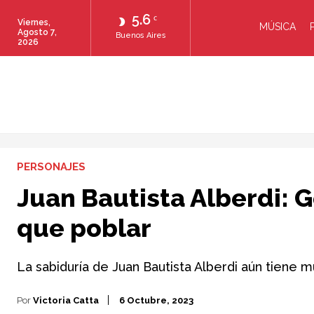
5.6
C
Viernes,
MÚSICA
Agosto 7,
Buenos Aires
2026
PERSONAJES
Juan Bautista Alberdi:
que poblar
La sabiduría de Juan Bautista Alberdi aún tiene
Por
Victoria Catta
6 Octubre, 2023