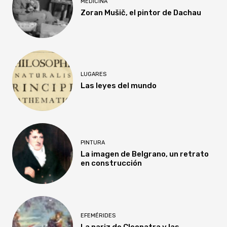
MEDICINA
Zoran Mušič, el pintor de Dachau
LUGARES
Las leyes del mundo
PINTURA
La imagen de Belgrano, un retrato
en construcción
EFEMÉRIDES
La nariz de Cleopatra y las