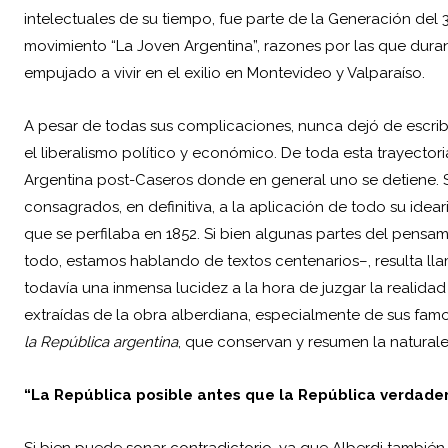
intelectuales de su tiempo, fue parte de la Generación del 
movimiento “La Joven Argentina”, razones por las que duran
empujado a vivir en el exilio en Montevideo y Valparaíso.
A pesar de todas sus complicaciones, nunca dejó de escrib
el liberalismo político y económico. De toda esta trayectori
Argentina post-Caseros donde en general uno se detiene. S
consagrados, en definitiva, a la aplicación de todo su ideari
que se perfilaba en 1852. Si bien algunas partes del pen
todo, estamos hablando de textos centenarios–, resulta ll
todavía una inmensa lucidez a la hora de juzgar la realid
extraídas de la obra alberdiana, especialmente de sus fam
la República argentina
,
que conservan y resumen la natural
“La República posible antes que la República verdade
Si bien puede sonar contradictorio, ya que Alberdi tambié