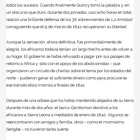
todos los sucesos. Cuando finalmente Quincy tomó la palabra y, en
un discurso que duró, durante dos jornadas, casi ocho horas en total,
realizó una brillante defensa de los 36 sobrevivientes de
La Amistad
,
consiguiendo que el 9 de marzo de 1841 recuperaran su libertad.
Aunque la sensación, ahora definitiva, fue primordialmente de
alegría, los africanos todavía tenían un largo trecho antes de volver a
su hogar. El gobierno se había rehusado a pagar por sus pasajes de
retorno a África y, sólo con el apoyo de los abolicionistas – que
organizaron un circuito de charlas sobre el tema por los estados del
norte – pudieron ganar el suficiente dinero como para procurarse
ese tránsito ellos mismos a finales de 1841.
Después de una odisea que los había mantenido alejados de su tierra
durante más de dos años, el barco
Gentleman
devolvió a los
africanos a Sierra Leona a mediados de enero de 1842. Algunos se
reencontraron con amigos y familia, otros – como el mismísimo
Sengbe – no tuvieron tanta suerte.