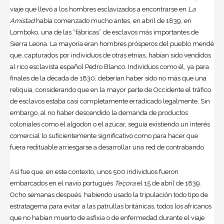
viaje que llevó a los hombres esclavizados a encontrarse en
La
Amistad
había comenzado mucho antes, en abril de 1839, en
Lomboko, una de las “fábricas” de esclavos más importantes de
Sierra Leona. La mayoría eran hombres prósperos del pueblo mendé
que, capturados por individuos de otras etnias, habían sido vendidos
al rico esclavista español Pedro Blanco. Individuos como él, ya para
finales de la década de 1830, deberían haber sido no más que una
reliquia, considerando que en la mayor parte de Occidente el tráfico
de esclavos estaba casi completamente erradicado legalmente. Sin
embargo, al no haber descendido la demanda de productos
coloniales como el algodón o el azúcar, seguía existiendo un interés
comercial lo suficientemente significativo como para hacer que
fuera redituable arriesgarse a desarrollar una red de contrabando.
Así fue que, en este contexto, unos 500 individuos fueron
embarcados en el navío portugués
Teçora
el 15 de abril de 1839.
Ocho semanas después, habiendo usado la tripulación todo tipo de
estratagema para evitar a las patrullas británicas, todos los africanos
que no habían muerto de asfixia o de enfermedad durante el viaje