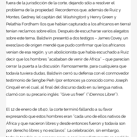
fuera de la jurisdicción de la corte, dejando sólo a resolver el
problema de la propiedad. Recordemos que, además de Ruiz y
Montes, Gedney (el capitán del
Washington
) y Henry Green y
Pelathia Fordham (los que habían capturado a los africanos en tierra)
tenían reclamos sobre ellos. Después de escucharse varios alegatos
sobre este tema, Baldwin presentó a dos testigos – James Covey, un
exesclavo de origen mendé que pudo confirmar que los africanos
venían de esa región, y un abolicionista que había escuchado a Ruiz
decir que los hombres “acababan de venir de África” – que parecían
cerrar la puerta a la discusión. Famosamente, para cualquiera que
todavía tuviera dudas, Baldwin cerró su defensa con el conmovedor
testimonio de Sengbe Pieh (por entonces ya conocido como Joseph
Cinqué) en el cual, al final del discurso dado en su lengua nativa,
clamó con su precario inglés: “Give us free!” (“¡Dennos Libre!”).
El 12 de enero de 1840, la corte terminó fallando a su favor
expresando que estos hombres eran “cada uno de ellos nativos de
África y que nacieron libres y desde entonces fueron y todavía son
por derecho libres y no esclavos”. La celebración, sin embargo,