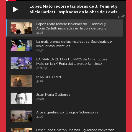
López Mato recorre las obras de J. Tenniel y
Alicia Carletti inspiradas en la obra de Lewis
41:08
Carroll
López Mato recorre las obras de J. Tenniel y
Alicia Carletti inspiradas en la obra de Lewis
Carroll
41:08
La mala prensa de las madrastras: Sociología de
los cuentos infantiles
04:30
LA MAREA DE LOS TIEMPOS de Omar López
Mato en la 17° Feria del Libro de San José
(Uruguay)
01:04:25
MANUEL ORIBE
31:28
Juan María Gutiérrez
26:08
Arte argentino por Enrique Scheinsohn
47:26
Omar López Mato y Marcos Figueredo conversan