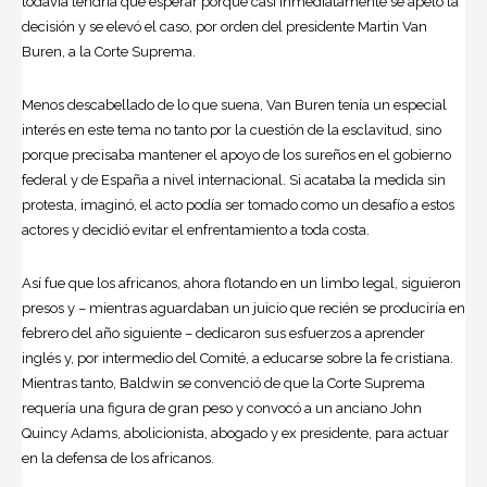
todavía tendría que esperar porque casi inmediatamente se apeló la
decisión y se elevó el caso, por orden del presidente Martin Van
Buren, a la Corte Suprema.
Menos descabellado de lo que suena, Van Buren tenía un especial
interés en este tema no tanto por la cuestión de la esclavitud, sino
porque precisaba mantener el apoyo de los sureños en el gobierno
federal y de España a nivel internacional. Si acataba la medida sin
protesta, imaginó, el acto podía ser tomado como un desafío a estos
actores y decidió evitar el enfrentamiento a toda costa.
Así fue que los africanos, ahora flotando en un limbo legal, siguieron
presos y – mientras aguardaban un juicio que recién se produciría en
febrero del año siguiente – dedicaron sus esfuerzos a aprender
inglés y, por intermedio del Comité, a educarse sobre la fe cristiana.
Mientras tanto, Baldwin se convenció de que la Corte Suprema
requería una figura de gran peso y convocó a un anciano John
Quincy Adams, abolicionista, abogado y ex presidente, para actuar
en la defensa de los africanos.