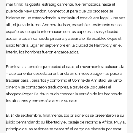
marítima), la goleta, estratégicamente, fue remolcada hasta el
puerto de New London, Connecticut para que los procesos se
hicieran en un estado donde la esclavitud todavía era legal. Una vez
allí, el juez de turno, Andrew Judson, escuchó el testimonio de los
españoles, cotejó la información con los papeles falsos y decidió
acusar a los africanos de piratería y asesinato. Se estableció que el
juicio tendría lugar en septiembre en la ciudad de Hartford y, en el
interín, los hombres fueron encarcelados.
Frente a la atención que recibió el caso, el movimiento abolicionista
– que por entonces estaba entrando en un nuevo auge – se puso a
trabajar para liberarlos y conformó el Comité de Amistad. Se juntó
dinero y se contactaron traductores, a través de los cuales el
abogado Roger Baldwin pudo conocer la versión de los hechos de
los africanos y comenzó a armar su caso.
El 14 de septiembre, finalmente, los prisioneros se presentaron a su
juicio demandando su libertad y el pasaje de retorno a África. Muy al
principio de las sesiones se descartó el cargo de piratería por estar