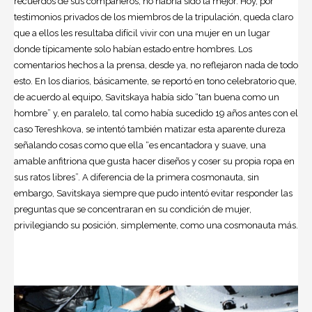
recuerdos de sus compañeros, no habría sido la mejor. Hoy, por
testimonios privados de los miembros de la tripulación, queda claro
que a ellos les resultaba difícil vivir con una mujer en un lugar
donde típicamente solo habían estado entre hombres. Los
comentarios hechos a la prensa, desde ya, no reflejaron nada de todo
esto. En los diarios, básicamente, se reportó en tono celebratorio que,
de acuerdo al equipo, Savitskaya había sido “tan buena como un
hombre” y, en paralelo, tal como había sucedido 19 años antes con el
caso Tereshkova, se intentó también matizar esta aparente dureza
señalando cosas como que ella “es encantadora y suave, una
amable anfitriona que gusta hacer diseños y coser su propia ropa en
sus ratos libres”. A diferencia de la primera cosmonauta, sin
embargo, Savitskaya siempre que pudo intentó evitar responder las
preguntas que se concentraran en su condición de mujer,
privilegiando su posición, simplemente, como una cosmonauta más.