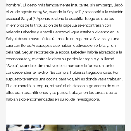
hombre”. El gesto más famosamente insultante, sin embargo, llegó
el 20 de agosto de 1982, cuando la Soyuz T-7 se acopló a la estación
espacial Salyut 7. Apenas se abrió la escotilla, luego de que los
miembros de la tripulación de la cápsula se encontraran con
Valentin Lebedev y Anatoli Berezovoi -que estaban viviendo en la
Salyut desde mayo-, éstos últimos le entregaron a Savitskaya una
caja con flores Arabidopsis que habían cultivado en órbita y… un
delantal. Según reportes de la época, Lebedev habría abrazado a la
cosmonauta y, mientras le daba su particular regalo y la llamó
“Sveta”, usando el diminutivo de su nombre de forma un tanto
condescendiente, le dijo: “Es como si hubieras llegado a casa. Por
supuesto tenemos una cocina para vos, ahí es donde vas a trabajar”.
Ella se mordió la lengua, retrucó el chiste con algo acerca de que
ellos eran los anfitriones, y se puso a trabajar en las tareas que le
habían sido encomendadas en su rol de investigadora.