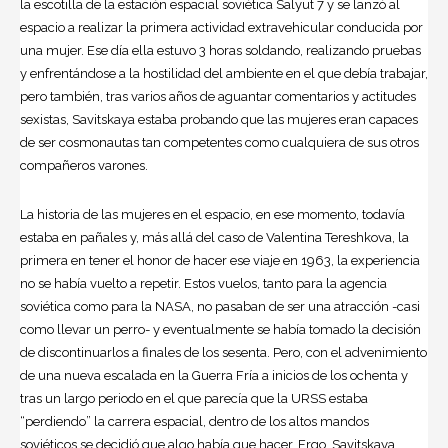
la escotilla de la estación espacial soviética Salyut 7 y se lanzó al
espacio a realizar la primera actividad extravehicular conducida por
una mujer. Ese día ella estuvo 3 horas soldando, realizando pruebas
y enfrentándose a la hostilidad del ambiente en el que debía trabajar,
pero también, tras varios años de aguantar comentarios y actitudes
sexistas, Savitskaya estaba probando que las mujeres eran capaces
de ser cosmonautas tan competentes como cualquiera de sus otros
compañeros varones.
La historia de las mujeres en el espacio, en ese momento, todavía
estaba en pañales y, más allá del caso de Valentina Tereshkova, la
primera en tener el honor de hacer ese viaje en 1963, la experiencia
no se había vuelto a repetir. Estos vuelos, tanto para la agencia
soviética como para la NASA, no pasaban de ser una atracción -casi
como llevar un perro- y eventualmente se había tomado la decisión
de discontinuarlos a finales de los sesenta. Pero, con el advenimiento
de una nueva escalada en la Guerra Fría a inicios de los ochenta y
tras un largo periodo en el que parecía que la URSS estaba
“perdiendo” la carrera espacial, dentro de los altos mandos
soviéticos se decidió que algo había que hacer. Ergo, Savitskaya.