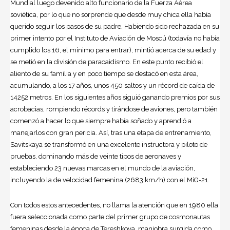
Mundial luego devenido alto funcionario de la Fuerza Aérea
soviética, por lo que no sorprende que desde muy chica ella había
querido seguir los pasos de su padre. Habiendo sido rechazada en su
primer intento por el Instituto de Aviación de Moscú (todavía no había
cumplido los 16, el mínimo para entrar), mintió acerca de su edad y
se metió en la división de paracaidismo. En este punto recibió el
aliento de su familia y en poco tiempo se destacó en esta área,
acumulando, a los 17 años, unos 450 saltos y un récord de caída de
14252 metros. En los siguientes años siguió ganando premios por sus
acrobacias, rompiendo récords y tirándose de aviones, pero también
comenzó a hacer lo que siempre había soñado y aprendió a
manejarlos con gran pericia. Así, tras una etapa de entrenamiento,
Savitskaya se transformó en una excelente instructora y piloto de
pruebas, dominando más de veinte tipos de aeronaves y
estableciendo 23 nuevas marcas en el mundo de la aviación,
incluyendo la de velocidad femenina (2683 km/h) con el MiG-21.
Con todos estos antecedentes, no llama la atención que en 1980 ella
fuera seleccionada como parte del primer grupo de cosmonautas
femeninas desde la época de Tereshkova, maniobra surgida como