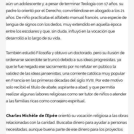
aún un adolescente y, a pesar de terminar Teología con 17 años, su
padre lo orientó por el Derecho, convirtiéndose en abogado a los 21
años. De niño practicaba el alfabeto manual francés, una especie de
lengua de signos con los dedos, muy extendido en aquella época
entre los escolares y que, sin duda, influyó en la vocación que
desarrolló a lo largo de su vida.
También estudió Filosofía y obtuvo un doctorado, pero su ilusión de
ordenarse sacerdote se truncó debido a sus ideas progresistas, ya
que le fue negado ese sacramento por no refutar en público la
validez de las ideas jansenistas, una corriente católica muy popular
en Francia en las primeras décadas del siglo XVIII. Por este motivo
solo recibió el título de abate, aspirante a abad, y que permitía
realizar algunas labores religiosas como ser tutor de niños o atender
a las familias ricas como consejero espiritual.
Charles Michèle de l’Epée
orientó su vocación religiosa a las obras
relacionadas con la caridad. Buscaba dinero para ayudar a personas
necesitadas, aunque buena parte de ese dinero para los proyectos