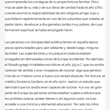
que emprendía los conseguía de su propia fortuna familiar. Poco
más se sabe de su vida y de sus obras de caridad hasta el año 1760,
cuando asumió la responsabilidad de otro religioso amigo suyo y
que falleció repentinamente en uno de los suburbios que visitaba, el
padre Vanin, de educar a dos gemelas sordas muy pobres, de cuya
formación espiritual se había encargado Vanin.
Las personas con discapacidad auditiva tenían en aquella época
pocas oportunidades para salir adelante y, desde luego, ninguna
facilidad. Las supersticiones y los prejuicios todavía estaban
arraigados en demasiadas zonas de Europa occidental. Por ejemplo,
el filósofo griego
Aristóteles
escribió en el año 355 a.C. que los sordos
carecían de sentido y eran incapaces de razonar, algo que perduró
más de un milenio como si fuera una verdad absoluta. Por fortuna, el
médico Girolama Cardano, en el año 1500, realizó un estudio que
demostró que los sordos eran capaces de razonar. Aun así, en gran
parte de Europa las personas sordas estaban sujetas a edictos que
les prohibía casarse, poseer bienes o, en algunos casos, incluso
acceder a una mínima y elemental educación. Tan solo los niños
sordos de familias ricas podían leer y escribir. Algunos, hasta