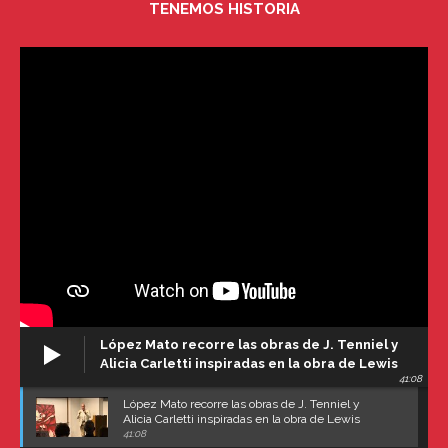
TENEMOS HISTORIA
López Mato recorre las obras de J. Tenniel y
Alicia Carletti inspiradas en la obra de Lewis
41:08
Carroll
López Mato recorre las obras de J. Tenniel y
Alicia Carletti inspiradas en la obra de Lewis
Carroll
41:08