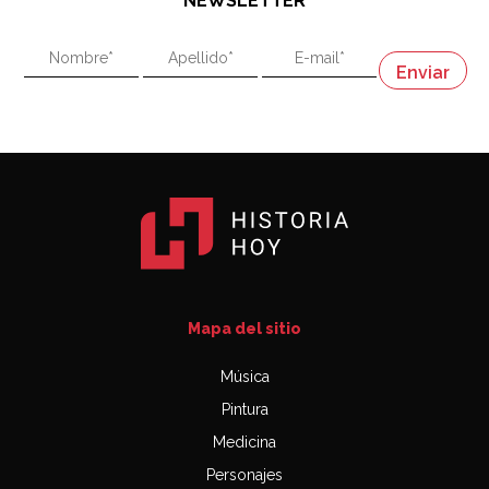
NEWSLETTER
02:58
"En política, la estupidez no es una desventaja"
Napoleón
03:06
Mapa del sitio
Música
Pintura
Medicina
Personajes