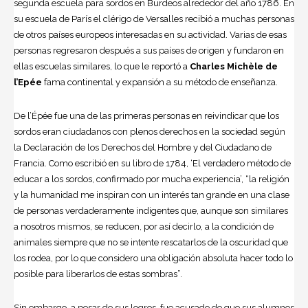
segunda escuela para sordos en Burdeos alrededor del año 1786. En
su escuela de París el clérigo de Versalles recibió a muchas personas
de otros países europeos interesadas en su actividad. Varias de esas
personas regresaron después a sus países de origen y fundaron en
ellas escuelas similares, lo que le reportó a
Charles Michèle de
l’Epée
fama continental y expansión a su método de enseñanza.
De l’Épée fue una de las primeras personas en reivindicar que los
sordos eran ciudadanos con plenos derechos en la sociedad según
la Declaración de los Derechos del Hombre y del Ciudadano de
Francia. Como escribió en su libro de 1784, ‘El verdadero método de
educar a los sordos, confirmado por mucha experiencia’, “la religión
y la humanidad me inspiran con un interés tan grande en una clase
de personas verdaderamente indigentes que, aunque son similares
a nosotros mismos, se reducen, por así decirlo, a la condición de
animales siempre que no se intente rescatarlos de la oscuridad que
los rodea, por lo que considero una obligación absoluta hacer todo lo
posible para liberarlos de estas sombras”.
Sin embargo, a pesar de sus logros, fue acusado de que sus alumnos