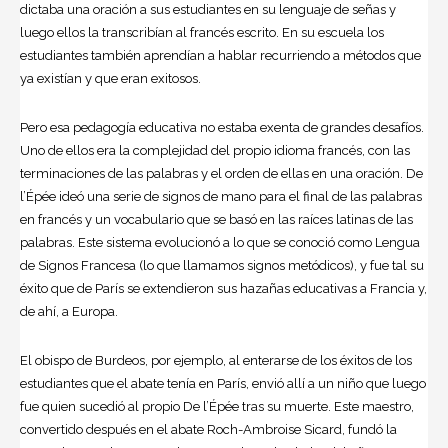
dictaba una oración a sus estudiantes en su lenguaje de señas y
luego ellos la transcribían al francés escrito. En su escuela los
estudiantes también aprendían a hablar recurriendo a métodos que
ya existían y que eran exitosos.
Pero esa pedagogía educativa no estaba exenta de grandes desafíos.
Uno de ellos era la complejidad del propio idioma francés, con las
terminaciones de las palabras y el orden de ellas en una oración. De
l’Épée ideó una serie de signos de mano para el final de las palabras
en francés y un vocabulario que se basó en las raíces latinas de las
palabras. Este sistema evolucionó a lo que se conoció como Lengua
de Signos Francesa (lo que llamamos signos metódicos), y fue tal su
éxito que de París se extendieron sus hazañas educativas a Francia y,
de ahí, a Europa.
El obispo de Burdeos, por ejemplo, al enterarse de los éxitos de los
estudiantes que el abate tenía en París, envió allí a un niño que luego
fue quien sucedió al propio De l’Épée tras su muerte. Este maestro,
convertido después en el abate Roch-Ambroise Sicard, fundó la