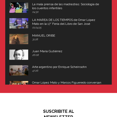
La mala prensa de las madrastras: Sociología de
los cuentos infantiles
04:30
LA MAREA DE LOS TIEMPOS de Omar López
Mato en la 17° Feria del Libro de San José
(Uruguay)
01:04:25
MANUEL ORIBE
31:28
Juan María Gutiérrez
26:08
Arte argentino por Enrique Scheinsohn
47:26
Omar López Mato y Marcos Figueredo conversan
sobre: Revolución de Lavalle y fusilamiento de
Dorrego
16:42
El historiador y editor argentino, Ricardo de Titto,
hablando de el Manco Paz (José María Paz)
48:03
SUSCRIBITE AL
"En política, la estupidez no es una desventaja"