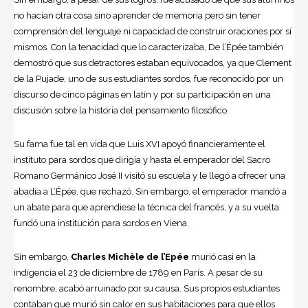
no hacían otra cosa sino aprender de memoria pero sin tener
comprensión del lenguaje ni capacidad de construir oraciones por sí
mismos. Con la tenacidad que lo caracterizaba, De l’Épée también
demostró que sus detractores estaban equivocados, ya que Clement
de la Pujade, uno de sus estudiantes sordos, fue reconocido por un
discurso de cinco páginas en latín y por su participación en una
discusión sobre la historia del pensamiento filosófico.
Su fama fue tal en vida que
Luis XVI
apoyó financieramente el
instituto para sordos que dirigía y hasta el emperador del Sacro
Romano Germánico José II visitó su escuela y le llegó a ofrecer una
abadía a L’Épée, que rechazó. Sin embargo, el emperador mandó a
un abate para que aprendiese la técnica del francés, y a su vuelta
fundó una institución para sordos en Viena.
Sin embargo,
Charles Michèle de l’Epée
murió casi en la
indigencia el 23 de diciembre de 1789 en París. A pesar de su
renombre, acabó arruinado por su causa. Sus propios estudiantes
contaban que murió sin calor en sus habitaciones para que ellos