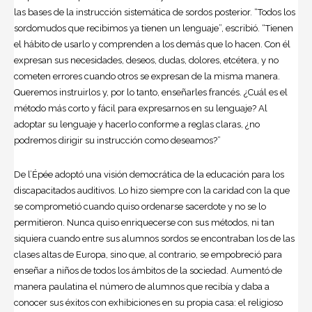
las bases de la instrucción sistemática de sordos posterior. “Todos los
sordomudos que recibimos ya tienen un lenguaje”, escribió. “Tienen
el hábito de usarlo y comprenden a los demás que lo hacen. Con él
expresan sus necesidades, deseos, dudas, dolores, etcétera, y no
cometen errores cuando otros se expresan de la misma manera.
Queremos instruirlos y, por lo tanto, enseñarles francés. ¿Cuál es el
método más corto y fácil para expresarnos en su lenguaje? Al
adoptar su lenguaje y hacerlo conforme a reglas claras, ¿no
podremos dirigir su instrucción como deseamos?”
De l’Épée adoptó una visión democrática de la educación para los
discapacitados auditivos. Lo hizo siempre con la caridad con la que
se comprometió cuando quiso ordenarse sacerdote y no se lo
permitieron. Nunca quiso enriquecerse con sus métodos, ni tan
siquiera cuando entre sus alumnos sordos se encontraban los de las
clases altas de Europa, sino que, al contrario, se empobreció para
enseñar a niños de todos los ámbitos de la sociedad. Aumentó de
manera paulatina el número de alumnos que recibía y daba a
conocer sus éxitos con exhibiciones en su propia casa: el religioso