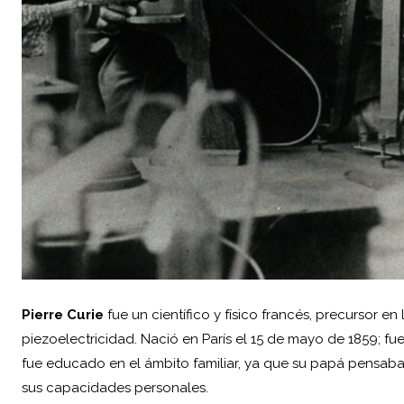
Pierre Curie
fue un
científico
y físico francés, precursor en 
piezoelectricidad. Nació en París el 15 de mayo de 1859; fue
fue educado en el ámbito familiar, ya que su papá pensaba 
sus capacidades personales.