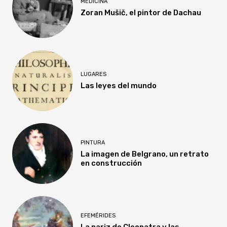
MEDICINA
Zoran Mušič, el pintor de Dachau
LUGARES
Las leyes del mundo
PINTURA
La imagen de Belgrano, un retrato
en construcción
EFEMÉRIDES
La nariz de Cleopatra y las