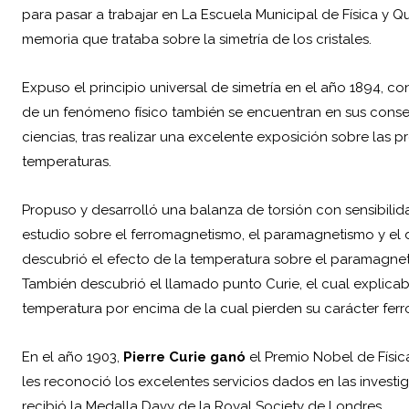
para pasar a trabajar en La Escuela Municipal de Física y Qu
memoria que trataba sobre la simetría de los cristales.
Expuso el principio universal de simetría en el año 1894, co
de un fenómeno físico también se encuentran en sus cons
ciencias, tras realizar una excelente exposición sobre las
temperaturas.
Propuso y desarrolló una balanza de torsión con sensibili
estudio sobre el ferromagnetismo, el paramagnetismo y el 
descubrió el efecto de la temperatura sobre el paramagne
También descubrió el llamado punto Curie, el cual explica
temperatura por encima de la cual pierden su carácter fer
En el año 1903,
Pierre Curie ganó
el Premio Nobel de Físi
les reconoció los excelentes servicios dados en las invest
recibió la Medalla Davy de la Royal Society de Londres.