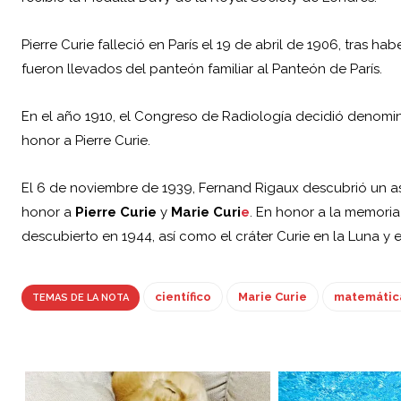
Pierre Curie falleció en París el 19 de abril de 1906, tras h
fueron llevados del panteón familiar al Panteón de París.
En el año 1910, el Congreso de Radiología decidió denomina
honor a Pierre Curie.
El 6 de noviembre de 1939, Fernand Rigaux descubrió un ast
honor a
Pierre Curie
y
Marie Curi
e
. En honor a la memoria 
descubierto en 1944, así como el cráter Curie en la Luna y e
científico
Marie Curie
matemátic
TEMAS DE LA NOTA