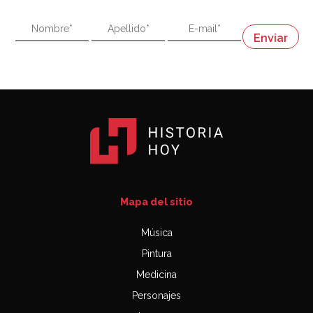
"En política, la estupidez no es una desventaja"
Napoleón
03:06
Mapa del sitio
Música
Pintura
Medicina
Personajes