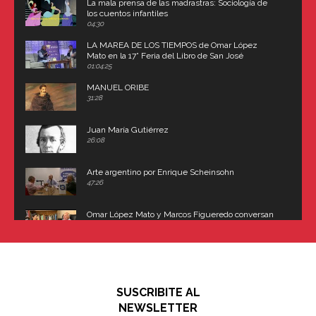
La mala prensa de las madrastras: Sociología de
los cuentos infantiles
04:30
LA MAREA DE LOS TIEMPOS de Omar López
Mato en la 17° Feria del Libro de San José
(Uruguay)
01:04:25
MANUEL ORIBE
31:28
Juan María Gutiérrez
26:08
Arte argentino por Enrique Scheinsohn
47:26
Omar López Mato y Marcos Figueredo conversan
sobre: Revolución de Lavalle y fusilamiento de
Dorrego
16:42
El historiador y editor argentino, Ricardo de Titto,
hablando de el Manco Paz (José María Paz)
48:03
SUSCRIBITE AL
"En política, la estupidez no es una desventaja"
NEWSLETTER
02:58