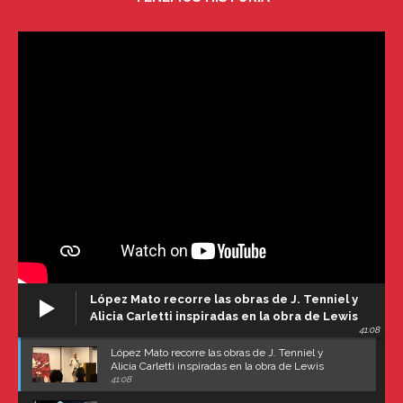
López Mato recorre las obras de J. Tenniel y
Alicia Carletti inspiradas en la obra de Lewis
41:08
Carroll
López Mato recorre las obras de J. Tenniel y
Alicia Carletti inspiradas en la obra de Lewis
Carroll
41:08