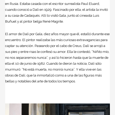
en Rusia. Estaba casada con el escritor surrealista Paul Eluard,
cuando conoció a Dalí en 1929. Fascinado por ella, el artista la invitó
a su casa de Cadaqués. Allí lo visitó Gala, junto al cineasta Luis
Buñuel y al pintor belga René Magrite.
El amor de Dalí por Gala, diez años mayor que él, estalló durante ese
encuentro. El pintor realizaba las más curiosas extravagancias para
captar su atención. Paseando por el cabo de Creus, Dalí se arrojó a
sus pies y entre risas le confesó su amor. Ella le contestó, “Niñito mío,
no nos separaremos nunca”, y así lo hicieron hasta que la muerte de
ella el 10 de junio de 1982. Cuando le dieron la noticia, Dalí sólo
murmuró: “No está muerta, no morirá nunca”. Y ella vive en las
obras de Dalí, que la inmortalizó como a una de las figuras más
bellas y notables del arte de todos los tiempos.