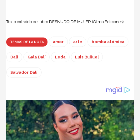
Texto extraído del libro DESNUDO DE MUJER (Olmo Ediciones).
amor
arte
bomba atómica
TEMAS DE LA NOTA
Dalí
Gala Dalí
Leda
Luis Buñuel
Salvador Dalí