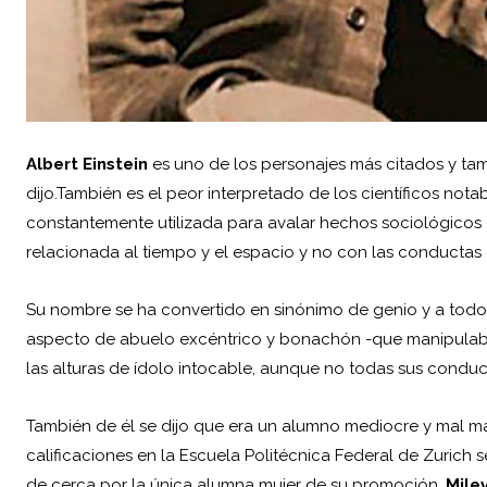
Albert Einstein
es uno de los personajes más citados y tam
dijo.También es el peor interpretado de los científicos nota
constantemente utilizada para avalar hechos sociológicos 
relacionada al tiempo y el espacio y no con las conductas
Su nombre se ha convertido en sinónimo de genio y a tod
aspecto de abuelo excéntrico y bonachón -que manipulaba
las alturas de ídolo intocable, aunque no todas sus conduc
También de él se dijo que era un alumno mediocre y mal mat
calificaciones en la Escuela Politécnica Federal de Zurich 
de cerca por la única alumna mujer de su promoción,
Mile