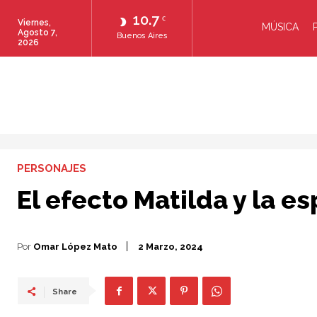
10.7
C
Viernes,
MÚSICA
Agosto 7,
Buenos Aires
2026
PERSONAJES
El efecto Matilda y la e
Por
Omar López Mato
2 Marzo, 2024
Share