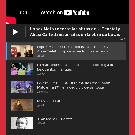
López Mato recorre las obras de J. Tenniel y
Alicia Carletti inspiradas en la obra de Lewis
41:08
Carroll
López Mato recorre las obras de J. Tenniel y
Alicia Carletti inspiradas en la obra de Lewis
Carroll
41:08
La mala prensa de las madrastras: Sociología de
los cuentos infantiles
04:30
LA MAREA DE LOS TIEMPOS de Omar López
Mato en la 17° Feria del Libro de San José
(Uruguay)
01:04:25
MANUEL ORIBE
31:28
Juan María Gutiérrez
26:08