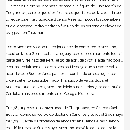
Güemes o Belgrano. Apenas si se asocia la figura de Juan Martín de
Pueyrredón, pero lo que sí está claro es que, fuera de la avenida que
lo recuerda en la ciudad de Buenos Aires, son pocos los que saben
que el abogado Pedro Medrano fue uno de los personajes claves de
esa gesta en Tucumán.
Pedro Medrano y Cabrera, mejor conocido como Pedro Medrano,
nació en la Isla Gorriti, actual Uruguay, pero en ese momento todavía
parte del Virreinato del Perú, el 26 de abril de 1769. Había nacido allí
circunstancialmente, por motivos políticos, ya que su padre había
abandonado Buenos Aires para estar confinado en ese lugar, por
orden del entonces gobernador Francisco de Paula Bucarelli.
Vueltos a Buenos Aires, Medrano inició sus estudios y los continuó en
Córdoba, más precisamente en el Colegio Monserrat.
En 1787, ingresó a la Universidad de Chuquisaca, en Charcas (actual
Bolivia), donde se recibió de doctor en Cánones y Leyes el 2 de mayo
de 1789. Ejercía su profesión de abogado en Buenos Aires cuando
estalló la Revolución de Mayo. Medrano apoyó la causa contra la