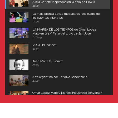
Alicia Carletti inspiradas en la obra de Lewis
Carroll
41:08
La mala prensa de las madrastras: Sociología de
los cuentos infantiles
04:30
LA MAREA DE LOS TIEMPOS de Omar López
Mato en la 17° Feria del Libro de San José
(Uruguay)
01:04:25
MANUEL ORIBE
31:28
Juan María Gutiérrez
26:08
Arte argentino por Enrique Scheinsohn
47:26
Omar López Mato y Marcos Figueredo conversan
sobre: Revolución de Lavalle y fusilamiento de
Dorrego
16:42
El historiador y editor argentino, Ricardo de Titto,
hablando de el Manco Paz (José María Paz)
48:03