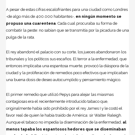
A pesar de estas cifras escalofriantes para una ciudad como Londres
-de algo más de 400.000 habitantes-,
en ningún momento se
propuso una cuarentena
. Cada cual procuraba su forma de
combatir la peste: no sabían que se transmitía por la picadura de una
pulga de la rata.
El rey abandonó el palacio con su corte, los jueces abandonaron los
tribunales y los políticos sus escaños. El terror a la enfermedad, que
entonces implicaba una espantosa muerte, provocó la diáspora de la
ciudad y la proliferación de remedios poco efectivos que implicaban
una buena dosis de deseo autocumplido y pensamiento mágico.
El primer remedio que utilizó Pepys para alejar las miasmas
contagiosas era el recientemente introducido tabaco que,
originalmente había sido prohibido por el rey James I y le costó el
favor real de quien le había traído de América: sir Walter Raleigh.
Aunque el tabaco no impedía la diseminación de la enfermedad,
al
menos tapaba los espantosos hedores que se diseminaban