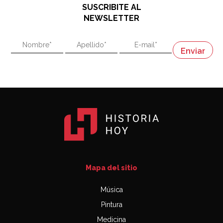
SUSCRIBITE AL
"En política, la estupidez no es una desventaja"
NEWSLETTER
02:58
"En política, la estupidez no es una desventaja"
Napoleón
03:06
Mapa del sitio
Música
Pintura
Medicina