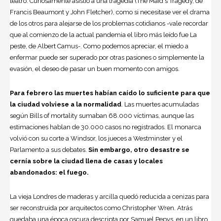
teatro. Curiosamente asistió a una tragedia (The Maid´s Tragedy, de
Francis Beaumont y John Fletcher), como si necesitase ver el drama
de los otros para alejarse de los problemas cotidianos -vale recordar
que al comienzo de la actual pandemia el libro más leído fue La
peste, de
Albert Camus
-. Como podemos apreciar, el miedo a
enfermar puede ser superado por otras pasiones o simplemente la
evasión, el deseo de pasar un buen momento con amigos.
Para febrero las muertes habían caído lo suficiente para que
la ciudad volviese a la normalidad
. Las muertes acumuladas
según Bills of mortality sumaban 68.000 víctimas, aunque las
estimaciones hablan de 30.000 casos no registrados. El monarca
volvió con su corte a Windsor, los jueces a Westminster y el
Parlamento a sus debates.
Sin embargo, otro desastre se
cernía sobre la ciudad llena de casas y locales
abandonados: el fuego.
La vieja Londres de maderas y arcilla quedó reducida a cenizas para
ser reconstruida por arquitectos como
Christopher Wren
. Atrás
quedaba una época oscura descripta por Samuel Pepys, en un libro