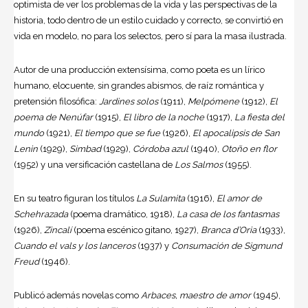
optimista de ver los problemas de la vida y las perspectivas de la
historia, todo dentro de un estilo cuidado y correcto, se convirtió en
vida en modelo, no para los selectos, pero sí para la masa ilustrada.
Autor de una producción extensísima, como poeta es un lírico
humano, elocuente, sin grandes abismos, de raíz romántica y
pretensión filosófica:
Jardines solos
(1911),
Melpómene
(1912),
El
poema de Nenúfar
(1915),
El libro de la noche
(1917),
La fiesta del
mundo
(1921),
El tiempo que se fue
(1926),
El apocalipsis de San
Lenin
(1929),
Simbad
(1929),
Córdoba azul
(1940),
Otoño en flor
(1952) y una versificación castellana de
Los Salmos
(1955).
En su teatro figuran los títulos
La Sulamita
(1916),
El amor de
Schehrazada
(poema dramático, 1918),
La casa de los fantasmas
(1926),
Zincalí
(poema escénico gitano, 1927),
Branca d’Oria
(1933),
Cuando el vals y los lanceros
(1937) y
Consumación de Sigmund
Freud
(1946).
Publicó además novelas como
Arbaces, maestro de amor
(1945),