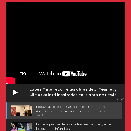
López Mato recorre las obras de J. Tenniel y
Alicia Carletti inspiradas en la obra de Lewis
41:08
Carroll
López Mato recorre las obras de J. Tenniel y
Alicia Carletti inspiradas en la obra de Lewis
Carroll
41:08
La mala prensa de las madrastras: Sociología de
los cuentos infantiles