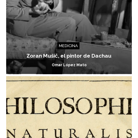
MEDICINA
Zoran Mušič, el pintor de Dachau
Omar López Mato