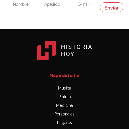
"En política, la estupidez no es una desventaja"
Napoleón
03:06
Mapa del sitio
Música
Pintura
Medicina
Personajes
Lugares