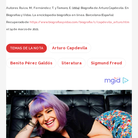
Autores: Ruiza, M., Fernández, T. y Tamaro, E. (2004). Biografia de Arturo Capdevila. En
Biografías y Vidas. La enciclopedia biográfica en línea. Barcelona (España).
Recuperado de
https://www.biografiasyvidas.com/biografia/c/capdevila_arturo.htm
el 14 de marzo de 2021.
Arturo Capdevila
TEMAS DE LA NOTA
Benito Pérez Galdós
literatura
Sigmund Freud