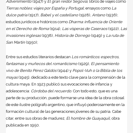
Advenimiento
(1947) y
El gran reidor Segovia
; libros de viajes como
Tierras nobles: viajes por España y Portugal
; ensayos como
La
dulce patria
(1917),
Babel y el castellano
(1928),
Antano
(1936);
estudios jurídicos e históricos como
Dharma: influencia de Oriente
en el Derecho de Roma
(1914),
Las vísperas de Caseraos
(1922),
Las
invasiones inglesas
(1938),
Historia de Dorrego
(1949) y
La ruta de
San Martín
(1950);
Entre sus estudios literarios destacan
Los románticos: espectros,
fantasmas y muñecos del romanticismo
(1929),
El pensamiento
vivo de
Benito Pérez Galdós
(1944) y
Popol-Vuh o la Biblia de los
mayas
(1945), dedicado a este texto clave para la comprensión de la
cultura maya. En 1923 publicó sus evocaciones de infancia y
adolescencia:
Córdoba del recuerdo
. Con todo esto, que es una
parte de su producción, puede formarse una idea de la obra colosal
de este ilustre polígrafo argentino, que influyó poderosamente en la
formación cultural de las generaciones jóvenes de su patria. Cabe
citar, entre sus obras de madurez,
El hombre de Guayaquil
, obra
publicada en 1950.