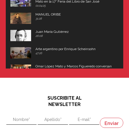
Mato en la 17° Feria del Libro de San José
(Uruguay)
01:04:25
MANUEL ORIBE
31:28
Juan María Gutiérrez
26:08
Arte argentino por Enrique Scheinsohn
47:26
Omar López Mato y Marcos Figueredo conversan
sobre: Revolución de Lavalle y fusilamiento de
Dorrego
16:42
El historiador y editor argentino, Ricardo de Titto,
hablando de el Manco Paz (José María Paz)
48:03
SUSCRIBITE AL
"En política, la estupidez no es una desventaja"
NEWSLETTER
02:58
"En política, la estupidez no es una desventaja"
Napoleón
03:06