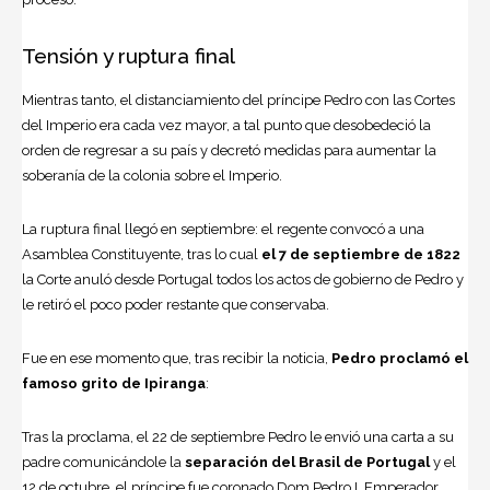
Tensión y ruptura final
Mientras tanto, el distanciamiento del príncipe Pedro con las Cortes
del Imperio era cada vez mayor, a tal punto que desobedeció la
orden de regresar a su país y decretó medidas para aumentar la
soberanía de la colonia sobre el Imperio.
La ruptura final llegó en septiembre: el regente convocó a una
Asamblea Constituyente, tras lo cual
el 7 de septiembre de 1822
la Corte anuló desde Portugal todos los actos de gobierno de Pedro y
le retiró el poco poder restante que conservaba.
Fue en ese momento que, tras recibir la noticia,
Pedro proclamó el
famoso grito de Ipiranga
:
Tras la proclama, el 22 de septiembre Pedro le envió una carta a su
padre comunicándole la
separación del Brasil de Portugal
y el
12 de octubre, el príncipe fue coronado Dom Pedro I, Emperador