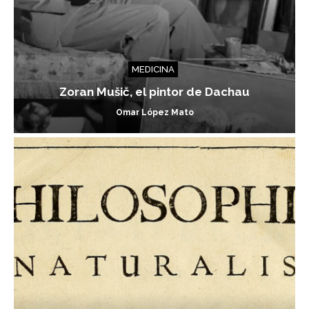
MEDICINA
Zoran Mušič, el pintor de Dachau
Omar López Mato