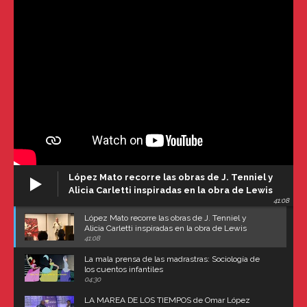
López Mato recorre las obras de J. Tenniel y
Alicia Carletti inspiradas en la obra de Lewis
41:08
Carroll
López Mato recorre las obras de J. Tenniel y
Alicia Carletti inspiradas en la obra de Lewis
Carroll
41:08
La mala prensa de las madrastras: Sociología de
los cuentos infantiles
04:30
LA MAREA DE LOS TIEMPOS de Omar López