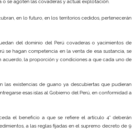
a o se agoten las covaderas y actual explotación.
ran, en lo futuro, en los territorios cedidos, pertenecerán
e quedan del dominio del Perú covaderas o yacimientos de
erú se hagan competencia en la venta de esa sustancia, se
 acuerdo, la proporción y condiciones a que cada uno de
 en las existencias de guano ya descubiertas que pudieran
ntregarse esas islas al Gobierno del Perú, en conformidad a
da el beneficio a que se refiere el artículo 4° deberán
edimientos, a las reglas fijadas en el supremo decreto de 9