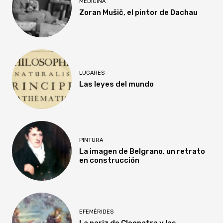
MEDICINA
Zoran Mušič, el pintor de Dachau
LUGARES
Las leyes del mundo
PINTURA
La imagen de Belgrano, un retrato
en construcción
EFEMÉRIDES
La nariz de Cleopatra y las