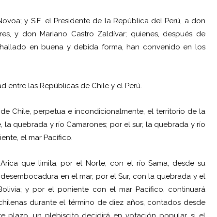
Novoa; y S.E. el Presidente de la República del Perú, a don
ores, y don Mariano Castro Zaldívar; quienes, después de
hallado en buena y debida forma, han convenido en los
d entre las Repúblicas de Chile y el Perú.
e Chile, perpetua e incondicionalmente, el territorio de la
e, la quebrada y río Camarones; por el sur, la quebrada y río
iente, el mar Pacífico.
 Arica que limita, por el Norte, con el río Sama, desde su
su desembocadura en el mar, por el Sur, con la quebrada y el
livia; y por el poniente con el mar Pacífico, continuará
 chilenas durante el término de diez años, contados desde
e plazo, un plebiscito decidirá en votación popular, si el