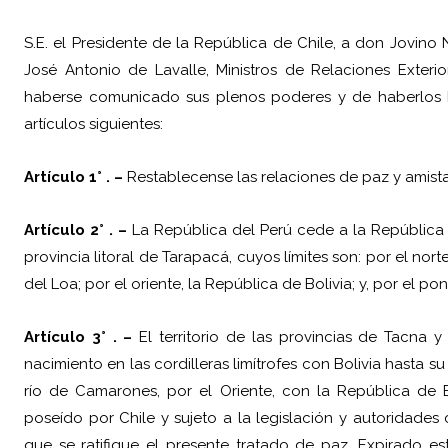
S.E. el Presidente de la República de Chile, a don Jovino 
José Antonio de Lavalle, Ministros de Relaciones Exteri
haberse comunicado sus plenos poderes y de haberlos 
artículos siguientes:
Artículo 1° . –
Restablecense las relaciones de paz y amista
Artículo 2° . –
La República del Perú cede a la República d
provincia litoral de Tarapacá, cuyos límites son: por el nort
del Loa; por el oriente, la República de Bolivia; y, por el pon
Artículo 3° . –
El territorio de las provincias de Tacna y
nacimiento en las cordilleras limítrofes con Bolivia hasta 
río de Camarones, por el Oriente, con la República de Bo
poseído por Chile y sujeto a la legislación y autoridades
que se ratifique el presente tratado de paz. Expirado est