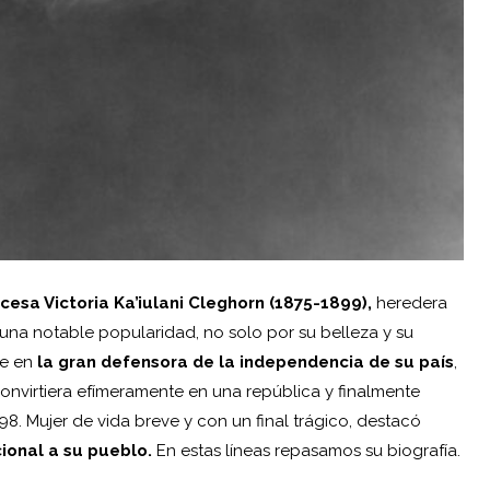
ncesa Victoria Ka’iulani Cleghorn (1875-1899),
heredera
e una notable popularidad, no solo por su belleza y su
se en
la gran defensora de la independencia de su país
,
onvirtiera efímeramente en una república y finalmente
. Mujer de vida breve y con un final trágico, destacó
ional a su pueblo.
En estas líneas repasamos su biografía.