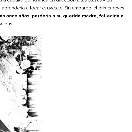
a caballo por la finca en dirección a las playas y las
o aprendería a tocar el ukelele. Sin embargo, el primer revés
as once años, perdería a su querida madre, fallecida a
cidas.