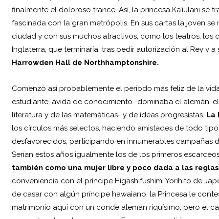
finalmente el doloroso trance. Así, la princesa Ka’iulani s
fascinada con la gran metrópolis. En sus cartas la joven se
ciudad y con sus muchos atractivos, como los teatros, los c
Inglaterra, que terminaría, tras pedir autorización al Rey y a
Harrowden Hall de Northhamptonshire.
Comenzó así probablemente el periodo más feliz de la vida
estudiante, ávida de conocimiento -dominaba el alemán, el
literatura y de las matemáticas- y de ideas progresistas.
La 
los círculos más selectos, haciendo amistades de todo tip
desfavorecidos, participando en innumerables campañas d
Serían estos años igualmente los de los primeros escarceo
también como una mujer libre y poco dada a las reglas
conveniencia con el príncipe Higashifushimi Yorihito de Jap
de casar con algún príncipe hawaiano, la Princesa le contes
matrimonio aquí con un conde alemán riquísimo, pero el ca