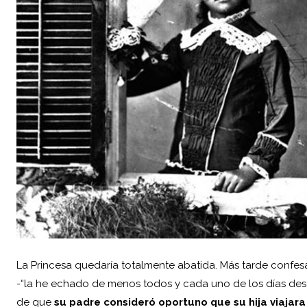
La Princesa quedaría totalmente abatida. Más tarde confes
-“la he echado de menos todos y cada uno de los días desd
de que
su padre consideró oportuno que su hija viajara