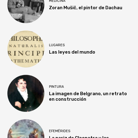
MEDICINA
Zoran Mušič, el pintor de Dachau
LUGARES
Las leyes del mundo
PINTURA
La imagen de Belgrano, un retrato
en construcción
EFEMÉRIDES
La nariz de Cleopatra y las