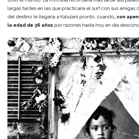
todo el mundo. La Princesa recordaría más tarde sus paseos 
largas tardes en las que practicaría el surf con sus amigas 
del destino le llegaría a Ka’iulani pronto, cuando
, con apen
la edad de 36 años
por razones hasta hoy en día descono