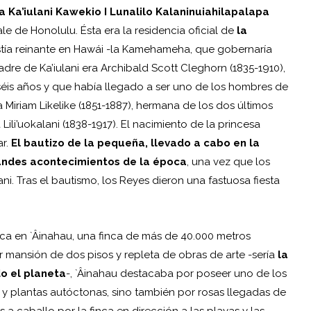
ia Ka’iulani Kawekio I Lunalilo Kalaninuiahilapalapa
e de Honolulu. Ésta era la residencia oficial de
la
tía reinante en Hawái -la
Kamehameha
, que gobernaría
padre de Ka’iulani era Archibald Scott Cleghorn (1835-1910),
is años y que había llegado a ser uno de los hombres de
 Miriam Likelike (1851-1887), hermana de los dos últimos
ili’uokalani (1838-1917). El nacimiento de la princesa
ar.
El bautizo de la pequeña, llevado a cabo en la
andes acontecimientos de la época
, una vez que los
ani. Tras el bautismo, los Reyes dieron una fastuosa fiesta
ílica en `Âinahau, una finca de más de 40.000 metros
 mansión de dos pisos y repleta de obras de arte -sería
la
do el planeta
-, `Âinahau destacaba por poseer uno de los
s y plantas autóctonas, sino también por rosas llegadas de