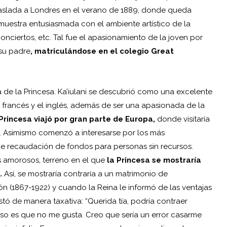
e traslada a Londres en el verano de 1889, donde queda
 muestra entusiasmada con el ambiente artístico de la
onciertos, etc. Tal fue el apasionamiento de la joven por
 su padre
, matriculándose en el colegio Great
 de la Princesa. Ka’iulani se descubrió como una excelente
 francés y el inglés, además de ser una apasionada de la
Princesa viajó por gran parte de Europa,
donde visitaría
o. Asimismo comenzó a interesarse por los más
e recaudación de fondos para personas sin recursos.
s amorosos, terreno en el que
la Princesa se mostraría
.
Así, se mostraría contraría a un matrimonio de
ón (1867-1922) y cuando la Reina le informó de las ventajas
tó de manera taxativa: “Querida tía, podría contraer
so es que no me gusta. Creo que sería un error casarme