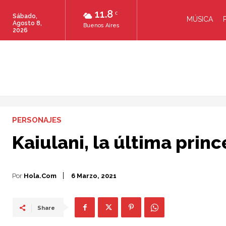
11.8
C
Sábado,
MÚSICA
Agosto 8,
Buenos Aires
2026
PERSONAJES
Kaiulani, la última prin
Por
Hola.com
6 Marzo, 2021
Share