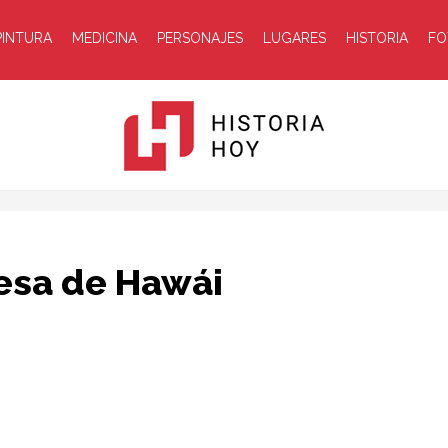
PINTURA
MEDICINA
PERSONAJES
LUGARES
HISTORIA
FO
Historia
cesa de Hawái
Hoy