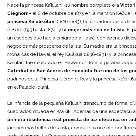
Nace la princesa Ka’iulani -su nombre completo era
Victor
Cleghorn
– el 6 de octubre de 1875 en la mansión Keōua Hal
princesa Keʻelikōlani
(1826-1883), la fundadora de la dinas
desde 1795 hasta 1874- y
la mujer más rica de la isla
. El 
un escocés que había emigrado a Hawái con apenas diecisé
negocios más prósperos de la isla. Su madre era la princesa
monarcas de Hawái, el rey Kalākua (1836-1891) y la princesa L
Ka’iulani fue celebrado en Hawái con total algarabía popul
Catedral de San Andrés de Honolulu fue uno de los gr
padrinos de la Princesa fueron el Rey y la princesa Ke’elik
ō
l
en el Palacio Iolani.
La infancia de la pequeña Ka’iulani transcurrió de forma id
cuadrados, situada en Waikiki. Además de una espectacular
primera residencia real provista de luz eléctrica en to
jardines más bellos de la isla, compuesto no solo por flore