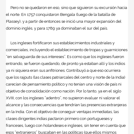
Pero no se quedaron en eso, sino que siguieron su excursión hacia
el norte. En 1757 conquistaron Bengala (luego de la batalla de
Plassey), y a partir de entonces se inició una mayor expansión del
dominio inglés, y para 1789 ya dominaban el sur del país.
Los ingleses fortificaron sus establecimientos industriales y
comerciales, incluyendo el establecimiento de tropas y guarniciones
“en salvaguarda de sus intereses”. Es como que los ingleses fueron
entrando, se fueron quedando, de pronto ya estaban allí y los indios
ya ni siquiera eran sus anfitriones. Contribuyó a que eso ocurriera
que los rajputs (las clases patriarcales del centro y norte de la India)
carecían de pensamiento político y no tenían una visión de país ni
objetivo de consolidación como nación. Por lo tanto, ya en el siglo
XVIII, con los ingleses “adentro”, no supieron evaluar ni valorar el
alcance y las consecuencias que tendrían las presencias extranjeras
en la India. Con el objetivo de conseguir ventajas inmediatas, las
clases dirigentes indias pactaron primero con portugueses y
franceses, luego con holandeses e ingleses, sin tener en cuenta que
esos “extranjeros” buscaban en las políticas (que ellos mismos