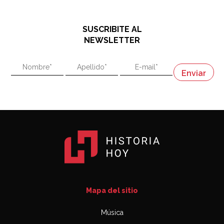
El historiador y editor argentino, Ricardo de Titto,
hablando de el Manco Paz (José María Paz)
48:03
SUSCRIBITE AL
"En política, la estupidez no es una desventaja"
NEWSLETTER
02:58
"En política, la estupidez no es una desventaja"
Napoleón
03:06
Mapa del sitio
Música