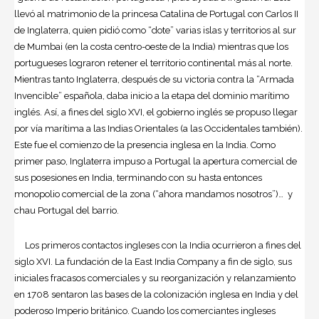
llevó al matrimonio de la princesa Catalina de Portugal con Carlos II
de Inglaterra, quien pidió como “dote” varias islas y territorios al sur
de Mumbai (en la costa centro-oeste de la India) mientras que los
portugueses lograron retener el territorio continental más al norte.
Mientras tanto Inglaterra, después de su victoria contra la “Armada
Invencible” española, daba inicio a la etapa del dominio marítimo
inglés. Así, a fines del siglo XVI, el gobierno inglés se propuso llegar
por vía marítima a las Indias Orientales (a las Occidentales también).
Este fue el comienzo de la presencia inglesa en la India. Como
primer paso, Inglaterra impuso a Portugal la apertura comercial de
sus posesiones en India, terminando con su hasta entonces
monopolio comercial de la zona (“ahora mandamos nosotros”)… y
chau Portugal del barrio.
Los primeros contactos ingleses con la India ocurrieron a fines del
siglo XVI. La fundación de la East India Company a fin de siglo, sus
iniciales fracasos comerciales y su reorganización y relanzamiento
en 1708 sentaron las bases de la colonización inglesa en India y del
poderoso Imperio británico. Cuando los comerciantes ingleses