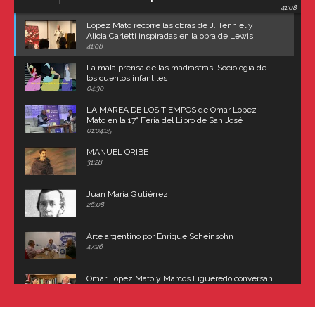
41:08
Carroll
López Mato recorre las obras de J. Tenniel y
Alicia Carletti inspiradas en la obra de Lewis
Carroll
41:08
La mala prensa de las madrastras: Sociología de
los cuentos infantiles
04:30
LA MAREA DE LOS TIEMPOS de Omar López
Mato en la 17° Feria del Libro de San José
(Uruguay)
01:04:25
MANUEL ORIBE
31:28
Juan María Gutiérrez
26:08
Arte argentino por Enrique Scheinsohn
47:26
Omar López Mato y Marcos Figueredo conversan
sobre: Revolución de Lavalle y fusilamiento de
Dorrego
16:42