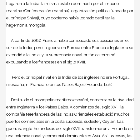
llegaron a la India, la misma estaba dominada por el Imperio
maratha (Confederación maratha), organización política fundada por
el príncipe Shivaji, cuyo gobierno había logrado debilitar la
hegemonía mongola.
A partir de 1680 Francia había consolidado sus posiciones en el
sur de la India, pero la guerra en Europa entre Francia e Inglaterra se
extendió a la India, y la supremacía naval británica terminó
expulsando a los franceses en el siglo XVIII.
Pero el principal rival en la India de los ingleses no era Portugal,
ni españa, ni Francia; eran los Países Bajos (Holanda, bah).
Destruido el monopolio marítimo español, comenzaba la rivalidad
entre Inglaterra y los Países Bajos. A comienzos del siglo XVII, la
compañía Neerlandesa de las Indias Orientales estableció muchos
puertos comerciales en la costa sudoeste, sudeste y Ceylán. Las
guerras anglo-holandesas del siglo XVII transformaron a Holanda en
una potencia naval y comercial dominante en Asia. Así las cosas, las