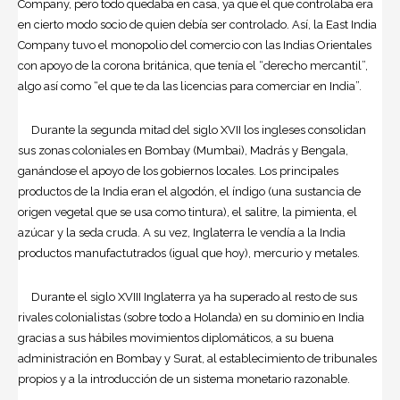
Company, pero todo quedaba en casa, ya que el que controlaba era
en cierto modo socio de quien debía ser controlado. Así, la East India
Company tuvo el monopolio del comercio con las Indias Orientales
con apoyo de la corona británica, que tenía el “derecho mercantil”,
algo así como “el que te da las licencias para comerciar en India”.
Durante la segunda mitad del siglo XVII los ingleses consolidan
sus zonas coloniales en Bombay (Mumbai), Madrás y Bengala,
ganándose el apoyo de los gobiernos locales. Los principales
productos de la India eran el algodón, el índigo (una sustancia de
origen vegetal que se usa como tintura), el salitre, la pimienta, el
azúcar y la seda cruda. A su vez, Inglaterra le vendía a la India
productos manufactutrados (igual que hoy), mercurio y metales.
Durante el siglo XVIII Inglaterra ya ha superado al resto de sus
rivales colonialistas (sobre todo a Holanda) en su dominio en India
gracias a sus hábiles movimientos diplomáticos, a su buena
administración en Bombay y Surat, al establecimiento de tribunales
propios y a la introducción de un sistema monetario razonable.