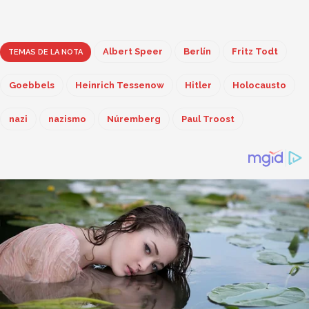
Albert Speer
Berlín
Fritz Todt
TEMAS DE LA NOTA
Goebbels
Heinrich Tessenow
Hitler
Holocausto
nazi
nazismo
Núremberg
Paul Troost