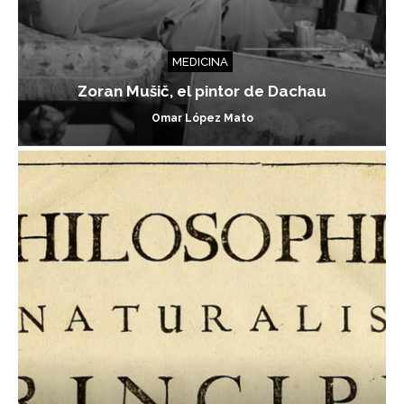
MEDICINA
Zoran Mušič, el pintor de Dachau
Omar López Mato