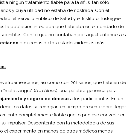
a ningún tratamiento fiable para la sífilis, tan sólo
rios y cuya utilidad no estaba demostrada. Con el
dad, el Servicio Público de Salud y el Instituto Tuskegee
ses la población infectada que habitaba en el condado de
disponibles. Con lo que no contaban por aquel entonces es
reciando
a decenas de los estadounidenses más
hos
es afroamericanos, así como con 201 sanos, que habrían de
n “mala sangre” (
bad blood
), una palabra genérica para
lojamiento y seguro de
deceso
a los participantes. En un
ecir, los datos se recogían en tiempo presente para llegar
ratamiento completamente fiable que lo pudiese convertir en
su impulsor. Descontento con la metodología de sus
do el experimento en manos de otros médicos menos