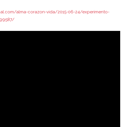
cial.com/alma-corazon-vida/2015-06-24/experimento-
899587/