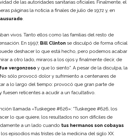
dad de las autoridades sanitarias oficiales. Finalmente, el
ras páginas la noticia a finales de julio de 1972 y, en
lausurado
.
an vivos. Tanto ellos como las familias del resto de
ensación. En 1997,
Bill Clinton
se disculpó de forma oficial
se puede deshacer lo que está hecho, pero podemos acabar
irar a otro lado, miraros a los ojos y finalmente decir, de
 fue vergonzoso
y que lo siento”. A pesar de la disculpa, la
No sólo provocó dolor y sufrimiento a centenares de
ar a lo largo del tiempo: provocó que gran parte de
fuesen reticentes a acudir a un facultativo.
ción llamada «Tuskegee #626»: “Tuskegee #626, los
er lo que quiere, los resultados no son difíciles de
ápidamente a un lado cuando
tus hermanos son cobayas
os episodios más tristes de la medicina del siglo XX.