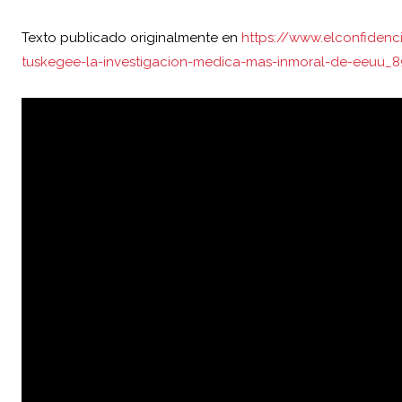
Texto publicado originalmente en
https://www.elconfiden
tuskegee-la-investigacion-medica-mas-inmoral-de-eeuu_