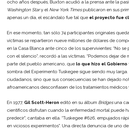
ocho años después, Buxton acudió a la prensa ante la pasivi
Washington Star
y el
New York Times
publicaron en sus prime
apenas un día, el escándalo fue tal que
el proyecto
fue c
En ese momento, tan sólo 74 participantes originales quedab
víctimas se repartieron nueve millones de dólares de comp
en la Casa Blanca ante cinco de los supervivientes: “No 
con el silencio”, recordó a las víctimas. “Podemos dejar de m
parte del pueblo americano, que
lo que hizo el Gobierno
sombra del Experimento Tuskegee sigue siendo muy larga. 
ciudadanos, sino que sus consecuencias se han dejado not
afroamericanos desconfiasen de los tratamientos médicos y 
En 1977,
Gil Scott-Heron
editó en su álbum
Bridges
una can
científicos disfrutan cuando la enfermedad mortal puede hac
predecir”, cantaba en ella. “Tuskegee #626, empujados r
en viciosos experimentos”. Una directa denuncia de uno de l