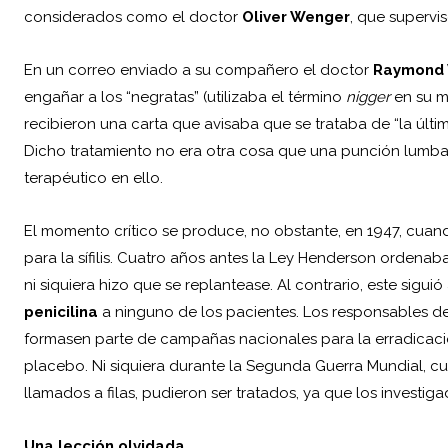
considerados como el doctor
Oliver Wenger
, que supervi
En un correo enviado a su compañero el doctor
Raymond 
engañar a los “negratas” (utilizaba el término
nigger
en su mi
recibieron una carta que avisaba que se trataba de “la últi
Dicho tratamiento no era otra cosa que una punción lumba
terapéutico en ello.
El momento crítico se produce, no obstante, en 1947, cuan
para la sífilis. Cuatro años antes la Ley Henderson ordenab
ni siquiera hizo que se replantease. Al contrario, este sigu
penicilina
a ninguno de los pacientes. Los responsables de 
formasen parte de campañas nacionales para la erradicac
placebo. Ni siquiera durante la Segunda Guerra Mundial, cu
llamados a filas, pudieron ser tratados, ya que los invest
Una lección olvidada