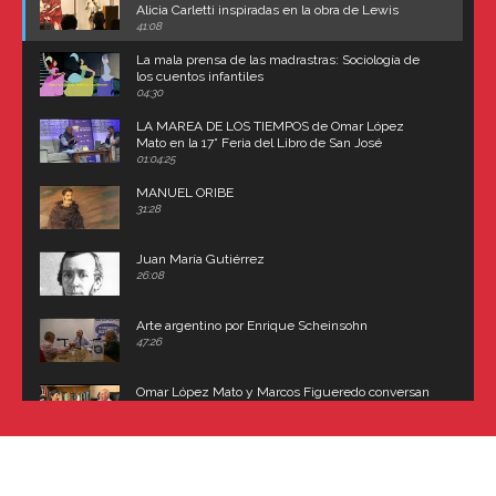
Alicia Carletti inspiradas en la obra de Lewis
Carroll
41:08
La mala prensa de las madrastras: Sociología de
los cuentos infantiles
04:30
LA MAREA DE LOS TIEMPOS de Omar López
Mato en la 17° Feria del Libro de San José
(Uruguay)
01:04:25
MANUEL ORIBE
31:28
Juan María Gutiérrez
26:08
Arte argentino por Enrique Scheinsohn
47:26
Omar López Mato y Marcos Figueredo conversan
sobre: Revolución de Lavalle y fusilamiento de
Dorrego
16:42
El historiador y editor argentino, Ricardo de Titto,
hablando de el Manco Paz (José María Paz)
48:03