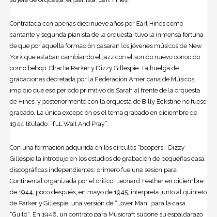
Contratada con apenas diecinueve años por Earl Hines como
cantante y segunda pianista de la orquesta, tuvo la inmensa fortuna
de que por aquella formación pasaran los jóvenes músicos de New
York que estaban cambiando el jazz con el sonido nuevo conocido
como
bebop
: Charlie Parker y
Dizzy Gillespie
. La huelga de
grabaciones decretada por la Federación Americana de Músicos,
impidió que ese periodo primitivo de Sarah al frente de la orquesta
de Hines, y posteriormente con la orquesta de Billy Eckstine no fuese
grabado. La única excepción es el tema grabado en diciembre de
1944 titulado: “I’LL Wait And Pray”.
Con una formación adquirida en los círculos “boopers”, Dizzy
Gillespie la introdujo en los estudios de grabación de pequeñas casa
discográficas independientes: primero fue una sesion para
Continental organizada por el critico, Leonard Feather en diciembre
de 1944, poco después, en mayo de 1945, interpreta junto al quinteto
de Parker y Gillespie, una versión de “Lover Man” para la casa
“Guild”. En 1946, un contrato para Musicraft supone su espaldarazo