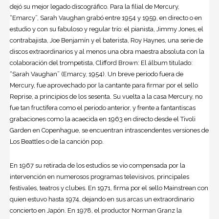
dejó su mejor legado discográfico. Para la filial de Mercury,
“Emarcy”, Sarah Vaughan grabó entre 1954 y 1959, en directo o en
estudio y con su fabuloso y regular trío: el pianista, Jimmy Jones, el
contrabajista, Joe Benjamín y el baterista, Roy Haynes, una serie de
discos
extraordinarios y al menos una obra maestra absoluta con la
colaboración del trompetista, Clifford Brown: El álbum titulado:
“Sarah Vaughan” (Emarcy, 1954). Un breve periodo fuera de
Mercury, fue aprovechado por la cantante para firmar por el sello
Reprise, a principios de los sesenta. Su vuelta a la casa Mercury, no
fue tan fructífera como el periodo anterior, y frente a fantantiscas
grabaciones como la acaecida en 1963 en directo desde el Tivoli
Garden en Copenhague, se encuentran intrascendentes versiones de
Los Beattles o de la canción pop.
En 1967 su retirada de los estudios se vio compensada por la
intervención en numerosos programas televisivos, principales
festivales, teatros y clubes. En 1971, firma por el sello Mainstrean con
quien estuvo hasta 1974, dejando en sus arcas un extraordinario
concierto en Japón. En 1978, el productor Norman Granz la