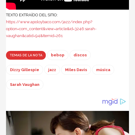
TEXTO EXTRAÍDO DEL SITIO:
https://www.apoloybaco.com/jazz/index.php?
option=com_content&view=article&id=3246:sarah-
vaughan&catid=94&Itemid=261
bebop
discos
TEMAS DE LA NOTA
Dizzy Gillespie
jazz
Miles Davis
música
Sarah Vaughan