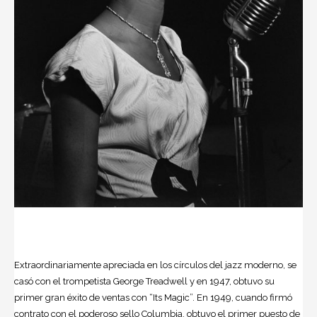
Extraordinariamente apreciada en los círculos del jazz moderno, se
casó con el trompetista George Treadwell y en 1947, obtuvo su
primer gran éxito de ventas con “Its Magic”. En 1949, cuando firmó
contrato con el poderoso sello Columbia, obtuvo el primer puesto de