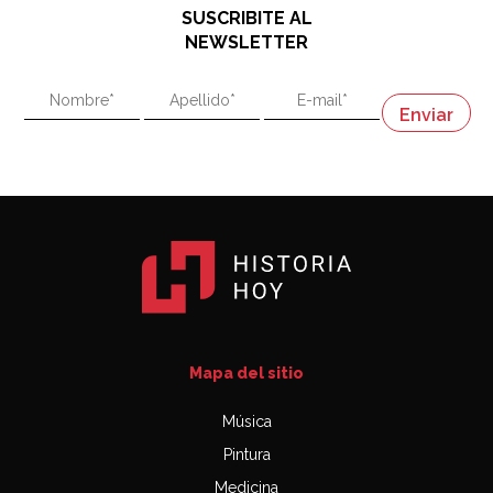
SUSCRIBITE AL
"En política, la estupidez no es una desventaja"
NEWSLETTER
02:58
"En política, la estupidez no es una desventaja"
Napoleón
03:06
Mapa del sitio
Música
Pintura
Medicina