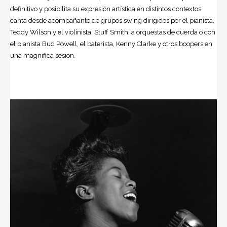
definitivo y posibilita su expresión artística en distintos contextos:
canta desde acompañante de grupos swing dirigidos por el pianista,
Teddy Wilson y el violinista, Stuff Smith, a orquestas de cuerda o con
el pianista Bud Powell, el baterista, Kenny Clarke y otros boopers en
una magnifica sesion.