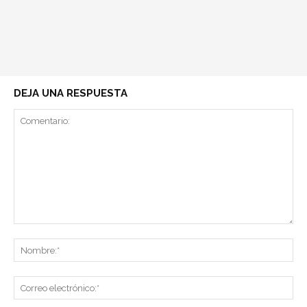
DEJA UNA RESPUESTA
Comentario:
No
Co
ele