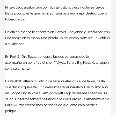
Ni se quedó a saber qué opinaba la justicia, y esa noche se fue de
Dallas, consciente que morir por una bala era mejor destino que la
tuberculosis.
De allí en más se lo encontró en Denver, Cheyenne y Deadwood con
una baraja en la mano, una pistola Colt al cinto y siempre un Whisky
a su alcance.
En Fort Griffin, Texas, conoció a las dos personas que lo
acompañaron por años, el sheriff Wyatt Earp y Big Nose Kate, quien
sería su amante.
Hasta 1878 alternó su oficio de sacamuelas con el de tahúr, hasta
que decidió que este último era más remunerativo. Ese mismo año
en Dodge City salvó a su amigo Wyatt Earp de ser asesinado en un
salón. De forma temeraria intimó a los vaqueros que amenazaban a
Earp. Quizás estaba más borracho de la cuenta para medir el
peligro.