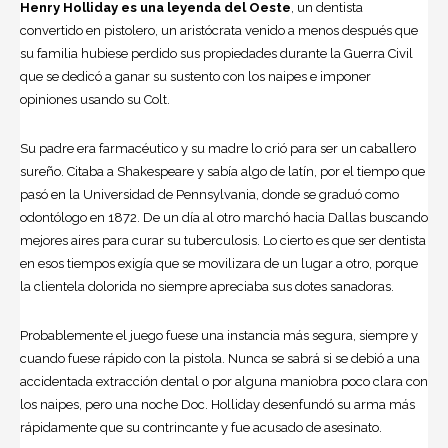
Henry Holliday es una leyenda del Oeste
, un dentista
convertido en pistolero, un aristócrata venido a menos después que
su familia hubiese perdido sus propiedades durante la Guerra Civil
que se dedicó a ganar su sustento con los naipes e imponer
opiniones usando su Colt.
Su padre era farmacéutico y su madre lo crió para ser un caballero
sureño. Citaba a Shakespeare y sabía algo de latín, por el tiempo que
pasó en la Universidad de Pennsylvania, donde se graduó como
odontólogo en 1872. De un día al otro marchó hacia Dallas buscando
mejores aires para curar su tuberculosis. Lo cierto es que ser dentista
en esos tiempos exigía que se movilizara de un lugar a otro, porque
la clientela dolorida no siempre apreciaba sus dotes sanadoras.
Probablemente el juego fuese una instancia más segura, siempre y
cuando fuese rápido con la pistola. Nunca se sabrá si se debió a una
accidentada extracción dental o por alguna maniobra poco clara con
los naipes, pero una noche Doc. Holliday desenfundó su arma más
rápidamente que su contrincante y fue acusado de asesinato.