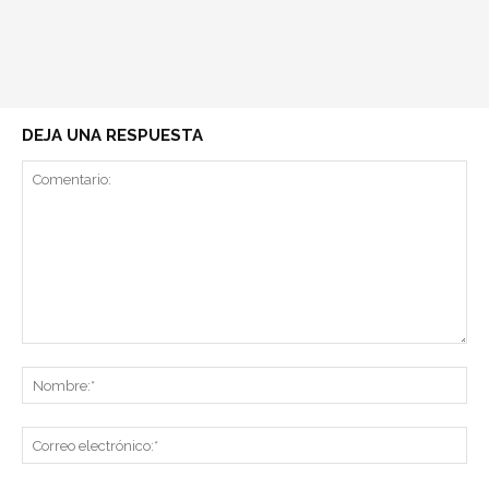
DEJA UNA RESPUESTA
Comentario:
No
Co
ele