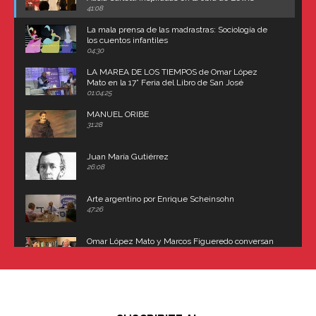
Carroll
41:08
La mala prensa de las madrastras: Sociología de
los cuentos infantiles
04:30
LA MAREA DE LOS TIEMPOS de Omar López
Mato en la 17° Feria del Libro de San José
(Uruguay)
01:04:25
MANUEL ORIBE
31:28
Juan María Gutiérrez
26:08
Arte argentino por Enrique Scheinsohn
47:26
Omar López Mato y Marcos Figueredo conversan
sobre: Revolución de Lavalle y fusilamiento de
Dorrego
16:42
El historiador y editor argentino, Ricardo de Titto,
hablando de el Manco Paz (José María Paz)
48:03