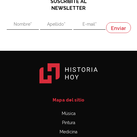
SUSCRIBITE AL
"En política, la estupidez no es una desventaja"
NEWSLETTER
02:58
"En política, la estupidez no es una desventaja"
Napoleón
03:06
Mapa del sitio
Música
Pintura
Medicina