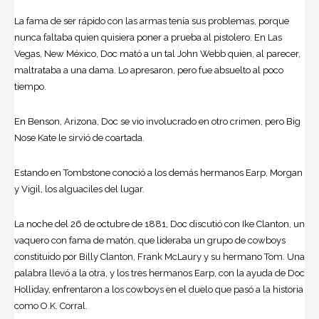
La fama de ser rápido con las armas tenía sus problemas, porque
nunca faltaba quien quisiera poner a prueba al pistolero. En Las
Vegas, New México, Doc mató a un tal John Webb quien, al parecer,
maltrataba a una dama. Lo apresaron, pero fue absuelto al poco
tiempo.
En Benson, Arizona, Doc se vio involucrado en otro crimen, pero Big
Nose Kate le sirvió de coartada.
Estando en Tombstone conoció a los demás hermanos Earp, Morgan
y Vigil, los alguaciles del lugar.
La noche del 26 de octubre de 1881, Doc discutió con Ike Clanton, un
vaquero con fama de matón, que lideraba un grupo de cowboys
constituido por Billy Clanton, Frank McLaury y su hermano Tom. Una
palabra llevó a la otra, y los tres hermanos Earp, con la ayuda de Doc
Holliday, enfrentaron a los cowboys en el duelo que pasó a la historia
como O.K. Corral.