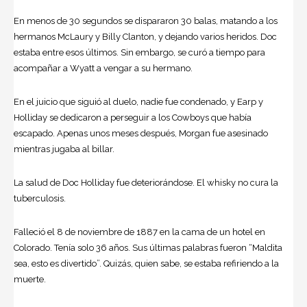
En menos de 30 segundos se dispararon 30 balas, matando a los
hermanos McLaury y Billy Clanton, y dejando varios heridos. Doc
estaba entre esos últimos. Sin embargo, se curó a tiempo para
acompañar a Wyatt a vengar a su hermano.
En el juicio que siguió al duelo, nadie fue condenado, y Earp y
Holliday se dedicaron a perseguir a los Cowboys que había
escapado. Apenas unos meses después, Morgan fue asesinado
mientras jugaba al billar.
La salud de Doc Holliday fue deteriorándose. El whisky no cura la
tuberculosis.
Falleció el 8 de noviembre de 1887 en la cama de un hotel en
Colorado. Tenía solo 36 años. Sus últimas palabras fueron “Maldita
sea, esto es divertido”. Quizás, quien sabe, se estaba refiriendo a la
muerte.