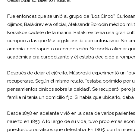
desarrollar su talento musical.
Fue entonces que se unió al grupo de “Los Cinco”. Curiosam
dijimos, Balákirev era oficial, Aleksandr Borodín médico milit
Kórsakov cadete de la marina. Balákirev tenía una gran cult
europeo a las que Músorgski asistía con entusiasmo. Sin 
armonía, contrapunto ni composición. Se podría afirmar q
académica era europeizante y él estaba decidido a romper c
Después de dejar el ejército, Músorgski experimentó un “que
recuperarse. Según él mismo relató, “estaba oprimido por 
pensamientos cínicos sobre la deidad”. Se recuperó, pero j
familia ni tenía un domicilio fijo. Si había que ubicarlo, dab
Desde 1858 en adelante vivió en la casa de varios pariente
muerto en 1853. A lo largo de su vida, tuvo problemas econ
puestos burocráticos que detestaba. En 1865, con la muerte