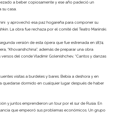
mpezado a beber copiosamente y ese año padeció un
a su casa.
oschini y aprovechó esa paz hogareña para componer su
in. La obra fue rechaza por el comité del Teatro Mariinski.
 segunda versión de esta ópera que fue estrenada en 1874.
ópera, “Khovanshchina”, además de preparar una obra
s versos del conde Vladímir Goleníshchev, “Cantos y danzas
entes visitas a burdeles y bares. Bebía a deshora y en
lía quedarse dormido en cualquier lugar después de haber
ión y juntos emprendieron un tour por el sur de Rusia. En
unstancia que empeoró sus problemas económicos. Un grupo