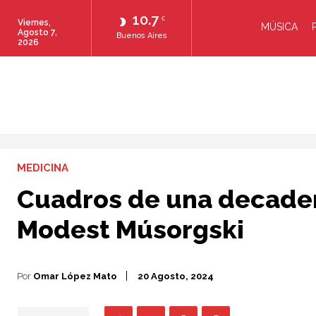
10.7
C
Viernes,
MÚSICA
Agosto 7,
Buenos Aires
2026
MEDICINA
Cuadros de una decaden
Modest Músorgski
Por
Omar López Mato
20 Agosto, 2024