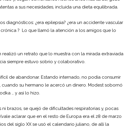
entas a sus necesidades, incluida una dieta equilibrada.
s diagnósticos: ¿era epilepsia? ¿era un accidente vascular
a crónica ? Lo que llamó la atención a los amigos que lo
en realizó un retrato que lo muestra con la mirada extraviada
ncia siempre estuvo sobrio y colaborativo.
fícil de abandonar. Estando internado, no podía consumir
1, cuando su hermano le acercó un dinero. Modest sobornó
dka … y así lo hizo.
 brazos, se quejó de dificultades respiratorias y, pocas
(vale aclarar que en el resto de Europa era el 28 de marzo
 del siglo XX se usó el calendario juliano, de allí la