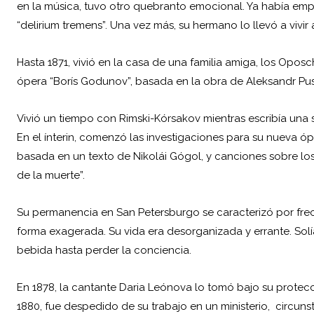
en la música, tuvo otro quebranto emocional. Ya había e
“delirium tremens”. Una vez más, su hermano lo llevó a vivir 
Hasta 1871, vivió en la casa de una familia amiga, los Op
ópera “Borís Godunov”, basada en la obra de Aleksandr Pushk
Vivió un tiempo con Rimski-Kórsakov mientras escribía una
En el ínterin, comenzó las investigaciones para su nueva 
basada en un texto de Nikolái Gógol, y canciones sobre lo
de la muerte”.
Su permanencia en San Petersburgo se caracterizó por frecu
forma exagerada. Su vida era desorganizada y errante. So
bebida hasta perder la conciencia.
En 1878, la cantante Daria Leónova lo tomó bajo su protecc
1880, fue despedido de su trabajo en un ministerio, circ