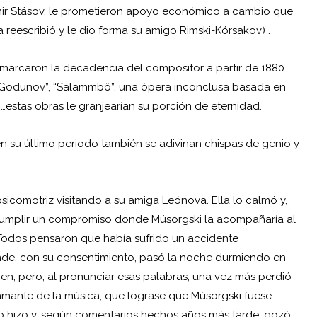
dímir Stásov, le prometieron apoyo económico a cambio que
reescribió y le dio forma su amigo Rimski-Kórsakov) .
marcaron la decadencia del compositor a partir de 1880.
s Godunov”, “Salammbô”, una ópera inconclusa basada en
…estas obras le granjearían su porción de eternidad.
n su último periodo también se adivinan chispas de genio y
sicomotriz visitando a su amiga Leónova. Ella lo calmó y,
cumplir un compromiso donde Músorgski la acompañaría al
Todos pensaron que había sufrido un accidente
nde, con su consentimiento, pasó la noche durmiendo en
bien, pero, al pronunciar esas palabras, una vez más perdió
 amante de la música, que lograse que Músorgski fuese
 lo hizo y, según comentarios hechos años más tarde, gozó