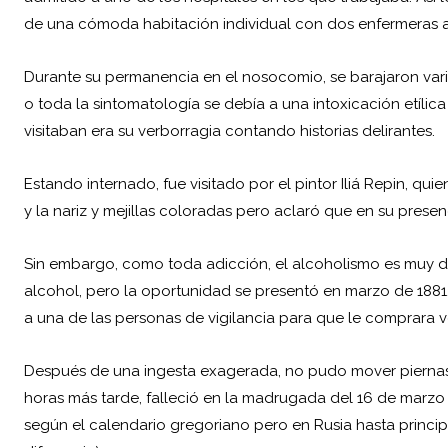
de una cómoda habitación individual con dos enfermeras at
Durante su permanencia en el nosocomio, se barajaron vario
o toda la sintomatología se debía a una intoxicación etílic
visitaban era su verborragia contando historias delirantes.
Estando internado, fue visitado por el pintor Iliá Repin, qui
y la nariz y mejillas coloradas pero aclaró que en su prese
Sin embargo, como toda adicción, el alcoholismo es muy di
alcohol, pero la oportunidad se presentó en marzo de 188
a una de las personas de vigilancia para que le comprara vo
Después de una ingesta exagerada, no pudo mover piernas ni
horas más tarde, falleció en la madrugada del 16 de marzo 
según el calendario gregoriano pero en Rusia hasta principios