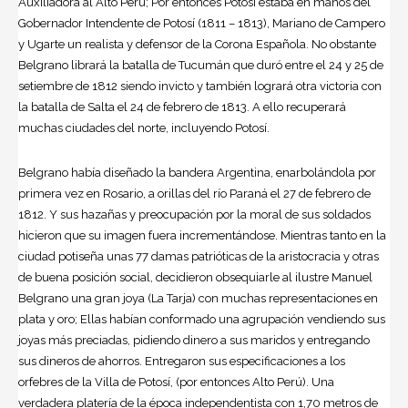
Auxiliadora al Alto Perú; Por entonces Potosí estaba en manos del
Gobernador Intendente de Potosí (1811 – 1813), Mariano de Campero
y Ugarte un realista y defensor de la Corona Española. No obstante
Belgrano librará la batalla de Tucumán que duró entre el 24 y 25 de
setiembre de 1812 siendo invicto y también logrará otra victoria con
la batalla de Salta el 24 de febrero de 1813. A ello recuperará
muchas ciudades del norte, incluyendo Potosí.
Belgrano había diseñado la bandera Argentina, enarbolándola por
primera vez en Rosario, a orillas del río Paraná el 27 de febrero de
1812. Y sus hazañas y preocupación por la moral de sus soldados
hicieron que su imagen fuera incrementándose. Mientras tanto en la
ciudad potiseña unas 77 damas patrióticas de la aristocracia y otras
de buena posición social, decidieron obsequiarle al ilustre Manuel
Belgrano una gran joya (La Tarja) con muchas representaciones en
plata y oro; Ellas habían conformado una agrupación vendiendo sus
joyas más preciadas, pidiendo dinero a sus maridos y entregando
sus dineros de ahorros. Entregaron sus especificaciones a los
orfebres de la Villa de Potosí, (por entonces Alto Perú). Una
verdadera platería de la época independentista con 1,70 metros de