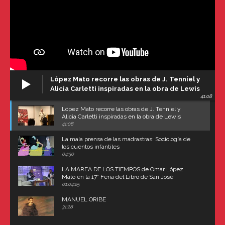
López Mato recorre las obras de J. Tenniel y
Alicia Carletti inspiradas en la obra de Lewis
41:08
Carroll
López Mato recorre las obras de J. Tenniel y
Alicia Carletti inspiradas en la obra de Lewis
Carroll
41:08
La mala prensa de las madrastras: Sociología de
los cuentos infantiles
04:30
LA MAREA DE LOS TIEMPOS de Omar López
Mato en la 17° Feria del Libro de San José
(Uruguay)
01:04:25
MANUEL ORIBE
31:28