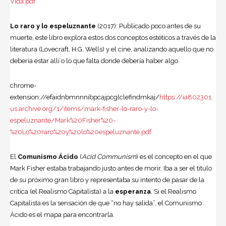
Vida.pdf
Lo raro y lo espeluznante
(2017): Publicado poco antes de su
muerte, este libro explora estos dos conceptos estéticos a través de la
literatura (Lovecraft, H.G. Wells) y el cine, analizando aquello que no
debería estar allí o lo que falta donde debería haber algo.
chrome-
extension://efaidnbmnnnibpcajpcglclefindmkaj/
https://ia802301.
us.archive.org/1/items/mark-fisher-lo-raro-y-lo-
espeluznante/Mark%20Fisher%20-
%20Lo%20raro%20y%20lo%20espeluznante.pdf
El
Comunismo Ácido
(
Acid Communism
) es el concepto en el que
Mark Fisher estaba trabajando justo antes de morir. Iba a ser el título
de su próximo gran libro y representaba su intento de pasar de la
crítica (el Realismo Capitalista) a la
esperanza
. Si el Realismo
Capitalista es la sensación de que “no hay salida”, el Comunismo
Ácido es el mapa para encontrarla.