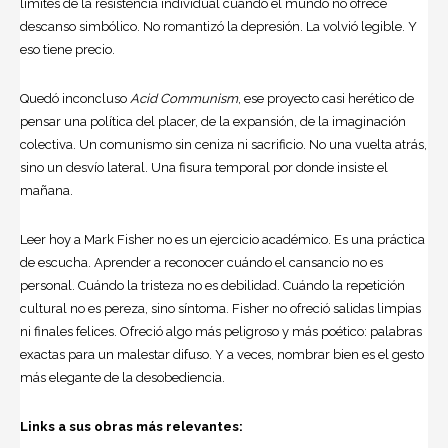
límites de la resistencia individual cuando el mundo no ofrece
descanso simbólico. No romantizó la depresión. La volvió legible. Y
eso tiene precio.
Quedó inconcluso
Acid Communism
, ese proyecto casi herético de
pensar una política del placer, de la expansión, de la imaginación
colectiva. Un comunismo sin ceniza ni sacrificio. No una vuelta atrás,
sino un desvío lateral. Una fisura temporal por donde insiste el
mañana.
Leer hoy a Mark Fisher no es un ejercicio académico. Es una práctica
de escucha. Aprender a reconocer cuándo el cansancio no es
personal. Cuándo la tristeza no es debilidad. Cuándo la repetición
cultural no es pereza, sino síntoma. Fisher no ofreció salidas limpias
ni finales felices. Ofreció algo más peligroso y más poético: palabras
exactas para un malestar difuso. Y a veces, nombrar bien es el gesto
más elegante de la desobediencia.
Links a sus obras más relevantes: