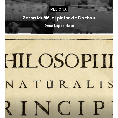
MEDICINA
Zoran Mušič, el pintor de Dachau
Omar López Mato