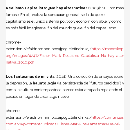
Realismo Capitalista: ¿No hay alternativa?
(2009): Su libro más
famoso. En él, analiza la sensación generalizada de que el
capitalismo es el único sistema político y económico viable, y cómo
es más fácil imaginar el fin del mundo que el fin del capitalismo.
chrome-
extension://efaidnbmnnnibpcajpcglclefindmkaj/
https://monoskop.
org/images/4/47/Fisher_Mark_Realismo_Capitalista_No_hay_alter
nativa_2016.pdf
Los fantasmas de mi vida
(2014): Una colección de ensayos sobre
la depresión, la
hauntología
(la persistencia de “futuros perdidos”) y
cómo la cultura contemporánea parece estar atrapada repitiendo el
pasado en lugar de crear algo nuevo.
chrome-
extension://efaidnbmnnnibpcajpcglclefindmkaj/
https://comunizar.
com.ar/wp-content/uploads/Fisher-Mark-Los-Fantasmas-De-Mi-