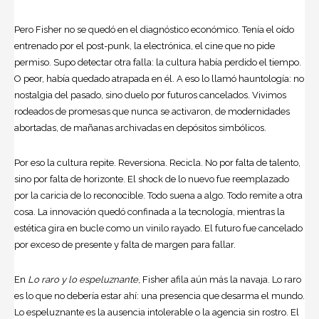
Pero Fisher no se quedó en el diagnóstico económico. Tenía el oído
entrenado por el post-punk, la electrónica, el cine que no pide
permiso. Supo detectar otra falla: la cultura había perdido el tiempo.
O peor, había quedado atrapada en él. A eso lo llamó hauntología: no
nostalgia del pasado, sino duelo por futuros cancelados. Vivimos
rodeados de promesas que nunca se activaron, de modernidades
abortadas, de mañanas archivadas en depósitos simbólicos.
Por eso la cultura repite. Reversiona. Recicla. No por falta de talento,
sino por falta de horizonte. El shock de lo nuevo fue reemplazado
por la caricia de lo reconocible. Todo suena a algo. Todo remite a otra
cosa. La innovación quedó confinada a la tecnología, mientras la
estética gira en bucle como un vinilo rayado. El futuro fue cancelado
por exceso de presente y falta de margen para fallar.
En
Lo raro y lo espeluznante
, Fisher afila aún más la navaja. Lo raro
es lo que no debería estar ahí: una presencia que desarma el mundo.
Lo espeluznante es la ausencia intolerable o la agencia sin rostro. El