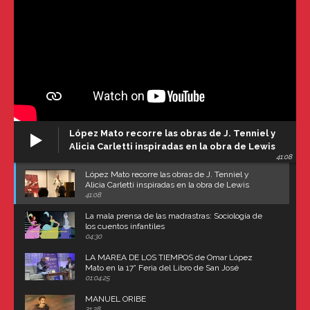
López Mato recorre las obras de J. Tenniel y
Alicia Carletti inspiradas en la obra de Lewis
41:08
Carroll
López Mato recorre las obras de J. Tenniel y
Alicia Carletti inspiradas en la obra de Lewis
Carroll
41:08
La mala prensa de las madrastras: Sociología de
los cuentos infantiles
04:30
LA MAREA DE LOS TIEMPOS de Omar López
Mato en la 17° Feria del Libro de San José
(Uruguay)
01:04:25
MANUEL ORIBE
31:28