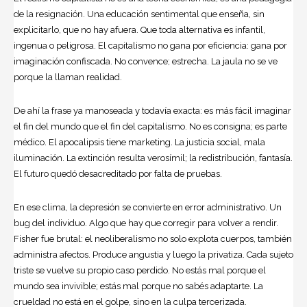
de la resignación. Una educación sentimental que enseña, sin
explicitarlo, que no hay afuera. Que toda alternativa es infantil,
ingenua o peligrosa. El capitalismo no gana por eficiencia: gana por
imaginación confiscada. No convence; estrecha. La jaula no se ve
porque la llaman realidad.
De ahí la frase ya manoseada y todavía exacta: es más fácil imaginar
el fin del mundo que el fin del capitalismo. No es consigna; es parte
médico. El apocalipsis tiene marketing. La justicia social, mala
iluminación. La extinción resulta verosímil; la redistribución, fantasía.
El futuro quedó desacreditado por falta de pruebas.
En ese clima, la depresión se convierte en error administrativo. Un
bug del individuo. Algo que hay que corregir para volver a rendir.
Fisher fue brutal: el neoliberalismo no solo explota cuerpos, también
administra afectos. Produce angustia y luego la privatiza. Cada sujeto
triste se vuelve su propio caso perdido. No estás mal porque el
mundo sea invivible; estás mal porque no sabés adaptarte. La
crueldad no está en el golpe, sino en la culpa tercerizada.