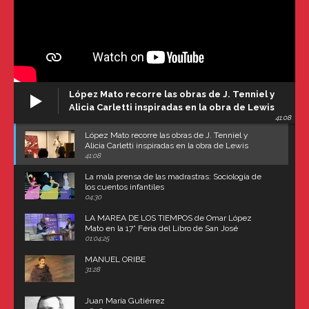
López Mato recorre las obras de J. Tenniel y
Alicia Carletti inspiradas en la obra de Lewis
41:08
Carroll
López Mato recorre las obras de J. Tenniel y
Alicia Carletti inspiradas en la obra de Lewis
Carroll
41:08
La mala prensa de las madrastras: Sociología de
los cuentos infantiles
04:30
LA MAREA DE LOS TIEMPOS de Omar López
Mato en la 17° Feria del Libro de San José
(Uruguay)
01:04:25
MANUEL ORIBE
31:28
Juan María Gutiérrez