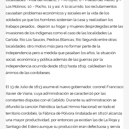
Los Molinos, 10 – Pocho, 11 y así. A lo ocurrido, los reclutamientos
causaban problemas económicos y sociales en la vida de los
soldados ya que los hombres sostenían la casa y realizaban los
trabajos pesados… dejaron su hogar y mujeres desprotegidas ante las
invasiones de los indígenas como el caso de las localidades La
Carlota, Rio Los Sauces, Piedras Blancas, Río Segundo entre otras
localidades, otro motivo más para no formar parte de la
independencia pero a medida que pasaban los años, la situación
social, económica y política además de las guerras por la
independencia ocurrida desde 1813 hasta 1819, caldeaban los
ánimos de las cordobeses.
El 13 de Julio de 1813 asume el nuevo gobernador, coronel Francisco
Xavier de Viana, cuya administración se caracterizó por las
constantes disputas con el Cabildo. Durante su administración se
difundió la canción Patriótica (actual Himno Nacional) en todo el
territorio cordobés, la Fábrica de Pólvora (instalada en 1810) alcanza
una mayor productividad, por entonces ya existían las de La Rioja y
Santiago del Estero aunque su producción eran defectuosa y servía