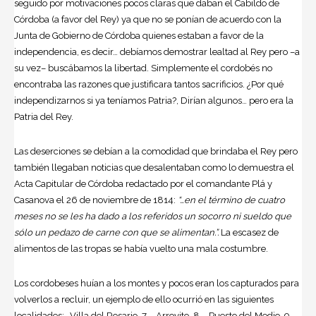
seguido por motivaciones pocos claras que daban el Cabildo de
Córdoba (a favor del Rey) ya que no se ponían de acuerdo con la
Junta de Gobierno de Córdoba quienes estaban a favor de la
independencia, es decir… debíamos demostrar lealtad al Rey pero –a
su vez– buscábamos la libertad. Simplemente el cordobés no
encontraba las razones que justificara tantos sacrificios. ¿Por qué
independizarnos si ya teníamos Patria?, Dirían algunos… pero era la
Patria del Rey.
Las deserciones se debían a la comodidad que brindaba el Rey pero
también llegaban noticias que desalentaban como lo demuestra el
Acta Capitular de Córdoba redactado por el comandante Plá y
Casanova el 26 de noviembre de 1814:
“…en el término de cuatro
meses no se les ha dado a los referidos un socorro ni sueldo que
sólo un pedazo de carne con que se alimentan.”.
La escasez de
alimentos de las tropas se había vuelto una mala costumbre.
Los cordobeses huían a los montes y pocos eran los capturados para
volverlos a recluir, un ejemplo de ello ocurrió en las siguientes
localidades: -Villa del Rosario, 7 – Arroyito, 8 – Puesto del Medio, 9 –