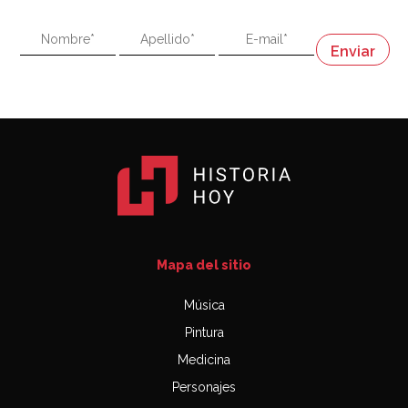
"En política, la estupidez no es una desventaja"
Napoleón
03:06
Mapa del sitio
Música
Pintura
Medicina
Personajes