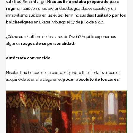
súbditos. Sin embargo,
Nicolás II no estaba preparado para
regir
un país con unas profundas desigualdades sociales y un
inmovilismo suicida en las élites. Terminó sus días
fusilado por los
bolcheviques
en Ekaterimburgo el 17 de julio de 1918.
¿Cómo era el último de los zares de Rusia? Aquí te exponemos
algunos
rasgos de su personalidad
:
Autócrata convencido
Nicolás II no heredó de su padre, Alejandro III, su fortaleza, pero sí
adquirió de él una fe ciega en el
poder absoluto de los zares
.