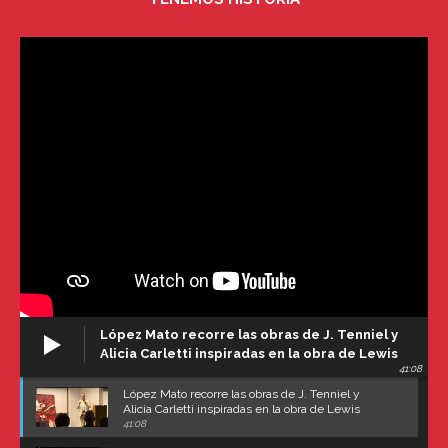
López Mato recorre las obras de J. Tenniel y
Alicia Carletti inspiradas en la obra de Lewis
41:08
Carroll
López Mato recorre las obras de J. Tenniel y
Alicia Carletti inspiradas en la obra de Lewis
Carroll
41:08