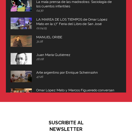
La mala prensa de las madrastras: Sociología de
los cuentos infantiles
04:30
LA MAREA DE LOS TIEMPOS de Omar López
Mato en la 17° Feria del Libro de San José
(Uruguay)
01:04:25
MANUEL ORIBE
31:28
Juan María Gutiérrez
26:08
Arte argentino por Enrique Scheinsohn
47:26
Omar López Mato y Marcos Figueredo conversan
sobre: Revolución de Lavalle y fusilamiento de
Dorrego
16:42
El historiador y editor argentino, Ricardo de Titto,
hablando de el Manco Paz (José María Paz)
48:03
SUSCRIBITE AL
"En política, la estupidez no es una desventaja"
NEWSLETTER
02:58