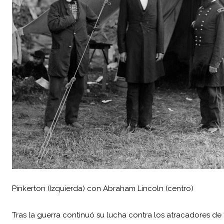
Pinkerton (Izquierda) con Abraham Lincoln (centro)
Tras la guerra continuó su lucha contra los atracadores de