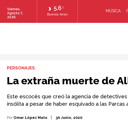
5.6
C
Viernes,
MÚSICA
Agosto 7,
Buenos Aires
2026
PERSONAJES
La extraña muerte de Al
Este escocés que creó la agencia de detectives 
insólita a pesar de haber esquivado a las Parcas a
Por
Omar López Mato
30 Junio, 2020