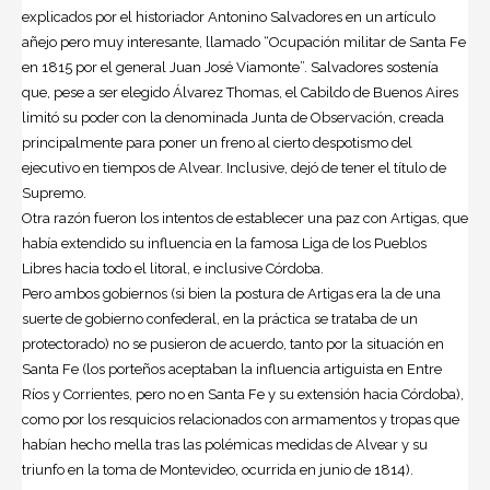
explicados por el historiador Antonino Salvadores en un artículo
añejo pero muy interesante, llamado “Ocupación militar de Santa Fe
en 1815 por el general Juan José Viamonte”. Salvadores sostenía
que, pese a ser elegido Álvarez Thomas, el Cabildo de Buenos Aires
limitó su poder con la denominada Junta de Observación, creada
principalmente para poner un freno al cierto despotismo del
ejecutivo en tiempos de Alvear. Inclusive, dejó de tener el título de
Supremo.
Otra razón fueron los intentos de establecer una paz con Artigas, que
había extendido su influencia en la famosa Liga de los Pueblos
Libres hacia todo el litoral, e inclusive Córdoba.
Pero ambos gobiernos (si bien la postura de Artigas era la de una
suerte de gobierno confederal, en la práctica se trataba de un
protectorado) no se pusieron de acuerdo, tanto por la situación en
Santa Fe (los porteños aceptaban la influencia artiguista en Entre
Ríos y Corrientes, pero no en Santa Fe y su extensión hacia Córdoba),
como por los resquicios relacionados con armamentos y tropas que
habían hecho mella tras las polémicas medidas de Alvear y su
triunfo en la toma de Montevideo, ocurrida en junio de 1814).