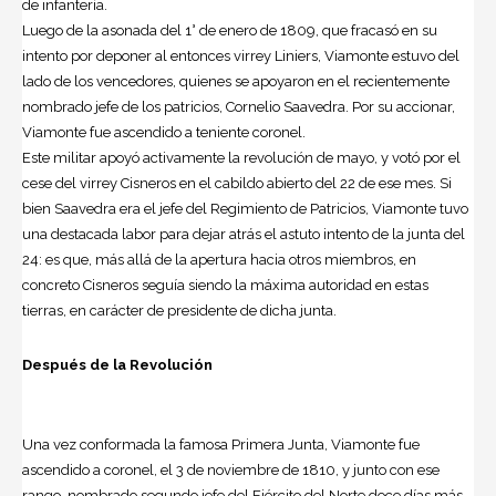
de infantería.
Luego de la asonada del 1° de enero de 1809, que fracasó en su
intento por deponer al entonces virrey Liniers, Viamonte estuvo del
lado de los vencedores, quienes se apoyaron en el recientemente
nombrado jefe de los patricios, Cornelio Saavedra. Por su accionar,
Viamonte fue ascendido a teniente coronel.
Este militar apoyó activamente la revolución de mayo, y votó por el
cese del virrey Cisneros en el cabildo abierto del 22 de ese mes. Si
bien Saavedra era el jefe del Regimiento de Patricios, Viamonte tuvo
una destacada labor para dejar atrás el astuto intento de la junta del
24: es que, más allá de la apertura hacia otros miembros, en
concreto Cisneros seguía siendo la máxima autoridad en estas
tierras, en carácter de presidente de dicha junta.
Después de la Revolución
Una vez conformada la famosa Primera Junta, Viamonte fue
ascendido a coronel, el 3 de noviembre de 1810, y junto con ese
rango, nombrado segundo jefe del Ejército del Norte doce días más