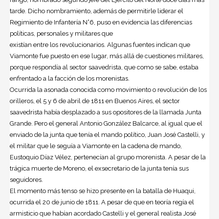
tarde. Dicho nombramiento, además de permitirle liderar el
Regimiento de Infantería N°6, puso en evidencia las diferencias
políticas, personales y militares que
existían entre los revolucionarios. Algunas fuentes indican que
Viamonte fue puesto en ese lugar, más allá de cuestiones militares,
porque respondía al sector saavedrista, que como se sabe, estaba
enfrentado a la facción de los morenistas.
Ocurrida la asonada conocida como movimiento o revolución de los
orilleros, el 5 y 6 de abril de 1811 en Buenos Aires, el sector
saavedrista había desplazado a sus opositores de la llamada Junta
Grande. Pero el general Antonio González Balcarce, al igual que el
enviado de la junta que tenía el mando político, Juan José Castelli, y
el militar que le seguía a Viamonte en la cadena de mando,
Eustoquio Díaz Vélez, pertenecían al grupo morenista. A pesar de la
trágica muerte de Moreno, el exsecretario de la junta tenía sus
seguidores.
El momento más tenso se hizo presente en la batalla de Huaqui,
ocurrida el 20 de junio de 1811. A pesar de que en teoría regía el
armisticio que habían acordado Castelli y el general realista José