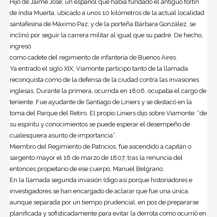
Hijo de Jaime José, un español que había fundado el antiguo fortín
de India Muerta, ubicado a unos 10 kilómetros de la actual localidad
santafesina de Máximo Paz; y de la porteña Bárbara González, se
inclinó por seguir la carrera militar al igual que su padre. De hecho,
ingresó
como cadete del regimiento de infantería de Buenos Aires.
Ya entrado el siglo XIX, Viamonte participó tanto de la llamada
reconquista como de la defensa de la ciudad contra las invasiones
inglesas. Durante la primera, ocurrida en 1806, ocupaba el cargo de
teniente. Fue ayudante de Santiago de Liniers y se destacó en la
toma del Parque del Retiro. El propio Liniers dijo sobre Viamonte: “de
su espíritu y conocimientos se puede esperar el desempeño de
cualesquiera asunto de importancia”.
Miembro del Regimiento de Patricios, fue ascendido a capitán o
sargento mayor el 16 de marzo de 1807, tras la renuncia del
entonces propietario de ese cuerpo, Manuel Belgrano.
En la llamada segunda invasión (digo así porque historiadores e
investigadores se han encargado de aclarar que fue una única,
aunque separada por un tiempo prudencial, en pos de prepararse
planificada y sofisticadamente para evitar la derrota como ocurrió en