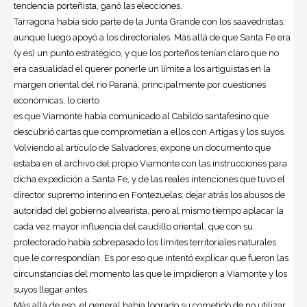
tendencia porteñista, ganó las elecciones.
Tarragona había sido parte de la Junta Grande con los saavedristas,
aunque luego apoyó a los directoriales. Más allá de que Santa Fe era
(y es) un punto estratégico, y que los porteños tenían claro que no
era casualidad el querer ponerle un límite a los artiguistas en la
margen oriental del río Paraná, principalmente por cuestiones
económicas, lo cierto
es que Viamonte había comunicado al Cabildo santafesino que
descubrió cartas que comprometían a ellos con Artigas y los suyos.
Volviendo al artículo de Salvadores, expone un documento que
estaba en el archivo del propio Viamonte con las instrucciones para
dicha expedición a Santa Fe, y de las reales intenciones que tuvo el
director supremo interino en Fontezuelas: dejar atrás los abusos de
autoridad del gobierno alvearista, pero al mismo tiempo aplacar la
cada vez mayor influencia del caudillo oriental, que con su
protectorado había sobrepasado los límites territoriales naturales
que le correspondían. Es por eso que intentó explicar que fueron las
circunstancias del momento las que le impidieron a Viamonte y los
suyos llegar antes.
Más allá de eso, el general había logrado su cometido de no utilizar