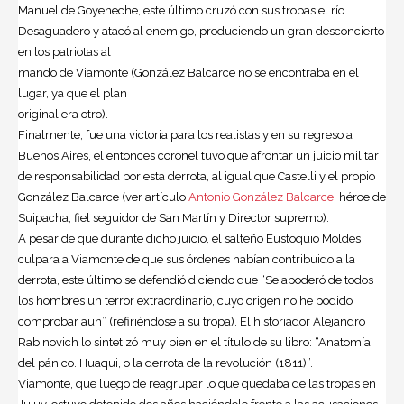
Manuel de Goyeneche, este último cruzó con sus tropas el río
Desaguadero y atacó al enemigo, produciendo un gran desconcierto
en los patriotas al
mando de Viamonte (González Balcarce no se encontraba en el
lugar, ya que el plan
original era otro).
Finalmente, fue una victoria para los realistas y en su regreso a
Buenos Aires, el entonces coronel tuvo que afrontar un juicio militar
de responsabilidad por esta derrota, al igual que Castelli y el propio
González Balcarce (ver artículo
Antonio González Balcarce
, héroe de
Suipacha, fiel seguidor de San Martín y Director supremo).
A pesar de que durante dicho juicio, el salteño Eustoquio Moldes
culpara a Viamonte de que sus órdenes habían contribuido a la
derrota, este último se defendió diciendo que “Se apoderó de todos
los hombres un terror extraordinario, cuyo origen no he podido
comprobar aun” (refiriéndose a su tropa). El historiador Alejandro
Rabinovich lo sintetizó muy bien en el título de su libro: “Anatomía
del pánico. Huaqui, o la derrota de la revolución (1811)”.
Viamonte, que luego de reagrupar lo que quedaba de las tropas en