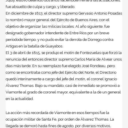
Jujuy, estuvo detenido dos años haciéndole frente a las acusaciones,
fue absuelto de culpa y cargo, y liberado.
En diciembre de 1813, el director supremo Gervasio Antonio Posadas
lo nombró mayor general del Ejército de Buenos Aires, con el
objetivo de organizar las milicias locales. Al año siguiente, fue
designado gobernador intendente de Entre Ríos por un breve
períodode tiempo, y no pudo evitar la derrota de Dorrego contra
Artigas en la batalla de Guayabos.
El 3 de abril de 1815, se produjo el motín de Fontezuelas que forzó la
renuncia del entonces director supremo Carlos María de Alvear unos
días más tarde. En su reemplazo fue elegido José Rondeau, pero
como se encontraba como jefe del Ejército del Norte, el Directorio
quedó interinamente a cargo del jefe del motín, el coronel Ignacio
Álvarez Thomas. Bajo su mandato, casi de inmediato se promovió a
Viamonte al grado de coronel mayor, equivalente a la de un general
en la actualidad.
La acción más recordada de Viamonte en esos tiempos fue la
ocupación militar de Santa Fe, por orden de Álvarez Thomas. La
llegada se demoró hasta fines de agosto, por diversos motivos,