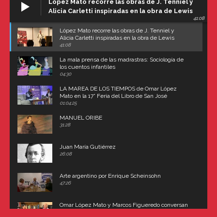
López Mato recorre las obras de J. Tenniel y
Alicia Carletti inspiradas en la obra de Lewis
41:08
Carroll
López Mato recorre las obras de J. Tenniel y
Alicia Carletti inspiradas en la obra de Lewis
Carroll
41:08
La mala prensa de las madrastras: Sociología de
los cuentos infantiles
04:30
LA MAREA DE LOS TIEMPOS de Omar López
Mato en la 17° Feria del Libro de San José
(Uruguay)
01:04:25
MANUEL ORIBE
31:28
Juan María Gutiérrez
26:08
Arte argentino por Enrique Scheinsohn
47:26
Omar López Mato y Marcos Figueredo conversan
sobre: Revolución de Lavalle y fusilamiento de