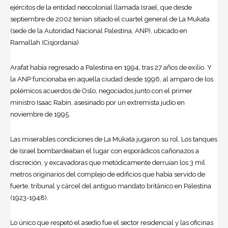
ejércitos de la entidad neocolonial llamada Israel, que desde
septiembre de 2002 tenían sitiado el cuartel general de La Mukata
(sede de la Autoridad Nacional Palestina, ANP), ubicado en
Ramallah (Cisjordania)
Arafat había regresado a Palestina en 1994, tras 27 años de exilio. Y
la ANP funcionaba en aquella ciudad desde 1996, al amparo de los
polémicos acuerdos de Oslo, negociados junto con el primer
ministro Isaac Rabin, asesinado por un extremista judío en
noviembre de 1995.
Las miserables condiciones de La Mukata jugaron su rol. Los tanques
de Israel bombardeaban el lugar con esporádicos cañonazos a
discreción, y excavadoras que metódicamente derruían los 3 mil
metros originarios del complejo de edificios que había servido de
fuerte, tribunal y cárcel del antiguo mandato británico en Palestina
(1923-1948).
Lo único que respetó el asedio fue el sector residencial y las oficinas