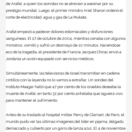
de Arafat, a quien los sionistas no se atrevían a asesinar por su
prestigio mundial. Luego, el primer ministro Ariel Sharon ordenó el
corte de electricidad, agua y gas de La Mukata.
Arafat empezó a padecer dolores estomacales y disfunciones
sanguíneas. El 27 de octubre de 2004, mientras cenaba con algunos
ministros, vomitó y sufrió un desmayo de 10 minutos. Haciéndose
eco de la tragedia, el presidente de Francia Jacques Chirac envió a
Jordania un avión equipado con servicios médicos.
Simultáneamente, las televisoras de Israel transmitían en cadena
cintillos con la leyenda no lo vamos a extrañar. Un sondeo del
Instituto Maagar halló que 47 por ciento de los israelíes deseaba la
muerte de Arafat, en tanto 32 por ciento anhelaba que siguiera vivo
para mantener el sufrimiento.
Antes de su traslado al hospital militar Percy de Clamart, de París, el
mundo pudo ver las últimas imágenes del líder en pijama, delgado,
demacrado y cubierto por un gorro de lanza azul. El 4 de noviembre