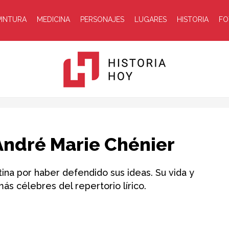
PINTURA
MEDICINA
PERSONAJES
LUGARES
HISTORIA
FO
Historia
 André Marie Chénier
tina por haber defendido sus ideas. Su vida y
ás célebres del repertorio lírico.
Hoy