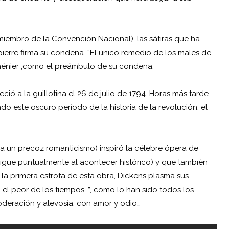
miembro de la Convención Nacional), las sátiras que ha
spierre firma su condena. “El único remedio de los males de
 Chénier ,como el preámbulo de su condena.
ió a la guillotina el 26 de julio de 1794. Horas más tarde
 este oscuro período de la historia de la revolución, el
ia un precoz romanticismo) inspiró la célebre ópera de
igue puntualmente al acontecer histórico) y que también
n la primera estrofa de esta obra, Dickens plasma sus
z, el peor de los tiempos…”, como lo han sido todos los
oderación y alevosía, con amor y odio…