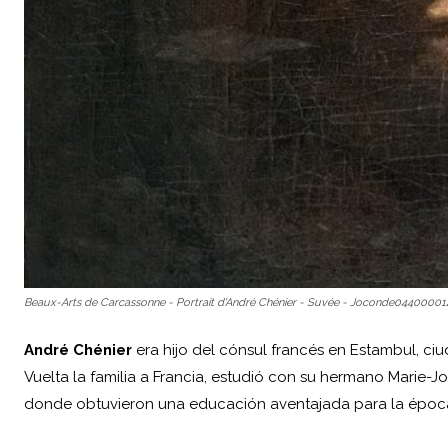
Beaux-Arts de Carcassonne - Portrait d'André Chénier - Suvée - Joconde0440000
André Chénier
era hijo del cónsul francés en Estambul, ci
Vuelta la familia a
Francia
, estudió con su hermano Marie-Jos
donde obtuvieron una educación aventajada para la époc