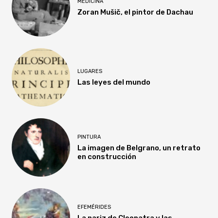
MEDICINA
Zoran Mušič, el pintor de Dachau
LUGARES
Las leyes del mundo
PINTURA
La imagen de Belgrano, un retrato
en construcción
EFEMÉRIDES
La nariz de Cleopatra y las