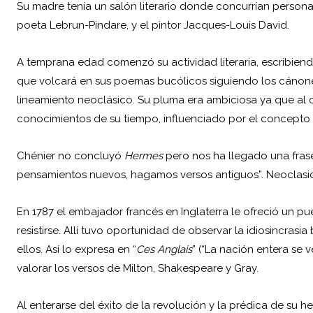
Su madre tenía un salón literario donde concurrían personas 
poeta Lebrun-Pindare, y el pintor Jacques-Louis David.
A temprana edad comenzó su actividad literaria, escribiendo
que volcará en sus poemas bucólicos siguiendo los cánones
lineamiento neoclásico. Su pluma era ambiciosa ya que al
conocimientos de su tiempo, influenciado por el concepto 
Chénier no concluyó
Hermes
pero nos ha llegado una frase 
pensamientos nuevos, hagamos versos antiguos”. Neoclasi
En 1787 el embajador francés en Inglaterra le ofreció un 
resistirse. Allí tuvo oportunidad de observar la idiosincras
ellos. Así lo expresa en “
Ces Anglais
” (“La nación entera se 
valorar los versos de Milton, Shakespeare y Gray.
Al enterarse del éxito de la revolución y la prédica de su 