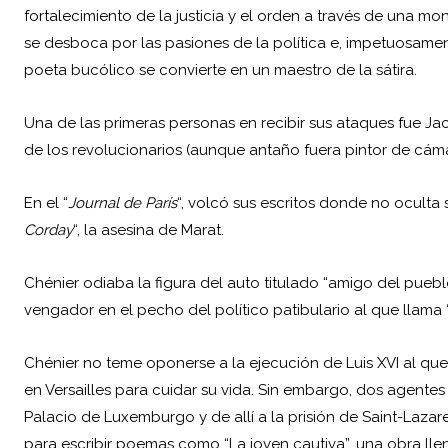
fortalecimiento de la justicia y el orden a través de una mon
se desboca por las pasiones de la política e, impetuosamen
poeta bucólico se convierte en un maestro de la sátira.
Una de las primeras personas en recibir sus ataques fue Ja
de los revolucionarios (aunque antaño fuera pintor de cámar
En el “
Journal de París
“, volcó sus escritos donde no oculta 
Corday
“, la asesina de Marat.
Chénier odiaba la figura del auto titulado “amigo del puebl
vengador en el pecho del político patibulario al que llama 
Chénier no teme oponerse a la ejecución de Luis XVI al que
en Versailles para cuidar su vida. Sin embargo, dos agente
Palacio de Luxemburgo y de allí a la prisión de Saint-Laza
para escribir poemas como “La joven cautiva”, una obra ll