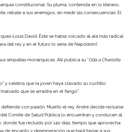
arquía constitucional. Su pluma, contenida en lo literario,
te, rebate a sus enemigos, sin medir las consecuencias. El
cques-Louis David. Éste se había volcado al ala más radical
a del rey y en el futuro lo sería de Napoleón).
sus simpatías monárquicas. Allí publica su “
Od
a a Charlotte
o” y celebra que la joven haya clavado su cuchillo
“malvado que se arrastra en el fango”.
 defiende con pasión. Muerto el rey, André decide recluirse
s del Comité de Salud Pública lo encuentran y conducen al
re, donde fue recluido por 140 días, tiempo que aprovecha
ena de encanto y desesperación que hará llegar a sus