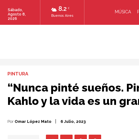
8.2
C
Sábado,
MÚSICA
Agosto 8,
Buenos Aires
2026
PINTURA
“Nunca pinté sueños. Pin
Kahlo y la vida es un gr
Por
Omar López Mato
6 Julio, 2023