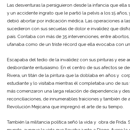
Las desventuras la persiguieron desde la infancia que ella 
y un accidente ingrato que le partió la pelvis a los 15 año
debió abortar por indicación médica. Las operaciones a las 
sucedieron con sus secuelas de dolor e invalidez que disfr
país. Contaba con más de 35 intervenciones, entre aborto
ufanaba como de un triste récord que ella evocaba con un
Escapaba del tedio de la invalidez con sus pinturas y es
desbordante entusiasmo. En el centro de sus afectos se d
Rivera, un titán de la pintura que la doblaba en años y co
estudiante y lo visitaba mientras él completaba uno de sus 
más comenzaron una larga relación de dependencia y dese
reconciliaciones, de innumerables traiciones y también de
Revolución Mejicana que impregnó el arte de su tiempo.
También la militancia política señó la vida y obra de Frida
mundo, aunque la vida que llevaba junto a Diego, fuese la 