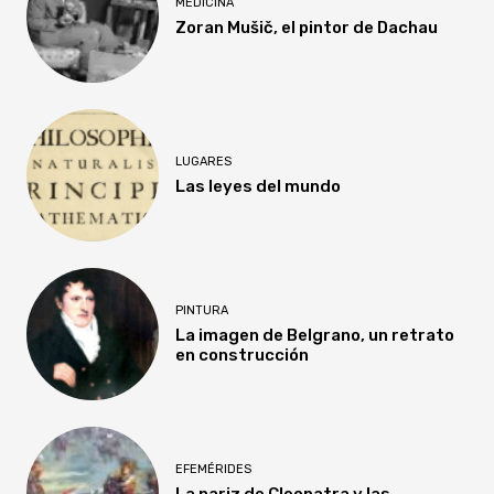
MEDICINA
Zoran Mušič, el pintor de Dachau
LUGARES
Las leyes del mundo
PINTURA
La imagen de Belgrano, un retrato
en construcción
EFEMÉRIDES
La nariz de Cleopatra y las