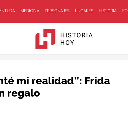
PINTURA
MEDICINA
PERSONAJES
LUGARES
HISTORIA
FO
Historia
té mi realidad”: Frida
an regalo
Hoy