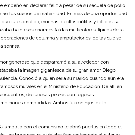
se empeñó en declarar feliz a pesar de su secuela de polio
s, y así los sueños de maternidad. En más de una oportunidad
que fue sometida, muchas de ellas inútiles y fallidas, se
azaba bajo esas enormes faldas multicolores, típicas de su
s, operaciones de columna y amputaciones, de las que se
a sonrisa.
e amor generoso que desparramó a su alrededor con
estacaba la imagen gigantesca de su gran amor, Diego
rpulencia. Conoció a quien sería su marido cuando aún era
famosos murales en el Ministerio de Educación. De allí en
ncuentros, de furiosas peleas con fogosas
 ambiciones compartidas. Ambos fueron hijos de la
. Su simpatía con el comunismo le abrió puertas en todo el
de una burguesa que viajaba frecuentemente al exterior,