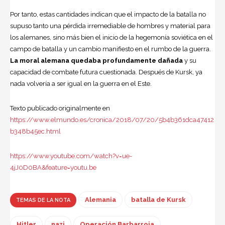
Por tanto, estas cantidades indican que el impacto de la batalla no
supuso tanto una pérdida irremediable de hombres y material para
los alemanes, sino más bien el inicio de la hegemonía soviética en el
campo de batalla y un cambio manifiesto en el rumbo de la guerra.
La moral alemana quedaba profundamente dañada
y su
capacidad de combate futura cuestionada. Después de Kursk, ya
nada volvería a ser igual en la guerra en el Este.
Texto publicado originalmente en
https://www.elmundo.es/cronica/2018/07/20/5b4b361dca47412
b348b45ec.html
https://www.youtube.com/watch?v=ue-
4jJ0D0BA&feature=youtu.be
Alemania
batalla de Kursk
TEMAS DE LA NOTA
Hitler
nazi
Operación Barbarroja