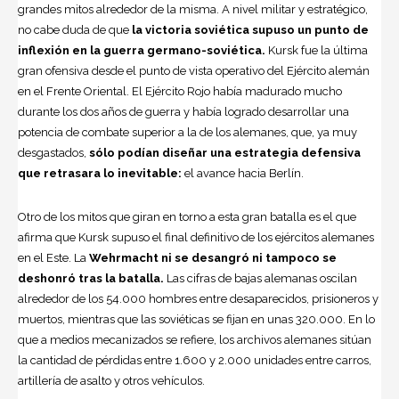
grandes mitos alrededor de la misma. A nivel militar y estratégico,
no cabe duda de que
la victoria soviética supuso un punto de
inflexión en la guerra germano-soviética.
Kursk fue la última
gran ofensiva desde el punto de vista operativo del Ejército alemán
en el Frente Oriental. El Ejército Rojo había madurado mucho
durante los dos años de guerra y había logrado desarrollar una
potencia de combate superior a la de los alemanes, que, ya muy
desgastados,
sólo podían diseñar una estrategia defensiva
que retrasara lo inevitable:
el avance hacia Berlín.
Otro de los mitos que giran en torno a esta gran batalla es el que
afirma que Kursk supuso el final definitivo de los ejércitos alemanes
en el Este. La
Wehrmacht ni se desangró ni tampoco se
deshonró tras la batalla.
Las cifras de bajas alemanas oscilan
alrededor de los 54.000 hombres entre desaparecidos, prisioneros y
muertos, mientras que las soviéticas se fijan en unas 320.000. En lo
que a medios mecanizados se refiere, los archivos alemanes sitúan
la cantidad de pérdidas entre 1.600 y 2.000 unidades entre carros,
artillería de asalto y otros vehículos.