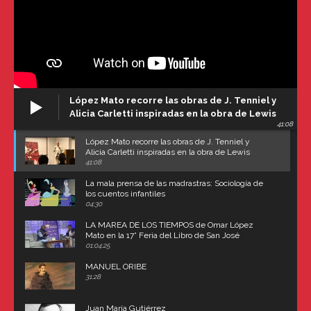
López Mato recorre las obras de J. Tenniel y
Alicia Carletti inspiradas en la obra de Lewis
41:08
Carroll
López Mato recorre las obras de J. Tenniel y
Alicia Carletti inspiradas en la obra de Lewis
Carroll
41:08
La mala prensa de las madrastras: Sociología de
los cuentos infantiles
04:30
LA MAREA DE LOS TIEMPOS de Omar López
Mato en la 17° Feria del Libro de San José
(Uruguay)
01:04:25
MANUEL ORIBE
31:28
Juan María Gutiérrez