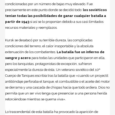
condicionadas por un número de bajas muy elevado. Fue
precisamente en este punto donde se decidió todo:
los soviéticos
tenían todas las posibilidades de ganar cualquier batalla a
partir de 1943
si así se lo proponían debido a sus casi ilimitados
recursos materiales y reemplazos.
Kursk se desatacó por su terrible dureza, las complicadas
condiciones del terreno, el calor insoportable y la absoluta
extenuación de los combatientes.
La batalla fue un infierno de
sangre y acero
para todas las unidades que participaron en ella,
pero los tanquistas, protagonistas de excepción, sufrieron
especialmente la dureza de ésta. Un veterano soviético del 10º
Cuerpo de Tanques escribía tras la batalla que «cuando un proyectil
antiblindaje perforaba el tanque, el combustible o el aceite del motor
se derrama y una cascada de chispas hacía que todo ardiera. Dios no
permita que un ser vivo tenga que presenciar a una persona herida
retorciéndose mientras se quema viva».
Lo trascendental de esta batalla ha provocado la aparición de