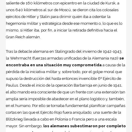
saliente de 160 kilómetros con epicentro en la ciudad de Kursk, a
unos 640 kilómetros al sur de Moscú, se dieron cita los colosales
ejércitos de
Hitler
y Stalin para dirimir quién iba a ostentar la
hegemonía militar y estratégica desde ese momento o, lo que es lo
mismo, si Hitler iba, por fin, a iniciar la retirada definitiva hacia el
Gran Reich alemán.
Tras la debacle alemana en Stalingrado del invierno de 1942-1943,
la Wehrmacht (fuerzas armadas unificadas de la
Alemania
nazi)
se
encontraba en una situación muy comprometida
a causa de la
pérdida de la iniciativa militar y, sobre todo, por el golpe moral que
supuso la destrucción del hasta entonces invencible 6º Ejército de
Paulus. Desde el inicio de la
operación Barbarroja
en junio de 1941,
el alto mando era consciente de que un frente con una extensión tan
amplia sería imposible de abastecer en el plano logístico y, también,
en el humano. Por ello se tornaba fundamental planificar campañas
cortas en las que el Ejército Rojo fuera aniquilado; una suerte de la
Blitzkrieg llevada a cabo en Polonia o Francia pero a una escala
mayor. Sin embargo,
los alemanes subestimaron por completo