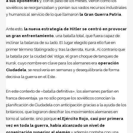
a sus oponentes
y, con el paso de los meses, vieron cómo los
soviéticos se reorganizaban y ponían sus vastos recursos industriales
y humanos al servicio de lo que llamaron
la Gran Guerra Patria
.
Ante esto,
la nueva estrategia de Hitler se centró en provocar
un gran enfrentamiento
, una batalla total, que fuera capaz de
inclinar la balanza de su lado. El lugar elegido para ello fue en
primer término Stalingrado y, tras la derrota, Kursk. Al contrario que
la batalla por la ciudad del Volga, el gran choque de tanques de
Kursk, cuyo nombre en clave para los alemanes era
operación
Ciudadela
, se resolvería en semanas y desequilibraría de forma
decisiva la guerra en el Este.
En este contexto de «batalla definitiva», los alemanes partían en
franca desventaja, ya no sólo porque los soviéticos conocían la
planificación de Ciudadela con anticipación gracias a la ayuda de los
británicos, que lograron descifrar los movimientos alemanes en
torno al saliente, sino porque
el Ejército Rojo, casi por primera
vez en toda la guerra, había alcanzado un nivel de
organización superior al alemán
y además contaba con una