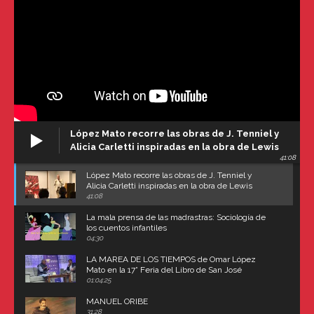
López Mato recorre las obras de J. Tenniel y
Alicia Carletti inspiradas en la obra de Lewis
41:08
Carroll
López Mato recorre las obras de J. Tenniel y
Alicia Carletti inspiradas en la obra de Lewis
Carroll
41:08
La mala prensa de las madrastras: Sociología de
los cuentos infantiles
04:30
LA MAREA DE LOS TIEMPOS de Omar López
Mato en la 17° Feria del Libro de San José
(Uruguay)
01:04:25
MANUEL ORIBE
31:28