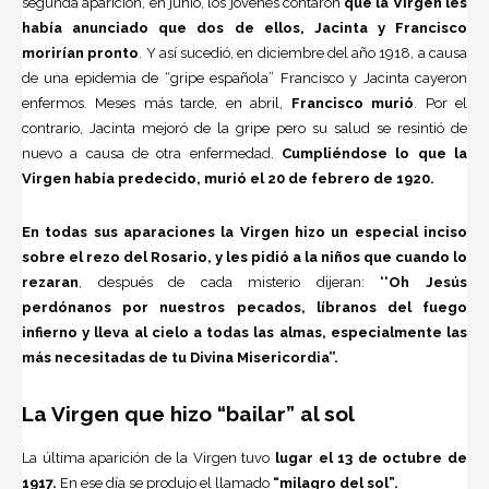
segunda aparición, en junio, los jovenes contaron
que la Virgen les
había anunciado que dos de ellos, Jacinta y Francisco
morirían pronto
. Y así sucedió, en diciembre del año 1918, a causa
de una epidemia de “gripe española” Francisco y Jacinta cayeron
enfermos. Meses más tarde, en abril,
Francisco murió
. Por el
contrario, Jacinta mejoró de la gripe pero su salud se resintió de
nuevo a causa de otra enfermedad.
Cumpliéndose lo que la
Virgen había predecido, murió el 20 de febrero de 1920.
En todas sus aparaciones la Virgen hizo un especial inciso
sobre el rezo del Rosario, y les pidió a la niños que cuando lo
rezaran
, después de cada misterio dijeran:
‘‘Oh Jesús
perdónanos por nuestros pecados, líbranos del fuego
infierno y lleva al cielo a todas las almas, especialmente las
más necesitadas de tu Divina Misericordia’’.
La Virgen que hizo “bailar” al sol
La última aparición de la Virgen tuvo
lugar el 13 de octubre de
1917.
En ese día se produjo el llamado
“milagro del sol”.