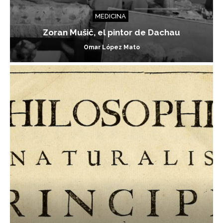
MEDICINA
Zoran Mušič, el pintor de Dachau
Omar López Mato