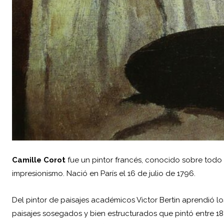
Camille Corot
fue un pintor francés, conocido sobre todo p
impresionismo. Nació en
París
el 16 de julio de 1796.
Del pintor de paisajes académicos Victor Bertin aprendió lo
paisajes sosegados y bien estructurados que pintó entre 182