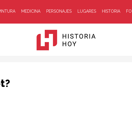
PINTURA
MEDICINA
PERSONAJES
LUGARES
HISTORIA
FO
Historia
t?
Hoy