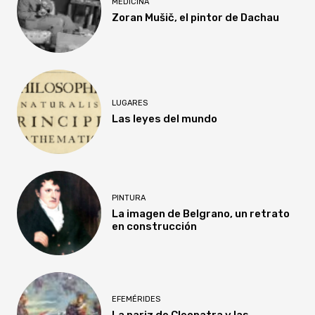
MEDICINA
Zoran Mušič, el pintor de Dachau
LUGARES
Las leyes del mundo
PINTURA
La imagen de Belgrano, un retrato
en construcción
EFEMÉRIDES
La nariz de Cleopatra y las