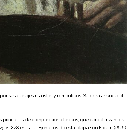
or sus paisajes realistas y románticos. Su obra anuncia el
s principios de composición clásicos, que caracterizan los
5 y 1828 en Italia. Ejemplos de esta etapa son Forum (1826)