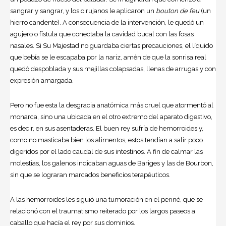
sangrar y sangrar, y los cirujanos le aplicaron un
bouton de feu
(un
hierro candente). A consecuencia de la intervención, le quedó un
agujero o fístula que conectaba la cavidad bucal con las fosas
nasales. Si Su Majestad no guardaba ciertas precauciones, el líquido
que bebía se le escapaba por la nariz, amén de que la sonrisa real
quedó despoblada y sus mejillas colapsadas, llenas de arrugas y con
expresión amargada.
Pero no fue esta la desgracia anatómica más cruel que atormentó al
monarca, sino una ubicada en el otro extremo del aparato digestivo,
es decir, en sus asentaderas. El buen rey sufría de hemorroides y,
como no masticaba bien los alimentos, estos tendían a salir poco
digeridos por el lado caudal de sus intestinos. A fin de calmar las
molestias, los galenos indicaban aguas de Bariges y las de Bourbon,
sin que se lograran marcados beneficios terapéuticos.
A las hemorroides les siguió una tumoración en el periné, que se
relacionó con el traumatismo reiterado por los largos paseos a
caballo que hacía el rey por sus dominios.