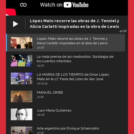
López Mato recorre las obras de J. Tenniel y
Alicia Carletti inspiradas en la obra de Lewis
41:08
Carroll
López Mato recorre las obras de J. Tenniel y
Alicia Carletti inspiradas en la obra de Lewis
Carroll
41:08
La mala prensa de las madrastras: Sociología de
los cuentos infantiles
04:30
LA MAREA DE LOS TIEMPOS de Omar López
Mato en la 17° Feria del Libro de San José
(Uruguay)
01:04:25
MANUEL ORIBE
31:28
Juan María Gutiérrez
26:08
Arte argentino por Enrique Scheinsohn
47:26