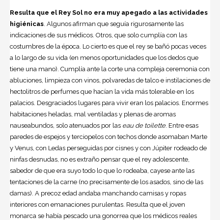
Resulta que el Rey Sol no era muy apegado a las actividades
higiénicas
. Algunos afirman que seguía rigurosamente las
indicaciones de sus médicos. Otros, que solo cumplía con las
costumbres de la época. Lo cierto es que el rey se bañó pocas veces
a lo largo de su vida (en menos oportunidades que los dedos que
tiene una mano). Cumplía ante la corte una compleja ceremonia con
abluciones, limpieza con vinos, polvaredas de talco e instilaciones de
hectolitros de perfumes que hacían la vida más tolerable en los
palacios. Desgraciados lugares para vivir eran los palacios. Enormes
habitaciones heladas, mal ventiladas y plenas de aromas
nauseabundos, solo atenuados por las
eau de toilette
. Entre esas
paredes de espejos y terciopelos con techos donde asomaban Marte
y Venus, con Ledas perseguidas por cisnes y con Júpiter rodeado de
ninfas desnudas, no es extraño pensar que el rey adolescente,
sabedor de que era suyo todo lo que lo rodeaba, cayese ante las
tentaciones de la carne (no precisamente de los asados, sino de las
damas). A precoz edad andaba manchando camisas y ropas
interiores con emanaciones purulentas. Resulta que el joven
monarca se había pescado una gonorrea que los médicos reales