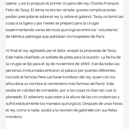
operar, y así lo propuso el primer cirujano del rey, Charles François
Felix de Tassy. El tema no era tan simple: graves complicaciones
podían precipitarse sobre el rey (y sobre el galeno). Tassy no tomó las
cosas a la ligera y por meses se preparó para la cirugía
experimentando varias técnicas quirúrgicas entre los “voluntarios”
de idéntica patología que poblaban los hospitales de París.
Al final el rey, agobiado por el dolor, aceptó la propuesta de Tassy.
Este había diseñado un estilete de plata para la ocasión. La fecha de
la cirugía se fijó para el 19 de noviembre de 1686. Ese día todas las
personas involucradas entraron al palacio por puertas diferentes,
incluido el famoso Pere Lachaise (confesor del rey, quien con los
años daría su nombre al cementerio más famoso de París). Este
asistía en calidad de comedido, por si las cosas no iban tal cual lo
planeado. El soberano supo estar a la altura de las circunstancias y
sufrió estoicamente los manejos quirúrgicos. Después de unas horas,
el rey, como si nada, asistió a la reunión de gabinete con sus fieles
ministros.