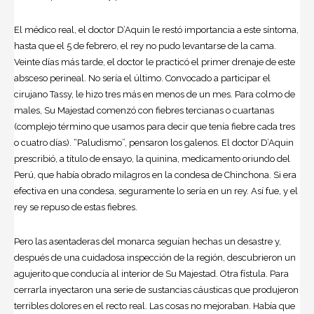
El
médico
real, el doctor D’Aquin le restó importancia a este síntoma,
hasta que el 5 de febrero, el rey no pudo levantarse de la cama.
Veinte días más tarde, el doctor le practicó el primer drenaje de este
absceso perineal. No sería el último. Convocado a participar el
cirujano Tassy, le hizo tres más en menos de un mes. Para colmo de
males, Su Majestad comenzó con fiebres tercianas o cuartanas
(complejo término que usamos para decir que tenía fiebre cada tres
o cuatro días). “Paludismo”, pensaron los galenos. El doctor D’Aquin
prescribió, a título de ensayo, la quinina, medicamento oriundo del
Perú, que había obrado milagros en la condesa de Chinchona. Si era
efectiva en una condesa, seguramente lo sería en un rey. Así fue, y el
rey se repuso de estas fiebres.
Pero las asentaderas del monarca seguían hechas un desastre y,
después de una cuidadosa inspección de la región, descubrieron un
agujerito que conducía al interior de Su Majestad. Otra fístula. Para
cerrarla inyectaron una serie de sustancias cáusticas que produjeron
terribles dolores en el recto real. Las cosas no mejoraban. Había que