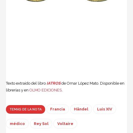
Texto extraído del libro
IATROS
de Omar López Mato. Disponible en
librerías y en
OLMO EDICIONES
.
Francia
Händel
Luis XIV
TEMAS DE LA NOTA
médico
Rey Sol
Voltaire