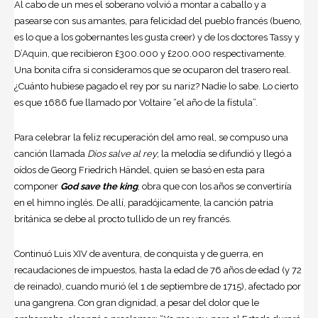
Al cabo de un mes el soberano volvió a montar a caballo y a
pasearse con sus amantes, para felicidad del pueblo francés (bueno,
es lo que a los gobernantes les gusta creer) y de los doctores Tassy y
D’Aquin, que recibieron £300.000 y £200.000 respectivamente.
Una bonita cifra si consideramos que se ocuparon del trasero real.
¿Cuánto hubiese pagado el rey por su nariz? Nadie lo sabe. Lo cierto
es que 1686 fue llamado por Voltaire “el año de la fístula”.
Para celebrar la feliz recuperación del amo real, se compuso una
canción llamada
Dios salve al rey
; la melodía se difundió y llegó a
oídos de Georg Friedrich
Händel
, quien se basó en esta para
componer
God
save the king
, obra que con los años se convertiría
en el himno inglés. De allí, paradójicamente, la canción patria
británica se debe al procto tullido de un rey francés.
Continuó Luis XIV de aventura, de conquista y de guerra, en
recaudaciones de impuestos, hasta la edad de 76 años de edad (y 72
de reinado), cuando murió (el 1 de septiembre de 1715), afectado por
una gangrena. Con gran dignidad, a pesar del dolor que le