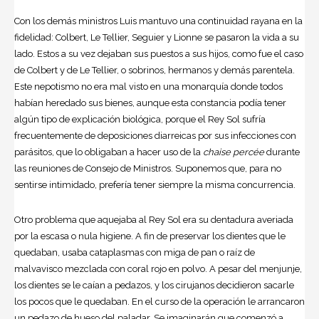
Con los demás ministros Luis mantuvo una continuidad rayana en la
fidelidad: Colbert, Le Tellier, Seguier y Lionne se pasaron la vida a su
lado. Estos a su vez dejaban sus puestos a sus hijos, como fue el caso
de Colbert y de Le Tellier, o sobrinos, hermanos y demás parentela.
Este nepotismo no era mal visto en una monarquía donde todos
habían heredado sus bienes, aunque esta constancia podía tener
algún tipo de explicación biológica, porque el Rey Sol sufría
frecuentemente de deposiciones diarreicas por sus infecciones con
parásitos, que lo obligaban a hacer uso de la
chaise percée
durante
las reuniones de Consejo de Ministros. Suponemos que, para no
sentirse intimidado, prefería tener siempre la misma concurrencia.
Otro problema que aquejaba al Rey Sol era su dentadura averiada
por la escasa o nula higiene. A fin de preservar los dientes que le
quedaban, usaba cataplasmas con miga de pan o raíz de
malvavisco mezclada con coral rojo en polvo. A pesar del menjunje,
los dientes se le caían a pedazos, y los cirujanos decidieron sacarle
los pocos que le quedaban. En el curso de la operación le arrancaron
un pedazo de hueso del paladar. Se imaginarán que comenzó a