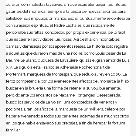
curaron con molestas lavativas, sin que estas atenuasen las ínfulas
galantes del monarca, siempre a la pesca de nuevas favoritas para
satisfacer sus impulsos primarios. Eso sí: puntualmente se confesaba
con su asesor espiritual, el Padre Lachaise, que rápidamente
perdonaba sus faltas, conocedor, por propia experiencia, de lo fácil
que es caer en actividades lujuriosas. Así desfilaron incontables
damas y damiselas por los aposentos reales. La historia solo registra
a aquellas que duraron más de una noche, como Louis César de La
Baume Le Blanc, duquesa de Lavalliere, quizás el gran amor de Luis
XIV. Le siguió a esta Francoise Athenaise Rochechonart de
Mortemart, marquesa de Montespan, que sedujo al rey en 1668. La
feroz competencia por los evanescentes afectos del monarca la hizo
buscar en la brujería una forma de retener a su voluble amante,
perdido ante los encantos de Madame Fontanges. Desesperada,
buscó los servicios de La Voisin, una conocedora de venenos y
pociones. Eran los años de la marquesa de Brinvilliers, célebre por
haber envenenado a todos sus parientes, además de a muchos otros
en los que había ensayado sus brebajes, a fin de heredar la fortuna
familiar.