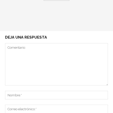
DEJA UNA RESPUESTA
Comentario:
No
Co
ele