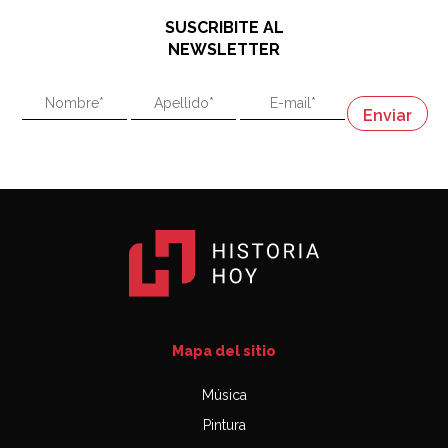
48:03
SUSCRIBITE AL
"En política, la estupidez no es una desventaja"
NEWSLETTER
02:58
"En política, la estupidez no es una desventaja"
Napoleón
03:06
Mapa del sitio
Música
Pintura