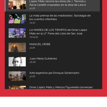
López Mato recorre las obras de J. Tenniel y
Alicia Carletti inspiradas en la obra de Lewis
Carroll
41:08
La mala prensa de las madrastras: Sociología de
los cuentos infantiles
04:30
LA MAREA DE LOS TIEMPOS de Omar López
Mato en la 17° Feria del Libro de San José
(Uruguay)
01:04:25
MANUEL ORIBE
31:28
Juan María Gutiérrez
26:08
Arte argentino por Enrique Scheinsohn
47:26
Omar López Mato y Marcos Figueredo conversan
sobre: Revolución de Lavalle y fusilamiento de
Dorrego
16:42
El historiador y editor argentino, Ricardo de Titto,
hablando de el Manco Paz (José María Paz)