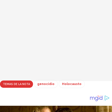
los eries exterminados por los iroquíes en el valle de Ohio; el
exterminio de los colonos norsos en Groenlandia a manos de
los skraeling nativos; la matanza de los moriori de la isla
Chatham a manos de los maoríes invasores en 1835; el
exterminio casi total de los nativos de Rapa Nui (Isla de Pascua)
a manos de los traficantes de esclavos chilenos en 1862, etc…
Y vale mencionar algunos genocidios bíblicos: los cananeos
exterminados por los israelitas al mando de Josué y los
madianitas exterminados por orden de Moisés, por ejemplo;
sin dejar de mencionar a Sodoma y Gomorra, que algunos han
calificado como “el primer genocidio de la historia”, en este
caso ordenado por Jehová mismo. Pero bueno, cuando se
trata de historias del Antiguo Testamento, quién sabe…
genocidio
Holocausto
TEMAS DE LA NOTA