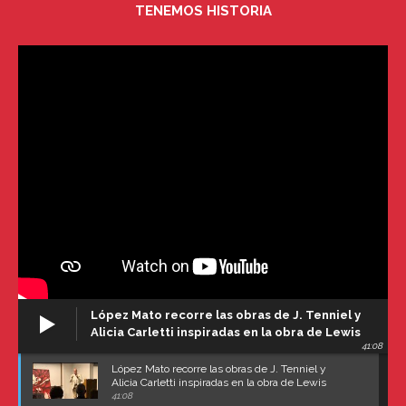
TENEMOS HISTORIA
López Mato recorre las obras de J. Tenniel y
Alicia Carletti inspiradas en la obra de Lewis
41:08
Carroll
López Mato recorre las obras de J. Tenniel y
Alicia Carletti inspiradas en la obra de Lewis
Carroll
41:08