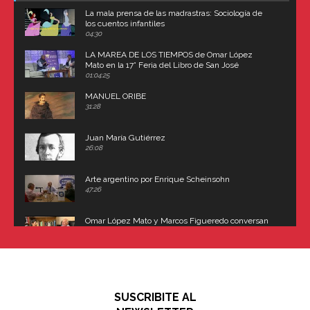
La mala prensa de las madrastras: Sociología de
los cuentos infantiles
04:30
LA MAREA DE LOS TIEMPOS de Omar López
Mato en la 17° Feria del Libro de San José
(Uruguay)
01:04:25
MANUEL ORIBE
31:28
Juan María Gutiérrez
26:08
Arte argentino por Enrique Scheinsohn
47:26
Omar López Mato y Marcos Figueredo conversan
sobre: Revolución de Lavalle y fusilamiento de
Dorrego
16:42
El historiador y editor argentino, Ricardo de Titto,
hablando de el Manco Paz (José María Paz)
48:03
SUSCRIBITE AL
"En política, la estupidez no es una desventaja"