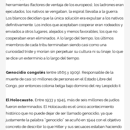
herramientas (factores de ventaja de los europeos), los ladrones eran
ejecutados, los nativos se vengaban, la espiral llevaba a la guerra.
Los blancos decidían que la única solución era expulsar a los nativos
definitivamente. Los indios que aceptaban cooperar eran rodeados y
enviados a otros lugares, alejados y menos favorables; los que no
cooperaban eran eliminados. A lo largo del tiempo, los últimos
miembros de cada tribu terminaban siendo casi como una
curiosidad triste y morían sin perpetuar su cultura ni su linaje; lo que
se dice un exterminio a lo largo del tiempo.
Genocidio congolés
(entre 1865 y 1909). Responsable de la
muerte de casi 10 millones de personas en el Estado Libre del
Congo, por entonces colonia belga bajo dominio del rey Leopoldo II.
El Holocausto.
Entre 1933 y 1945, más de seis millones de judíos
fueron exterminados. El Holocausto es el único acontecimiento
histórico que no puede dejar de ser llamado genocidio, ya que
justamente la palabra “genocidio” se acuñó en 1944 con el objetivo
concreto de describir lo que Hitler y sus secuaces estaban haciendo