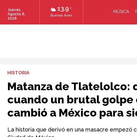
13.9
C
Jueves,
MÚSICA
Agosto 6,
Buenos Aires
2026
HISTORIA
Matanza de Tlatelolco: 
cuando un brutal golpe
cambió a México para s
La historia que derivó en una masacre empezó c