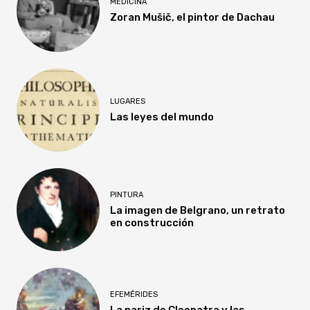
MEDICINA
Zoran Mušič, el pintor de Dachau
LUGARES
Las leyes del mundo
PINTURA
La imagen de Belgrano, un retrato
en construcción
EFEMÉRIDES
La nariz de Cleopatra y las