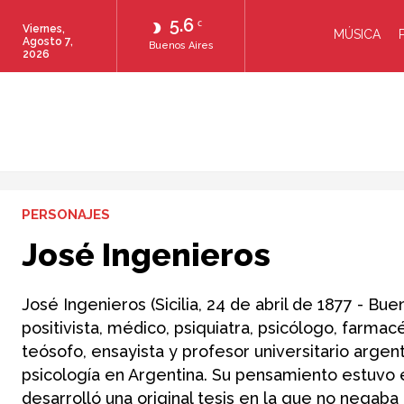
5.6
C
Viernes,
MÚSICA
Agosto 7,
Buenos Aires
2026
PERSONAJES
José Ingenieros
José Ingenieros (Sicilia, 24 de abril de 1877 - Bue
positivista, médico, psiquiatra, psicólogo, farmac
teósofo, ensayista y profesor universitario argent
psicología en Argentina. Su pensamiento estuvo 
desarrolló una original tesis en la que no negaba 