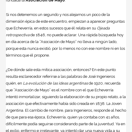
fundada la
Asociación de Mayo
.
Si nos detenemos un segundo y nos alejamos un poco de la
dimensión épica de este encuentro, empiezan a aparecer preguntas
que Echeverría, en estos sucesos que él relata en su
Ojeada
retrospectiva
de 1846, no puede aclarar. Una rápida búsqueda hoy
en día acerca de la “Asociación de Mayo” no lleva a ningún lado,
porque esta nunca existió, por lo menos no con ese nombre ni en los
términos que él propone.
¿De dónde sale esta mítica asociación, entonces? En este punto
resulta esclarecedor referirse a las palabras de José Ingenieros
quién, en
La evolución de las ideas argentinas
de 1920, recuerda
que “Asociación de Mayo” es el nombre con el que Echeverría
intentó inmortalizar, siguiendo la elaboración de su propio relato, a la
asociación que efectivamente había sido creada en 1838: La Joven
Argentina
. El cambio de nombre, para Ingenieros, responde al hecho
de que para esa época, Echeverría, quien ya contaba con 41 años,
difícilmente podía seguirse considerando parte de la juventud. Ya en
el exilio, enfermo e irrelevante, va intentó dar una nueva vida a su