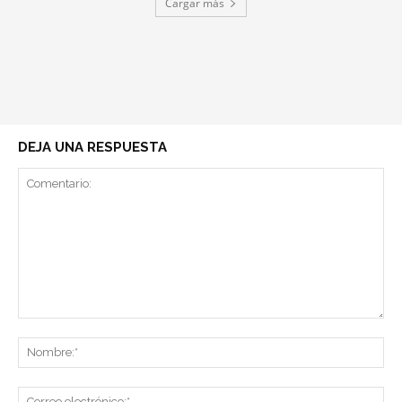
Cargar más
DEJA UNA RESPUESTA
Comentario:
No
Co