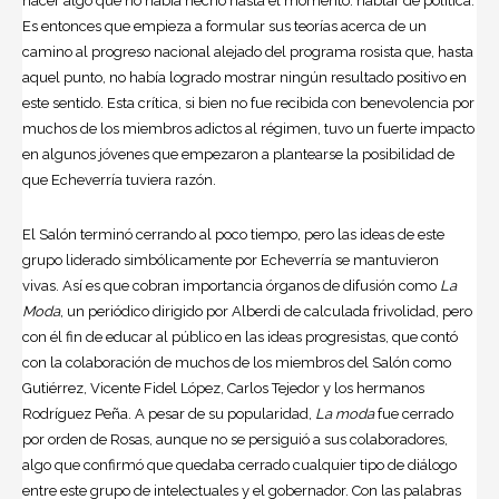
hacer algo que no había hecho hasta el momento: hablar de política.
Es entonces que empieza a formular sus teorías acerca de un
camino al progreso nacional alejado del programa rosista que, hasta
aquel punto, no había logrado mostrar ningún resultado positivo en
este sentido. Esta crítica, si bien no fue recibida con benevolencia por
muchos de los miembros adictos al régimen, tuvo un fuerte impacto
en algunos jóvenes que empezaron a plantearse la posibilidad de
que Echeverría tuviera razón.
El Salón terminó cerrando al poco tiempo, pero las ideas de este
grupo liderado simbólicamente por Echeverría se mantuvieron
vivas. Así es que cobran importancia órganos de difusión como
La
Moda
, un periódico dirigido por Alberdi de calculada frivolidad, pero
con él fin de educar al público en las ideas progresistas, que contó
con la colaboración de muchos de los miembros del Salón como
Gutiérrez, Vicente Fidel López, Carlos Tejedor y los hermanos
Rodríguez Peña. A pesar de su popularidad,
La moda
fue cerrado
por orden de Rosas, aunque no se persiguió a sus colaboradores,
algo que confirmó que quedaba cerrado cualquier tipo de diálogo
entre este grupo de intelectuales y el gobernador. Con las palabras