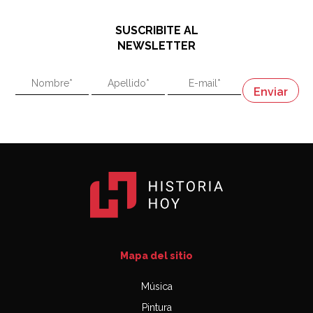
hablando de el Manco Paz (José María Paz)
48:03
SUSCRIBITE AL
"En política, la estupidez no es una desventaja"
NEWSLETTER
02:58
"En política, la estupidez no es una desventaja"
Napoleón
03:06
Mapa del sitio
Música
Pintura