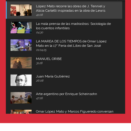
López Mato recorre las obras de J. Tenniel y
Alicia Carletti inspiradas en la obra de Lewis
Carroll
41:08
La mala prensa de las madrastras: Sociología de
los cuentos infantiles
04:30
LA MAREA DE LOS TIEMPOS de Omar López
Mato en la 17° Feria del Libro de San José
(Uruguay)
01:04:25
MANUEL ORIBE
31:28
Juan María Gutiérrez
26:08
Arte argentino por Enrique Scheinsohn
47:26
Omar López Mato y Marcos Figueredo conversan
sobre: Revolución de Lavalle y fusilamiento de
Dorrego
16:42
El historiador y editor argentino, Ricardo de Titto,