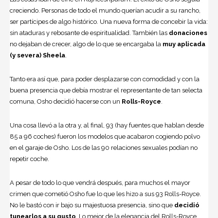
creciendo. Personas de todo el mundo querían acudir a su rancho,
ser partícipes de algo histórico. Una nueva forma de concebir la vida:
sin ataduras y rebosante de espiritualidad. También las
donaciones
no dejaban de crecer, algo de lo que se encargaba la
muy aplicada
(y severa)
Sheela
.
Tanto era así que, para poder desplazarse con comodidad y con la
buena presencia que debía mostrar el representante de tan selecta
comuna, Osho decidió hacerse con un
Rolls-Royce
.
Una cosa llevó a la otra y, al final, 93 (hay fuentes que hablan desde
85 a 96 coches) fueron los modelos que acabaron cogiendo polvo
en el garaje de Osho. Los de las 90 relaciones sexuales podían no
repetir coche.
A pesar de todo lo que vendrá después, para muchos el mayor
crimen que cometió Osho fue lo que les hizo a sus 93 Rolls-Royce.
No le bastó con ir bajo su majestuosa presencia, sino que
decidió
tunearlos a su gusto
. Lo mejor de la elegancia del Rolls-Royce