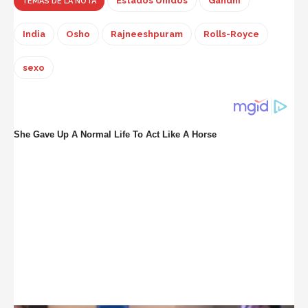
Estados Unidos
Gandhi
TEMAS DE LA NOTA
India
Osho
Rajneeshpuram
Rolls-Royce
sexo