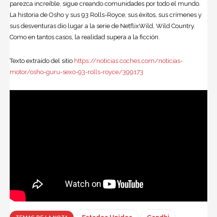
parezca increíble, sigue creando comunidades por todo el mundo.
La historia de Osho y sus 93 Rolls-Royce, sus éxitos, sus crímenes y
sus desventuras dio lugar a la serie de NetflixWild, Wild Country.
Como en tantos casos, la realidad supera a la ficción.
Texto extraído del sitio
https://noticias.coches.com/noticias-
motor/osho-guru-sexo-93-rolls-royce/399173