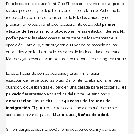
Pero la cosa no se quedó ahí. Que Sheela era severa no es algo que
se dice por decir, y lo dejó bien claro. La secretaria de Osho fue la
responsable de un hecho histórico de
Estados Unidos
, y no
precisamente positivo. Ella es la autora intelectual del
primer
ataque de terrorismo biológico
en tierras estadounidenses. No
podían perder las elecciones si se cargaban a los votantes de la
oposición. Para ello, distribuyeron cultivos de salmonela en las
ensaladas y en las barras de los bares de las localidades cercanas.
Más de 750 personas se intoxicaron pero, por suerte, ninguna murió.
La cosa había ido demasiado lejos y la administración
estadounidense se puso las pilas. Osho intentó abandonar el país
cuando vio que iban tras él, pero en una parada para repostar su
jet
privado
fue arrestado en Carolina del Norte. Se sancionó su
deportación
tras admitir Osho
40 casos de fraudes de
inmigración
. El gurú del sexo volvió a India después de no ser
aceptado en varios países.
Murió a los 58 años de edad.
Sin embargo, el espíritu de Osho no desapareció ahí y, aunque