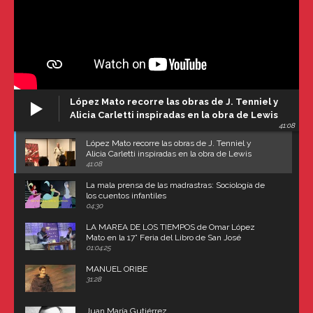
López Mato recorre las obras de J. Tenniel y
Alicia Carletti inspiradas en la obra de Lewis
41:08
Carroll
López Mato recorre las obras de J. Tenniel y
Alicia Carletti inspiradas en la obra de Lewis
Carroll
41:08
La mala prensa de las madrastras: Sociología de
los cuentos infantiles
04:30
LA MAREA DE LOS TIEMPOS de Omar López
Mato en la 17° Feria del Libro de San José
(Uruguay)
01:04:25
MANUEL ORIBE
31:28
Juan María Gutiérrez