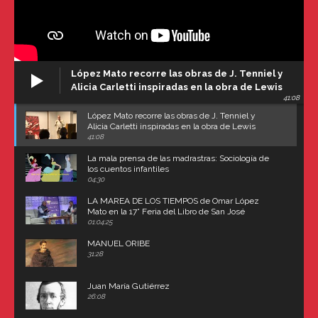
López Mato recorre las obras de J. Tenniel y
Alicia Carletti inspiradas en la obra de Lewis
41:08
Carroll
López Mato recorre las obras de J. Tenniel y
Alicia Carletti inspiradas en la obra de Lewis
Carroll
41:08
La mala prensa de las madrastras: Sociología de
los cuentos infantiles
04:30
LA MAREA DE LOS TIEMPOS de Omar López
Mato en la 17° Feria del Libro de San José
(Uruguay)
01:04:25
MANUEL ORIBE
31:28
Juan María Gutiérrez
26:08