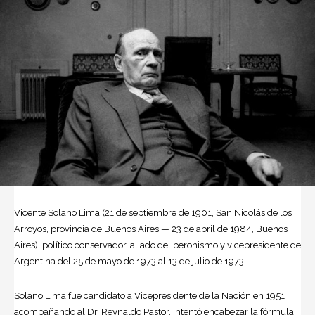
Vicente Solano Lima (21 de septiembre de 1901, San Nicolás de los
Arroyos, provincia de Buenos Aires — 23 de abril de 1984, Buenos
Aires), político conservador, aliado del peronismo y vicepresidente de
Argentina del 25 de mayo de 1973 al 13 de julio de 1973.
Solano Lima fue candidato a Vicepresidente de la Nación en 1951
acompañando al Dr. Reynaldo Pastor. Intentó encabezar la fórmula