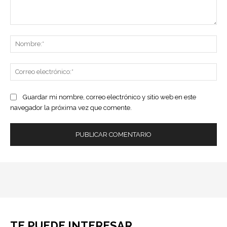
Comentario:
No
Co
ele
Guardar mi nombre, correo electrónico y sitio web en este
navegador la próxima vez que comente.
TE PUEDE INTERESAR