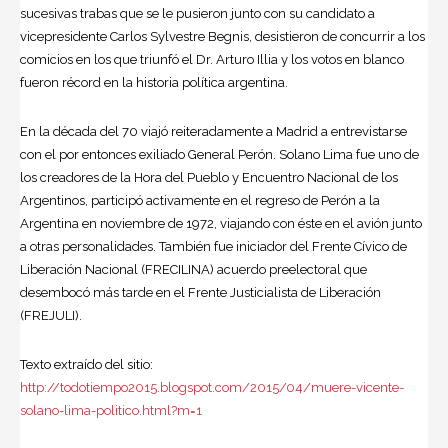
sucesivas trabas que se le pusieron junto con su candidato a
vicepresidente Carlos Sylvestre Begnis, desistieron de concurrir a los
comicios en los que triunfó el Dr. Arturo Illia y los votos en blanco
fueron récord en la historia política argentina.
En la década del 70 viajó reiteradamente a Madrid a entrevistarse
con el por entonces exiliado General Perón. Solano Lima fue uno de
los creadores de la Hora del Pueblo y Encuentro Nacional de los
Argentinos, participó activamente en el regreso de Perón a la
Argentina en noviembre de 1972, viajando con éste en el avión junto
a otras personalidades. También fue iniciador del Frente Cívico de
Liberación Nacional (FRECILINA) acuerdo preelectoral que
desembocó más tarde en el Frente Justicialista de Liberación
(FREJULI).
Texto extraído del sitio:
http://todotiempo2015.blogspot.com/2015/04/muere-vicente-
solano-lima-politico.html?m=1