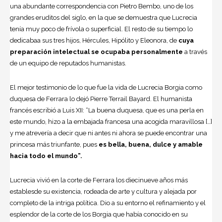
una abundante correspondencia con Pietro Bembo, uno de los
grandes eruditos del siglo, en la que se demuestra que Lucrecia
tenía muy poco de frívola o superficial. El resto de su tiempo lo
dedicabaa sus tres hijos, Hércules, Hipólito y Eleonora, de
cuya
preparación in­telectual se ocupaba personalmente
a través
de un equipo de reputados humanistas.
El mejor testimonio de lo que fue la vida de Lucrecia Borgia como
duquesa de Ferrara lo dejó Pierre Terrail Bayard. El humanista
francés escribió a Luis XII: “La buena duquesa, que es una perla en
este mundo, hizo a la embajada francesa una acogida maravillosa […]
y me atrevería a decir que ni antes ni ahora se puede encontrar una
princesa más triunfante, pues
es bella, buena, dulce y amable
hacia todo el mundo”.
Lucrecia vivió en la corte de Ferrara los diecinueve años más
establesde su existencia, rodeada de arte y cultura y alejada por
completo de la intriga política. Dio a su entorno el refinamiento y el
esplendor de la corte de los Borgia que había conocido en su