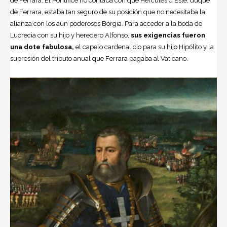
de Ferrara. El Pontífice no contaba con que Hércules d’Este, duque
de Ferrara, estaba tan seguro de su posición que no necesitaba la
alianza con los aún poderosos Borgia. Para acceder a la boda de
Lucrecia con su hijo y heredero Alfonso,
sus exigencias fueron
una dote fabulosa,
el capelo cardenalicio para su hijo Hipólito y la
supresión del tributo anual que Ferrara pagaba al Vaticano.