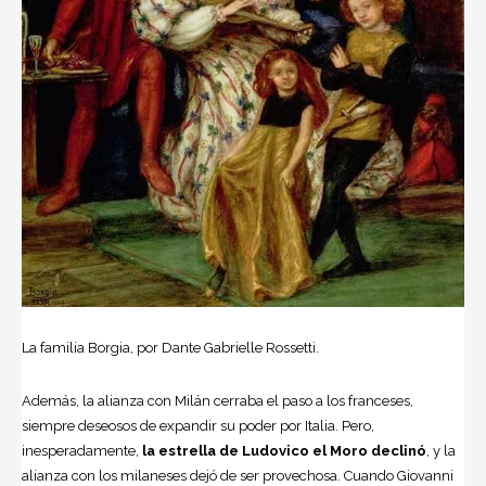
La familia Borgia, por Dante Gabrielle Rossetti.
Además, la alianza con Milán cerraba el paso a los franceses,
siempre deseosos de expandir su poder por Italia. Pero,
inesperadamente,
la estrella de Ludovico el Moro declinó
, y la
alianza con los milaneses dejó de ser provechosa. Cuando Giovanni