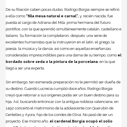
De su filiación caben pocas dudas. Rodrigo Borgia siempre se refirió
a ella como
“filla meua natural e carnal”,
y, recién nacida, fue
puesta al cargo de Adriana del Milà, prima hermana del futuro
pontífice, con la que aprendió simultáneamente catalán, castellano e
italiano. Su formación la completaron, después, una serie de
excelentes humanistas que la instruyeron en el latín, el griego, la
poesía, la música y la danza, así como en aquellas enseñanzas
consideradas imprescindibles para una dama de su tiempo, como
el
bordado sobre seda o la pintura de la porcelana
, en la que
llegó a ser una experta.
Sin embargo, tan esmerada preparación no le permitió ser dueña de
su destino. Cuando Lucrecia cumplió doce años, Rodrigo Borgia
creyó que retornar a sus orígenes podía ser un buen destino para su
hija. Así, buscando entroncar con la antigua nobleza valenciana, en
1492 concertó el matrimonio de la adolescente con Querubín de
Centelles y Ayora, hijo de los condes de Oliva. No pasó de ser un
proyecto. Ese mismo año,
el cardenal Borgia ocupó el solio