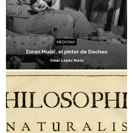
MEDICINA
Zoran Mušič, el pintor de Dachau
Omar López Mato