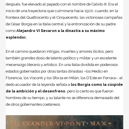
después, fue elevado al papado con el nombre de Calixto III. Era el
inicio de una trayectoria que culminaría hacia 1500, cuando, en la
frontera del Quattrocento y el Cinquecento, las victoriosas campañas
de
César Borgia
en la Italia central y la entronización de su padre
como
Alejandro VI llevaron a la di­nastía a su máximo
esplendor.
En el camino quedaron intrigas, muertes y amores ilícitos, pero
también grandes dosis de talento político y militar y un excelente
mecenazgo literario y artístico. En una Italia dividida en poderosos
estados gobernados por otras tantas dinastías –los Medici en
Florencia, los Visconti y los Sforza en Milán, los D’Este en Ferrara–, el
dedo acusador de la leyenda señala a
los Borgia como la cúspide
de la ambición y el desenfreno
, pero lo cierto es que fueron
hombres de su tiempo, y su talante no se diferencia demasiado del
de otros gobernantes coetáneos.