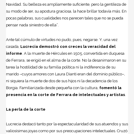
Navidad. Su belleza es ampliamente suficiente, pero la gentileza de
su modo de ser, su apostura graciosa, la hace brillar todavía más. En
pocas palabras, sus cualidades nos parecen tales que no se pueda
pensar nada siniestro de ella”.
Ante tal cúmulo de virtudes no pudo, pues, negarse. Y, una vez
casada,
Lucrecia demostró con creces la veracidad del
informe
. A la muerte de Hércules en 1505, convertida en duquesa
de Ferrara, se erigió en el alma de la corte. No la desanimaron en su
tarea la hostilidad de su familia política ni la indiferencia de su
marido –cuyos amores con Laura Dianti eran del dominio público–,
ni siquiera la muerte de dos de sus hijos ni la decadencia de los
Borgia. Familiarizada desde pequeña con la cultura,
fomentó la
presencia en la corte de Ferrara de intelectuales y artistas
.
La perla de la corte
Lucrecia destacó tanto por la espectacularidad de sus atuendos y sus
valiosísimas joyas como por sus preocupaciones intelectuales. Cruzó