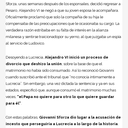
Sforza, unas semanas después de los esponsales, decidió regresar a
Pesaro, Alejandro VI se negó a que su joven esposa le acompañara.
Oficialmente proclamó que solo la compañía de su hija le
compensaba de las preocupaciones que le ocasionaba su cargo. La
verdadera razón estribaba en su falta de interés en la alianza
milanesa y sentirse traicionadopor su yerno, al que juzgaba un espía
al servicio de Ludovico.
Desoyendo a Lucrecia,
Alejandro VI inició un proceso de
divorcio que deshizo la unión
, sobre la base de que el
matrimonio no había sido consumado. Así lo reconoció Giovanni
cuando suscribió ante el tribunal que “no conocía íntimamente a
Lucrecia”. Sin embargo, una vez dictada la sentencia y ya en sus
estados, especificó que, aunque consumó el matrimonio muchas
veces,
“el Papa no quiere para otro lo que quiere guardar
para él”
.
Con estas palabras,
Giovanni Sforza dio lugar a la acusación de
incesto que perseguiría a Lucrecia a lo largo de la historia
.