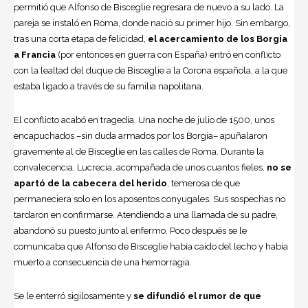
permitió que Alfonso de Bisceglie regresara de nuevo a su lado. La
pareja se instaló en Roma, donde nació su primer hijo. Sin embargo,
tras una corta etapa de felicidad,
el acercamiento de los Borgia
a Francia
(por entonces en guerra con España) entró en conflicto
con la lealtad del duque de Bisceglie a la Corona española, a la que
estaba ligado a través de su familia napolitana.
El conflicto acabó en tragedia. Una noche de julio de 1500, unos
encapuchados –sin duda armados por los Borgia– apuñalaron
gravemente al de Bisceglie en las calles de Roma. Durante la
convalecencia, Lucrecia, acompañada de unos cuantos fieles,
no se
apartó de la cabecera del herido
, temerosa de que
permaneciera solo en los aposentos conyugales. Sus sospechas no
tardaron en confirmarse. Atendiendo a una llamada de su padre,
abandonó su puesto junto al enfermo. Poco después se le
comunicaba que Alfonso de Bisceglie había caído del lecho y había
muerto a consecuencia de una hemorragia.
Se le enterró sigilosamente y
se difundió el rumor de que