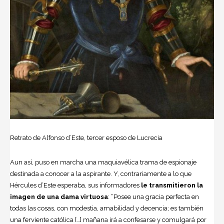
Retrato de Alfonso d´Este, tercer esposo de Lucrecia
Aun así, puso en marcha una maquiavélica trama de espionaje
destinada a conocer a la aspirante. Y, contrariamente a lo que
Hércules d’Este esperaba, sus informadores
le transmitieron la
imagen de una dama virtuosa
: “Posee una gracia perfecta en
todas las cosas, con modestia, amabilidad y decencia; es también
una ferviente católica […] mañana irá a confesarse y comulgará por