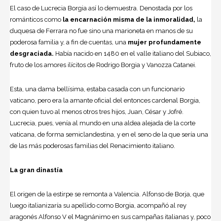
El caso de
Lucrecia Borgia
así lo demuestra. Denostada por los
románticos como
la encarnación misma de la inmoralidad,
la
duquesa de Ferrara no fue sino una marioneta en manos de su
poderosa familia y, a fin de cuentas, una
mujer profundamente
desgraciada.
Había nacido en 1480 en el valle italiano del Subiaco,
fruto de los amores ilícitos de Rodrigo Borgia y Vanozza Catanei.
Esta, una dama bellísima, estaba casada con un funcionario
vaticano, pero era la amante oficial del entonces cardenal Borgia,
con quien tuvo al menos otros tres hijos, Juan, César y Jofré.
Lucrecia, pues, venía al mundo en una aldea alejada de la corte
vaticana, de forma semiclandestina, y en el seno de la que sería una
de las más poderosas familias del Renacimiento italiano.
La gran dinastía
El origen de la estirpe se remonta a Valencia. Alfonso de Borja, que
luego italianizaría su apellido como Borgia, acompañó al rey
aragonés Alfonso V el Magnánimo en sus campañas italianas y, poco