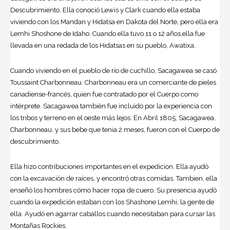
Descubrimiento. Ella conoció Lewis y Clark cuando ella estaba
viviendo con los Mandan y Hidatsa en Dakota del Norte, pero ella era
Lemhi Shoshone de Idaho. Cuando ella tuvo 11 o 12 años,ella fue
llevada en una redada de los Hidatsas en su pueblo, Awatixa.
Cuando viviendo en el pueblo de río de cuchillo, Sacagawea se casó
Toussaint Charbonneau. Charbonneau era un comerciante de pieles
canadiense-francés, quien fue contratado por el Cuerpo como
intérprete. Sacagawea también fue incluido por la experiencia con
los tribos y terreno en el oeste más lejos. En Abril 1805, Sacagawea,
Charbonneau, y sus bebe que tenia 2 meses, fueron con el Cuerpo de
descubrimiento.
Ella hizo contribuciones importantes en el expedicion. Ella ayudó
con la excavación de raíces, y encontró otras comidas. Tambien, ella
enseñó los hombres cómo hacer ropa de cuero. Su presencia ayudó
cuando la expedición estaban con los Shashone Lemhi, la gente de
ella. Ayudó en agarrar caballos cuando necesitaban para cursar las
Montañas Rockies.