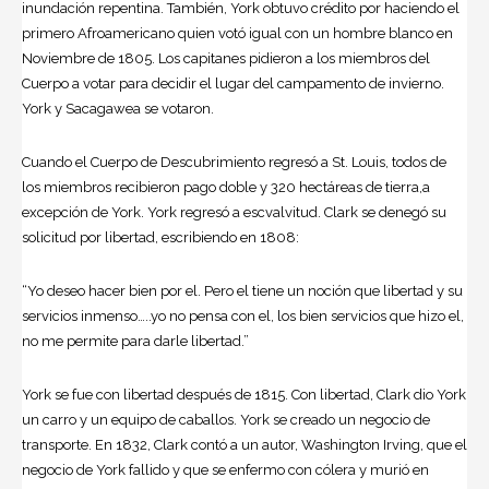
inundación repentina. También, York obtuvo crédito por haciendo el
primero Afroamericano quien votó igual con un hombre blanco en
Noviembre de 1805. Los capitanes pidieron a los miembros del
Cuerpo a votar para decidir el lugar del campamento de invierno.
York y Sacagawea se votaron.
Cuando el Cuerpo de Descubrimiento regresó a St. Louis, todos de
los miembros recibieron pago doble y 320 hectáreas de tierra,a
excepción de York. York regresó a escvalvitud. Clark se denegó su
solicitud por libertad, escribiendo en 1808:
“Yo deseo hacer bien por el. Pero el tiene un noción que libertad y su
servicios inmenso…..yo no pensa con el, los bien servicios que hizo el,
no me permite para darle libertad.”
York se fue con libertad después de 1815. Con libertad, Clark dio York
un carro y un equipo de caballos. York se creado un negocio de
transporte. En 1832, Clark contó a un autor, Washington Irving, que el
negocio de York fallido y que se enfermo con cólera y murió en