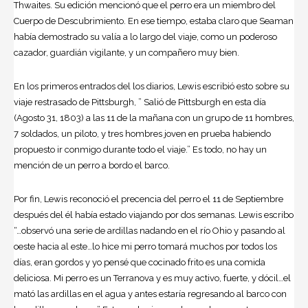
Thwaites. Su edición mencionó que el perro era un miembro del
Cuerpo de Descubrimiento. En ese tiempo, estaba claro que Seaman
había demostrado su valía a lo largo del viaje, como un poderoso
cazador, guardián vigilante, y un compañero muy bien.
En los primeros entrados del los diarios, Lewis escribió esto sobre su
viaje restrasado de Pittsburgh, ” Salió de Pittsburgh en esta día
(Agosto 31, 1803) a las 11 de la mañana con un grupo de 11 hombres,
7 soldados, un piloto, y tres hombres joven en prueba habiendo
propuesto ir conmigo durante todo el viaje.” Es todo, no hay un
mención de un perro a bordo el barco.
Por fin, Lewis reconoció el precencia del perro el 11 de Septiembre
después del él había estado viajando por dos semanas. Lewis escribo
“…observó una serie de ardillas nadando en el río Ohio y pasando al
oeste hacia al este…lo hice mi perro tomará muchos por todos los
días, eran gordos y yo pensé que cocinado frito es una comida
deliciosa. Mi perro es un Terranova y es muy activo, fuerte, y dócil…el
mató las ardillas en el agua y antes estaría regresando al barco con