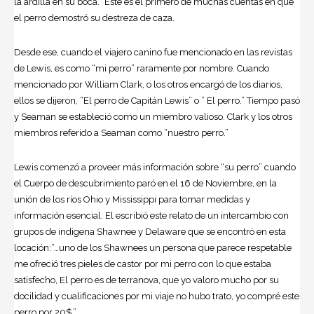
la ardilla en su boca.” Este es el primero de muchas cuentas en que
el perro demostró su destreza de caza.
Desde ese, cuando el viajero canino fue mencionado en las revistas
de Lewis, es como “mi perro” raramente por nombre. Cuando
mencionado por William Clark, o los otros encargó de los diarios,
ellos se dijeron, “El perro de Capitán Lewis” o ” El perro.” Tiempo pasó
y Seaman se estableció como un miembro valioso. Clark y los otros
miembros referido a Seaman como “nuestro perro.”
Lewis comenzó a proveer más información sobre “su perro” cuando
el Cuerpo de descubrimiento paró en el 16 de Noviembre, en la
unión de los ríos Ohio y Mississippi para tomar medidas y
información esencial. El escribió este relato de un intercambio con
grupos de indigena Shawnee y Delaware que se encontró en esta
locación:”…uno de los Shawnees un persona que parece respetable
me ofreció tres pieles de castor por mi perro con lo que estaba
satisfecho, El perro es de terranova, que yo valoro mucho por su
docilidad y cualificaciones por mi viaje no hubo trato, yo compré este
perro por 20$.”