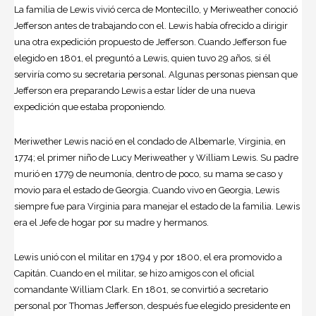
La familia de Lewis vivió cerca de Montecillo, y Meriweather conoció
Jefferson antes de trabajando con el. Lewis había ofrecido a dirigir
una otra expedición propuesto de Jefferson. Cuando Jefferson fue
elegido en 1801, el preguntó a Lewis, quien tuvo 29 años, si él
serviría como su secretaria personal. Algunas personas piensan que
Jefferson era preparando Lewis a estar líder de una nueva
expedición que estaba proponiendo.
Meriwether Lewis nació en el condado de Albemarle, Virginia, en
1774; el primer niño de Lucy Meriweather y William Lewis. Su padre
murió en 1779 de neumonía, dentro de poco, su mama se caso y
movio para el estado de Georgia. Cuando vivo en Georgia, Lewis
siempre fue para Virginia para manejar el estado de la familia. Lewis
era el Jefe de hogar por su madre y hermanos.
Lewis unió con el militar en 1794 y por 1800, el era promovido a
Capitán. Cuando en el militar, se hizo amigos con el oficial
comandante William Clark. En 1801, se convirtió a secretario
personal por Thomas Jefferson, después fue elegido presidente en