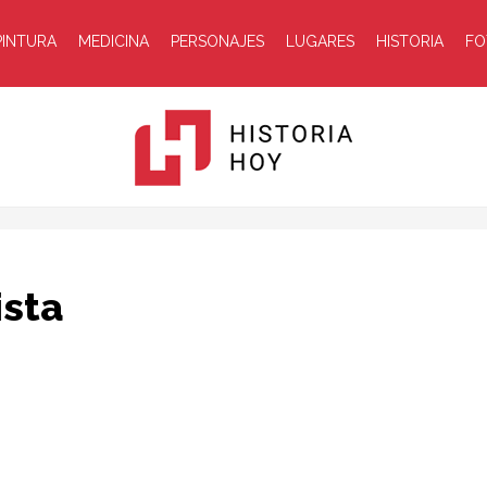
PINTURA
MEDICINA
PERSONAJES
LUGARES
HISTORIA
FO
Historia
ista
Hoy