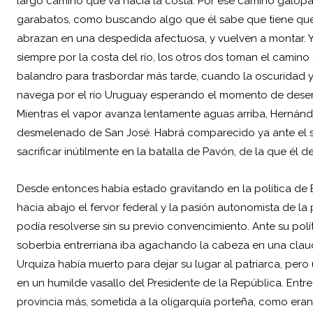
largo camino que va hacia la costa. Por ese camino galop
garabatos, como buscando algo que él sabe que tiene que e
abrazan en una despedida afectuosa, y vuelven a montar. Y
siempre por la costa del río, los otros dos toman el camin
balandro para trasbordar más tarde, cuando la oscuridad ya
navega por el río Uruguay esperando el momento de desemb
Mientras el vapor avanza lentamente aguas arriba, Hernández
desmelenado de San José. Habrá comparecido ya ante el s
sacrificar inútilmente en la batalla de Pavón, de la que él de
Desde entonces había estado gravitando en la política de 
hacia abajo el fervor federal y la pasión autonomista de la 
podía resolverse sin su previo convencimiento. Ante su polít
soberbia entrerriana iba agachando la cabeza en una claud
Urquiza había muerto para dejar su lugar al patriarca, per
en un humilde vasallo del Presidente de la República. Entre
provincia más, sometida a la oligarquía porteña, como eran