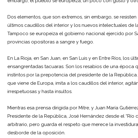
embargo, el pueblo se europeiza; un poco con gusto y otro
Dos elementos, que son extremos, sin embargo, se resisten a
últimos caudillos del interior y los nuevos intelectuales de
Tampoco se europeiza el gobierno nacional ejercido por Sa
provincias opositoras a sangre y fuego.
En La Rioja, en San Juan, en San Luis y en Entre Ríos, los
ensangrentadas tacuaras. Son los resabios de una época q
instintos por la prepotencia del presidente de la República.
que viene de Europa, imita a los caudillos del interior, agit
irrespetuosas y hasta insultos.
Mientras esa prensa dirigida por Mitre, y Juan María Gutiérr
Presidente de la República, José Hernández desde el “Río d
arbitrario, pero guarda el respeto que merece la investidur
desborde de la oposición.