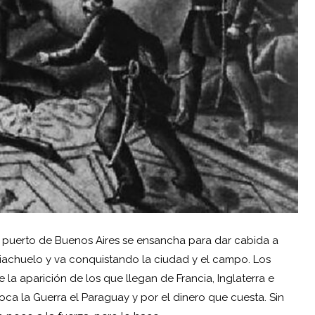
El puerto de Buenos Aires se ensancha para dar cabida a
 Riachuelo y va conquistando la ciudad y el campo. Los
 la aparición de los que llegan de Francia, Inglaterra e
voca la Guerra el Paraguay y por el dinero que cuesta. Sin