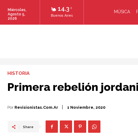
14.3
C
Miércoles,
MÚSICA
Agosto 5,
Buenos Aires
2026
HISTORIA
Primera rebelión jordan
Por
Revisionistas.com.ar
1 Noviembre, 2020
Share