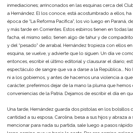
inmediaciones; arrinconados en las esquinas cerca del Club,
a Hernández. El los conoce, está acostumbrado a ellos, ha
época de “La Reforma Pacífica”, los vio luego en Paraná, de
y más tarde en Corrientes. Estos esbirros tienen en todas l
facha, el mismo sello; tienen algo de tahur y de compadrit
y del “pesado” de arrabal. Hernández tropieza con ellos en 
esquina, se vuelve, y advierte que lo siguen. Un día ve co
entonces, escribir el último editorial y clausurar el diario; 
espectáculo de sangre que va a darse a la República…. No h
ni a los gobiernos, y antes de hacernos una violencia a qu
carácter, preferimos dejar de la mano la pluma que hemos 
conveniencias de la Patria. Dejamos de escribir el día en qu
Una tarde, Hernández guarda dos pistolas en los bolsillos d
cantidad a su esposa, Carolina, besa a sus hijos y abraza a 
mencionar para nada su partida, sale luego a pasos rápido