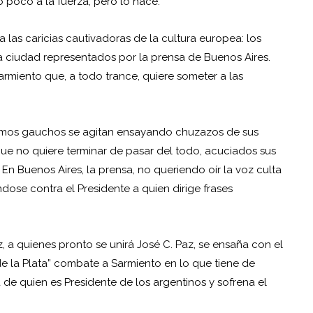
 poco a la fuerza, pero lo hace.
 las caricias cautivadoras de la cultura europea: los
 la ciudad representados por la prensa de Buenos Aires.
rmiento que, a todo trance, quiere someter a las
 últimos gauchos se agitan ensayando chuzazos de sus
ue no quiere terminar de pasar del todo, acuciados sus
 En Buenos Aires, la prensa, no queriendo oír la voz culta
ándose contra el Presidente a quien dirige frases
ez, a quienes pronto se unirá José C. Paz, se ensaña con el
e la Plata” combate a Sarmiento en lo que tiene de
a de quien es Presidente de los argentinos y sofrena el