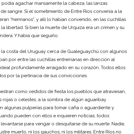
 no podía agachar mansamente la cabeza; las lanzas
e sangre. Si el sometimiento de Entre Ríos convenía a la
eran “hermanos”, y allí lo habían convenido, en las cuchillas
 libertad. Si bien la muerte de Urquiza era un crimen y su
dera. Y había que seguirlo.
n la costa del Uruguay cerca de Gualeguaychú con algunos
n por entre las cuchillas entrerrianas en dirección al
n ideal profundamente arraigado en su corazón. Todos ellos
os por la pertinacia de sus convicciones.
estran como vestidos de fiesta los pueblos que atraviesan,
s rojas o celestes, a la sombra de algún aguaribay
n algunas pulperías para tomar caña o aguardiente y
uando pueden con ellos e inquieren noticias; todos
 levantarse para vengar o desquitarse de su muerte. Nadie,
tre muerto, ni los gauchos, ni los militares. Entre Ríos no