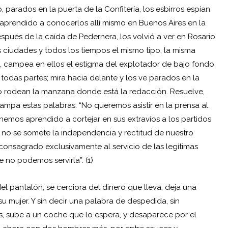
 parados en la puerta de la Confitería, los esbirros espían
 aprendido a conocerlos allí mismo en Buenos Aires en la
spués de la caída de Pedernera, los volvió a ver en Rosario
as ciudades y todos los tiempos el mismo tipo, la misma
o, campea en ellos el estigma del explotador de bajo fondo
todas partes; mira hacia delante y los ve parados en la
mo rodean la manzana donde está la redacción. Resuelve,
estampa estas palabras: “No queremos asistir en la prensa al
emos aprendido a cortejar en sus extravíos a los partidos
e no se somete la independencia y rectitud de nuestro
consagrado exclusivamente al servicio de las legítimas
e no podemos servirla”. (1)
el pantalón, se cerciora del dinero que lleva, deja una
su mujer. Y sin decir una palabra de despedida, sin
s, sube a un coche que lo espera, y desaparece por el