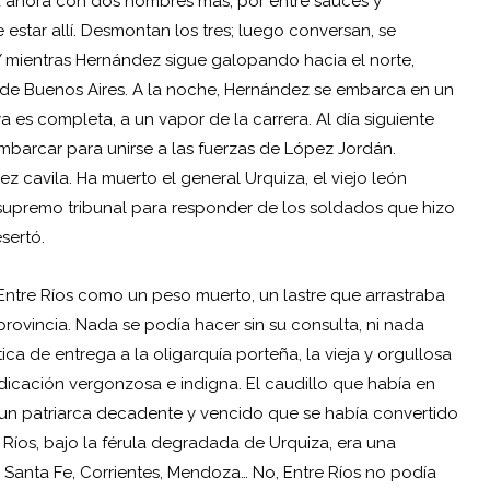
a ahora con dos hombres más, por entre sauces y
star allí. Desmontan los tres; luego conversan, se
 mientras Hernández sigue galopando hacia el norte,
o de Buenos Aires. A la noche, Hernández se embarca en un
 es completa, a un vapor de la carrera. Al día siguiente
arcar para unirse a las fuerzas de López Jordán.
 cavila. Ha muerto el general Urquiza, el viejo león
upremo tribunal para responder de los soldados que hizo
sertó.
Entre Ríos como un peso muerto, un lastre que arrastraba
provincia. Nada se podía hacer sin su consulta, ni nada
ica de entrega a la oligarquía porteña, la vieja y orgullosa
icación vergonzosa e indigna. El caudillo que había en
o un patriarca decadente y vencido que se había convertido
 Ríos, bajo la férula degradada de Urquiza, era una
 Santa Fe, Corrientes, Mendoza… No, Entre Ríos no podía