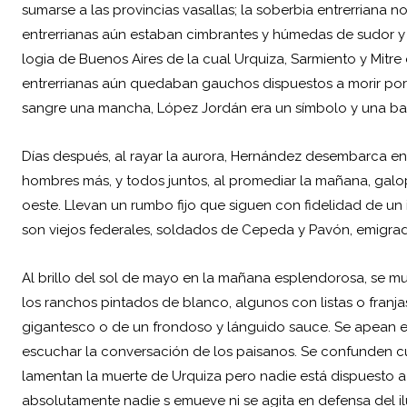
sumarse a las provincias vasallas; la soberbia entrerriana
entrerrianas aún estaban cimbrantes y húmedas de sudor y d
logia de Buenos Aires de la cual Urquiza, Sarmiento y Mitre 
entrerrianas aún quedaban gauchos dispuestos a morir por la
sangre una mancha, López Jordán era un símbolo y una ban
Días después, al rayar la aurora, Hernández desembarca e
hombres más, y todos juntos, al promediar la mañana, galopa
oeste. Llevan un rumbo fijo que siguen con fidelidad de u
son viejos federales, soldados de Cepeda y Pavón, emigrad
Al brillo del sol de mayo en la mañana esplendorosa, se mu
los ranchos pintados de blanco, algunos con listas o franja
gigantesco o de un frondoso y lánguido sauce. Se apean e
escuchar la conversación de los paisanos. Se confunden c
lamentan la muerte de Urquiza pero nadie está dispuesto a
absolutamente nadie s emueve ni se agita en defensa del ilus