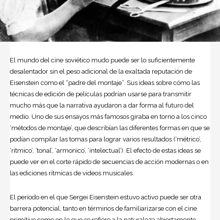
El mundo del cine soviético mudo puede ser lo suficientemente
desalentador sin el peso adicional de la exaltada reputación de
Eisenstein como el “padre del montaje”. Sus ideas sobre cómo las
técnicas de edición de películas podrían usarse para transmitir
mucho más que la narrativa ayudaron a dar forma al futuro del
medio. Uno de sus ensayos más famosos giraba en torno a los cinco
‘métodos de montaje’, que describían las diferentes formas en que se
podían compilar las tomas para lograr varios resultados (‘métrico’,
‘rítmico’, ‘tonal’, ‘armonico’, ‘intelectual’). El efecto de estas ideas se
puede ver en el corte rápido de secuencias de acción modernas o en
las ediciones rítmicas de videos musicales.
El período en el que Sergei Eisenstein estuvo activo puede ser otra
barrera potencial, tanto en términos de familiarizarse con el cine
primitivo como en lo que se refiere a la naturaleza abiertamente