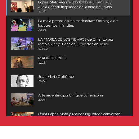
López Mato recorre las obras de J. Tenniel y
Alicia Carletti inspiradas en la obra de Lewis
Carroll
41:08
La mala prensa de las madrastras: Sociología de
los cuentos infantiles
04:30
LA MAREA DE LOS TIEMPOS de Omar López
Mato en la 17° Feria del Libro de San José
(Uruguay)
01:04:25
MANUEL ORIBE
31:28
Juan María Gutiérrez
26:08
Arte argentino por Enrique Scheinsohn
47:26
Omar López Mato y Marcos Figueredo conversan
sobre: Revolución de Lavalle y fusilamiento de
Dorrego
16:42
El historiador y editor argentino, Ricardo de Titto,
hablando de el Manco Paz (José María Paz)