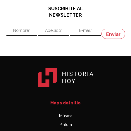
48:03
SUSCRIBITE AL
"En política, la estupidez no es una desventaja"
NEWSLETTER
02:58
"En política, la estupidez no es una desventaja"
Napoleón
03:06
Mapa del sitio
Música
Pintura