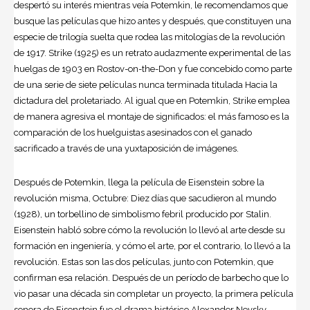
despertó su interés mientras veía Potemkin, le recomendamos que
busque las películas que hizo antes y después, que constituyen una
especie de trilogía suelta que rodea las mitologías de la revolución
de 1917. Strike (1925) es un retrato audazmente experimental de las
huelgas de 1903 en Rostov-on-the-Don y fue concebido como parte
de una serie de siete películas nunca terminada titulada Hacia la
dictadura del proletariado. Al igual que en Potemkin, Strike emplea
de manera agresiva el montaje de significados: el más famoso es la
comparación de los huelguistas asesinados con el ganado
sacrificado a través de una yuxtaposición de imágenes.
Después de Potemkin, llega la película de Eisenstein sobre la
revolución misma, Octubre: Diez días que sacudieron al mundo
(1928), un torbellino de simbolismo febril producido por Stalin.
Eisenstein habló sobre cómo la revolución lo llevó al arte desde su
formación en ingeniería, y cómo el arte, por el contrario, lo llevó a la
revolución. Estas son las dos películas, junto con Potemkin, que
confirman esa relación. Después de un período de barbecho que lo
vio pasar una década sin completar un proyecto, la primera película
sonora de Eisenstein fue el drama histórico Alexander Nevsky