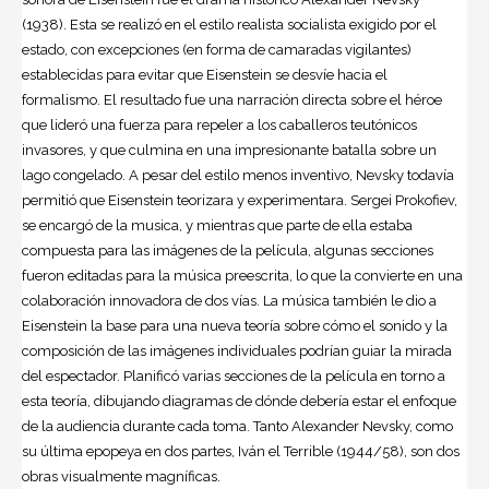
(1938). Esta se realizó en el estilo realista socialista exigido por el
estado, con excepciones (en forma de camaradas vigilantes)
establecidas para evitar que Eisenstein se desvíe hacia el
formalismo. El resultado fue una narración directa sobre el héroe
que lideró una fuerza para repeler a los caballeros teutónicos
invasores, y que culmina en una impresionante batalla sobre un
lago congelado. A pesar del estilo menos inventivo, Nevsky todavía
permitió que Eisenstein teorizara y experimentara. Sergei Prokofiev,
se encargó de la musica, y mientras que parte de ella estaba
compuesta para las imágenes de la película, algunas secciones
fueron editadas para la música preescrita, lo que la convierte en una
colaboración innovadora de dos vías. La música también le dio a
Eisenstein la base para una nueva teoría sobre cómo el sonido y la
composición de las imágenes individuales podrían guiar la mirada
del espectador. Planificó varias secciones de la película en torno a
esta teoría, dibujando diagramas de dónde debería estar el enfoque
de la audiencia durante cada toma. Tanto Alexander Nevsky, como
su última epopeya en dos partes, Iván el Terrible (1944/58), son dos
obras visualmente magníficas.