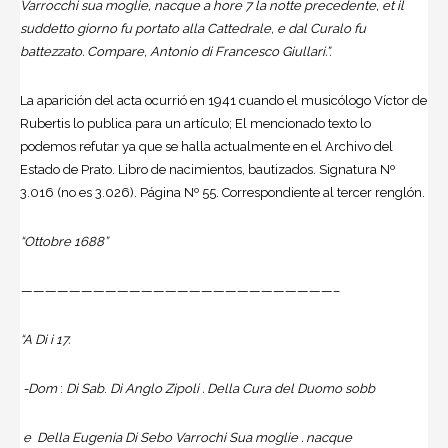
Varrocchi sua moglie, nacque a hore 7 la notte precedente, et il
suddetto giorno fu portato alla Cattedrale, e dal Curalo fu
battezzato. Compare, Antonio di Francesco Giullari.”.
La aparición del acta ocurrió en 1941 cuando el musicólogo Víctor de
Rubertis lo publica para un artículo; El mencionado texto lo
podemos refutar ya que se halla actualmente en el Archivo del
Estado de Prato. Libro de nacimientos, bautizados. Signatura Nº
3.016 (no es 3.026). Página Nº 55. Correspondiente al tercer renglón.
“Ottobre 1688”
——————————————————————————–
“A Di i 17.
-Dom
:
Di Sab
.
Di Anglo Zipoli . Della Cura del Duomo sobb
e
Della Eugenia Di Sebo Varrochi Sua moglie . nacque