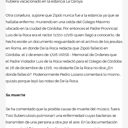
hubiera vacacionado en la estancia La Caroya.
Otra conjetura, supone que Zipoli nunca fue a la estancia ya que se
hallaba enfermo, muriendo en una celda del Colegio Máximo
ubicado en la ciudad de Córdoba; Por entonces el Padre Provincial
Luis de la Roca era el rector (1720-1726) quien llegó a conocerlo, de
hecho existe un documento resguardado en el archivo de los jesuitas
en Roma, en donde De la Roca redacta que Zipoli falleció en
Córdoba, el 2 de enero de 1726 (ARSI).- Memorial de Ordenes que
el Padre Visitador Luis de la Roca redactó para el Colegio de Córdoba
el 26 de diciembre de 1726, no obstante De la Roca no dice ¿En
dónde falleció?. Posteriormente Pedro Lozano comentará lo mismo…
quizás porque leyó las notas de De la Roca.
Su muerte
Se ha comentado que la posible causa de muerte del músico, fuera
Tisis (tuberculosis pulmonar) una enfermedad cuyas bacterias se
transmiten de una persona a otra por el aire. En la documentación