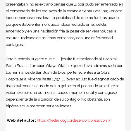
presentaban, no es extraño pensar que Zipoli pudo ser enterrado en
el cementerio de los esclavos de la estancia Santa Catalina; Por otro
lado, debemos considerar la posibilidad de que no fue trasladado
porque estaba enfermo, quedándose recluido en su celda,
encerrado y en una habitación fría (a pesar de ser verano), casi a
oscuras, rodeado de muchas personas y con una enfermedad
contagiosa.
Otra hipótesis, sugiere que el H. jesuita fue trasladado al Hospital
Santa Eulalia (también Olaya, Olalla…) que estuvo administrado por
los hermanos de San Juan de Dios, pertenecientes a la Obra
Hospitalaria, vigente hasta 1737. El joven adulto fue diagnosticado de
tísico pulmonar, causado de un golpe en el pecho, de un esfuerzo
violento o por una pulmonía… padecimiento mortal y contagioso,
dependiente de la situación de su contagio. No obstante, son
hipótesis que merecen ser analizadas.
Web del autor:
https://federicogbordese.wordpress.com/