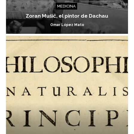
MEDICINA
Zoran Mušič, el pintor de Dachau
Omar López Mato