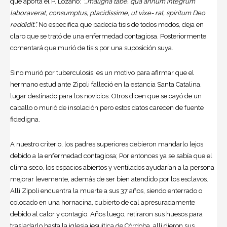
que aporta el P. Lozano:
“…maligna tabe, qua annum integrum
laboraverat, consumptus, placidissime, ut vixe- rat, spiritum Deo
reddidit.”.
No especifica que padecía tisis de todos modos, deja en
claro que se trató de una enfermedad contagiosa. Posteriormente
comentará que murió de tisis por una suposición suya.
Sino murió por tuberculosis, es un motivo para afirmar que el
hermano estudiante Zipoli falleció en la estancia Santa Catalina,
lugar destinado para los novicios. Otros dicen que se cayó de un
caballo o murió de insolación pero estos datos carecen de fuente
fidedigna.
A nuestro criterio, los padres superiores debieron mandarlo lejos
debido a la enfermedad contagiosa; Por entonces ya se sabía que el
clima seco, los espacios abiertos y ventilados ayudarían a la persona
mejorar levemente, además de ser bien atendido por los esclavos.
Allí Zipoli encuentra la muerte a sus 37 años, siendo enterrado o
colocado en una hornacina, cubierto de cal apresuradamente
debido al calor y contagio. Años luego, retiraron sus huesos para
trasladarlo hasta la iglesia jesuítica de Córdoba, allí dieron sus