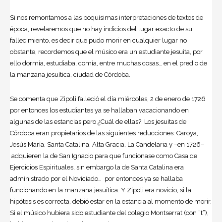
Si nos remontamos a las poquísimas interpretaciones de textos de
época, revelaremos que no hay indicios del lugar exacto de su
fallecimiento, es decir que pudo morir en cualquier lugar no
obstante, recordemos que el músico era un estudiante jesuita, por
ello dormía, estudiaba, comía, entre muchas cosas… en el predio de
la manzana jesuítica, ciudad de Córdoba.
Se comenta que Zipoli falleció el día miércoles, 2 de enero de 1726
por entonces los estudiantes ya se hallaban vacacionando en
algunas de las estancias pero ¿Cuál de ellas?; Los jesuitas de
Córdoba eran propietarios de las siguientes reducciones: Caroya,
Jesús María, Santa Catalina, Alta Gracia, La Candelaria y –en 1726–
adquieren la de San Ignacio para que funcionase como Casa de
Ejercicios Espirituales, sin embargo la de Santa Catalina era
administrado por el Noviciado… por entonces ya se hallaba
funcionando en la manzana jesuítica. Y Zipoli era novicio, si la
hipótesis es correcta, debió estar en la estancia al momento de morir.
Si el músico hubiera sido estudiante del colegio Montserrat (con “t”),