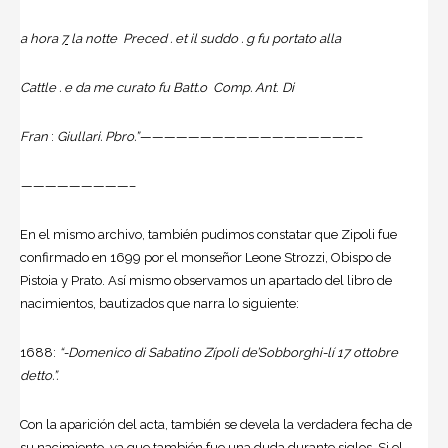
a hora
7
la notte
Preced . et il suddo . g
fu portato alla
Cattle . e da me curato fu
Batt.o Comp.
Ant
.
Di
Fran
:
Giullari. Pbro.”——————————————————–
—————————–
En el mismo archivo, también pudimos constatar que Zipoli fue
confirmado en 1699 por el monseñor Leone Strozzi, Obispo de
Pistoia y Prato. Así mismo observamos un apartado del libro de
nacimientos, bautizados que narra lo siguiente:
1688:
“-
Domenico di Sabatino Zípoli de’Sobborghi-lí 17 ottobre
detto.
”.
Con la aparición del acta, también se devela la verdadera fecha de
su nacimiento, ya que también fue una duda durante siglos. Si el