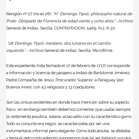
Renglón nº 27 (no es 28):
“H°. Domingo Tipoli, philosopho natural de
Prato, Obispado de Florencia de edad veinte y ocho años.”
.- Archivo
General de Indias, Sevilla. CONTRATACION, 5469, N.2, R.30.
“28. Domingo
Tipoli, mediano, dos lunares en el
carrillo
izquierdo
.”.- Archivo General de Indias, Sevilla. Microfilme.
Este expediente (lista fechada el 17 de febrero de 1717) corresponde
a Información y licencia de pasajero a Indias de Bartolomé Jiménez,
Padre Compañía de Jesús, Procurador Superior, a Paraguay (por
Buenos Aires), con 43 religiosos y 13 coadjutores.
Son las únicas existentes en donde hace mención sobre su aspecto
físico, sin embargo también debemos comentar que usaba siempre
la vestimenta jesuítica: sotana, alzacuello con su característico gorro.
Todo su conjunto era negro, se caracterizaba por ser una
indumentaria informal pero elegante. Como todo jesuita, se afeitaba
y tenía el pelo corto además suponemos que (al ser italiano) sus ojos