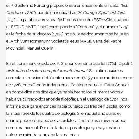
el P. Guillermo Furlong proporcionará erróneamente un dato:
“Est.
Córdoba, 1726”
cuando en realidad es
“H. Domgo Zipoli, est. Ibid.
.725”
… La palabra abreviada “est” pensó que era ESTANCIA, cuando
es ESTUDIANTE. “Ibid” corresponde a “Córdoba” y el número “725”
es la fecha de su deceso “1725”, no 26… este documento se halla en
el Archivum Romanum Societatis Iesus (ARSI), Carta del Padre
Provincial. Manuel Querini.
En el libro mencionado del P. Grenón comenta que (en 1724) Zipoli
“…
disfrutaba de salud completamente buena.”.
Si la afirmación es
correcta, el músico debió enfermarse en 1725 ya que murió en enero
de 1726, pues Grenón indaga en el Catálogo de 1720 (Carta Annua)
en donde dice nos dice que ya había hecho los primeros votos y
había ya cursado dos años de filosofía; En el Catálogo de 1724, nos
informa que para entonces había cursado los tres de filosofía, como
también tres de los cuatro de teología. Si en aquel año cursó el
cuarto, pudo ordenarse de sacerdote, a fines de ese mismo curso,
como era normal. Por otro lado, es posible que ya haya estado
enfermo mientras cursaba las materias.