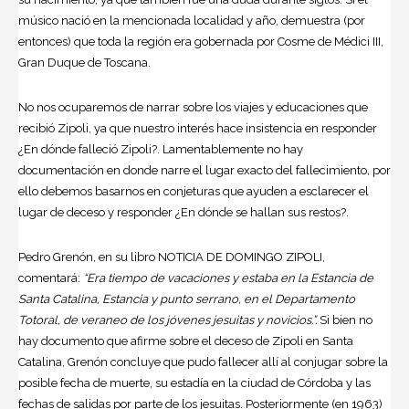
músico nació en la mencionada localidad y año, demuestra (por
entonces) que toda la región era gobernada por Cosme de Médici III,
Gran Duque de Toscana.
No nos ocuparemos de narrar sobre los viajes y educaciones que
recibió Zipoli, ya que nuestro interés hace insistencia en responder
¿En dónde falleció Zipoli?. Lamentablemente no hay
documentación en donde narre el lugar exacto del fallecimiento, por
ello debemos basarnos en conjeturas que ayuden a esclarecer el
lugar de deceso y responder ¿En dónde se hallan sus restos?.
Pedro Grenón, en su libro NOTICIA DE DOMINGO ZIPOLI,
comentará:
“Era tiempo de vacaciones y estaba en la Estancia de
Santa Catalina, Estancia y punto serrano, en el Departamento
Totoral, de veraneo de los jóvenes jesuitas y novicios.”.
Si bien no
hay documento que afirme sobre el deceso de Zipoli en Santa
Catalina, Grenón concluye que pudo fallecer allí al conjugar sobre la
posible fecha de muerte, su estadía en la ciudad de Córdoba y las
fechas de salidas por parte de los jesuitas. Posteriormente (en 1963)