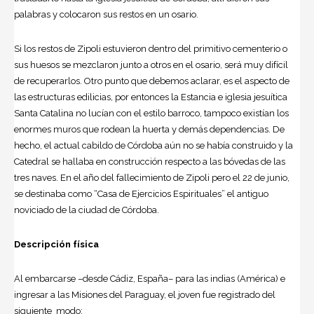
palabras y colocaron sus restos en un osario.
Si los restos de Zipoli estuvieron dentro del primitivo cementerio o
sus huesos se mezclaron junto a otros en el osario, será muy difícil
de recuperarlos. Otro punto que debemos aclarar, es el aspecto de
las estructuras edilicias, por entonces la Estancia e iglesia jesuítica
Santa Catalina no lucían con el estilo barroco, tampoco existían los
enormes muros que rodean la huerta y demás dependencias. De
hecho, el actual cabildo de Córdoba aún no se había construido y la
Catedral se hallaba en construcción respecto a las bóvedas de las
tres naves. En el año del fallecimiento de Zipoli pero el 22 de junio,
se destinaba como “Casa de Ejercicios Espirituales” el antiguo
noviciado de la ciudad de Córdoba.
Descripción física
Al embarcarse –desde Cádiz, España– para las indias (América) e
ingresar a las Misiones del Paraguay, el joven fue registrado del
siguiente modo: