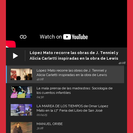
López Mato recorre las obras de J. Tenniel y
Alicia Carletti inspiradas en la obra de Lewis
41:08
Carroll
López Mato recorre las obras de J. Tenniel y
Alicia Carletti inspiradas en la obra de Lewis
Carroll
41:08
La mala prensa de las madrastras: Sociología de
los cuentos infantiles
04:30
LA MAREA DE LOS TIEMPOS de Omar López
Mato en la 17° Feria del Libro de San José
(Uruguay)
01:04:25
MANUEL ORIBE
31:28