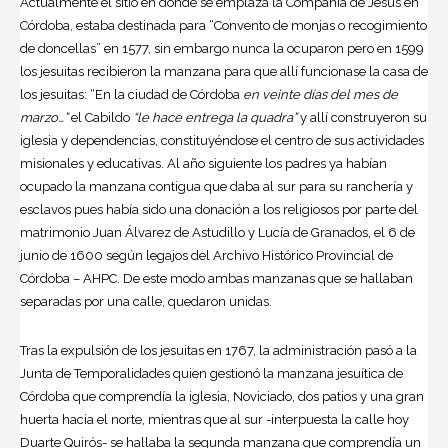
Actualmente el sitio en donde se emplaza la Compañía de Jesús en
Córdoba, estaba destinada para “Convento de monjas o recogimiento
de doncellas” en 1577, sin embargo nunca la ocuparon pero en 1599
los jesuitas recibieron la manzana para que allí funcionase la casa de
los jesuitas: “En la ciudad de Córdoba
en veinte días del mes de
marzo…”
el Cabildo
“le hace entrega la quadra”
y allí construyeron su
iglesia y dependencias, constituyéndose el centro de sus actividades
misionales y educativas. Al año siguiente los padres ya habían
ocupado la manzana contigua que daba al sur para su ranchería y
esclavos pues había sido una donación a los religiosos por parte del
matrimonio Juan Álvarez de Astudillo y Lucía de Granados, el 6 de
junio de 1600 según legajos del Archivo Histórico Provincial de
Córdoba – AHPC. De este modo ambas manzanas que se hallaban
separadas por una calle, quedaron unidas.
Tras la expulsión de los jesuitas en 1767, la administración pasó a la
Junta de Temporalidades quien gestionó la manzana jesuítica de
Córdoba que comprendía la iglesia, Noviciado, dos patios y una gran
huerta hacia el norte, mientras que al sur -interpuesta la calle hoy
Duarte Quirós- se hallaba la segunda manzana que comprendía un