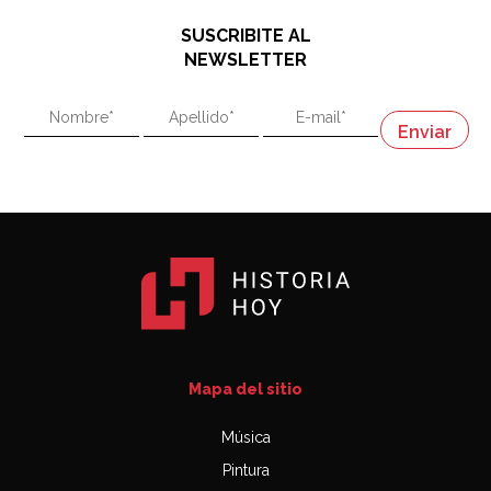
48:03
SUSCRIBITE AL
"En política, la estupidez no es una desventaja"
NEWSLETTER
02:58
"En política, la estupidez no es una desventaja"
Napoleón
03:06
Mapa del sitio
Música
Pintura