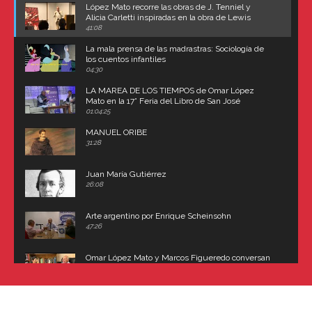
López Mato recorre las obras de J. Tenniel y
Alicia Carletti inspiradas en la obra de Lewis
Carroll
41:08
La mala prensa de las madrastras: Sociología de
los cuentos infantiles
04:30
LA MAREA DE LOS TIEMPOS de Omar López
Mato en la 17° Feria del Libro de San José
(Uruguay)
01:04:25
MANUEL ORIBE
31:28
Juan María Gutiérrez
26:08
Arte argentino por Enrique Scheinsohn
47:26
Omar López Mato y Marcos Figueredo conversan
sobre: Revolución de Lavalle y fusilamiento de
Dorrego
16:42
El historiador y editor argentino, Ricardo de Titto,
hablando de el Manco Paz (José María Paz)