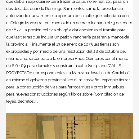
que debían expropiarse para trazar la calle, no se realizó… pasaron
dos décadas cuando Domingo Sarmiento asume la presidencia,
autorizando nuevamente la apertura de la calle que colindaba con
el Colegio Monserrat por medio de un decreto fechado el 13 de enero
de 1872. La presión política obligó a dar comienzo el trámite para
que las tierras que incluía un patio y ranchería pasaran a manos de
la provincia; Finalmente el 13 de enero de 1875 las tierras son
expropiadas y por medio de una resolución del 28 de octubre del
mismo año, se contrató a la empresa Hnos. Quinteros por el monto
de $ 6.169 para demoler y construir la calle (ver plano “CALLE
PROYECTADA correspondiente a la Manzana Jesuítica de Córdoba”),
así mismo el gobierno provincial -en el mismo año- expropió tierras
para la construcción de vías para ferrocarriles y otros inmuebles
para nuevas construcciones según libros sobre “Compilación de
leyes, decretos…”.