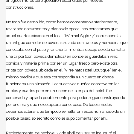
antiguos muros pero quedaron escondidas por nuevas
construcciones.
No todo fue demolido, como hemos comentado anteriormente,
revisando documentos y planos de época, nos percatamos que
aquel cuarto ubicado en el local “Mármol Siglo 17” correspondía a
un antiguo corredor de bóveda cruzada con lunetos y hornacina que
conectaba con el patio y ranchería, mientras debajo de ella se halla
una cripta (con bóveda demolida) en donde se guardaban vino,
comida y materia prima por ser un lugar fresco pero existe otra
cripta con bóveda ubicada en el “Virreinato Hotel Boutique” (en el
mismo predio) y que esta correspondía a un cuarto en donde
funcionaba una almacén. Los sucesivos dueños conservaron las
criptas y cuartos pero en un rincón de la cripta del hotel, fue
cercenada y tapiada posiblemente para poder seguir construyendo
por encima y que no colapsara por el peso. De todos modos,
debemos aclarar que tampoco se hallaron restos humanos o de un
posible pasadizo secreto como se supo comentar por ahí…
Recientemente, de hecho el 27 de abril de 2022 se inauguró el